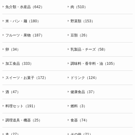
魚介類・水産品（642）
肉（510）
米・パン・麺（180）
野菜類（153）
フルーツ・果物（187）
豆類（26）
卵（34）
乳製品・チーズ（58）
加工食品（333）
調味料・香辛料・油（105）
スイーツ・お菓子（172）
ドリンク（124）
酒（47）
健康食品（37）
料理セット（191）
燃料（3）
調理道具・機器（25）
食器（74）
本（27）
その他（21）