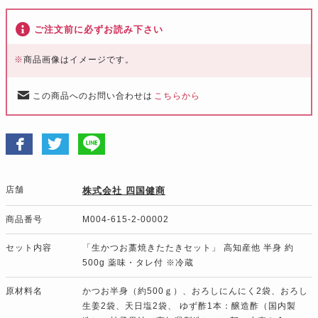
ご注文前に必ずお読み下さい
※
商品画像はイメージです。
この商品へのお問い合わせは
こちらから
店舗
株式会社 四国健商
商品番号
M004-615-2-00002
セット内容
「生かつお藁焼きたたきセット」 高知産他 半身 約
500g 薬味・タレ付 ※冷蔵
原材料名
かつお半身（約500ｇ）、おろしにんにく2袋、おろし
生姜2袋、天日塩2袋、 ゆず酢1本：醸造酢（国内製