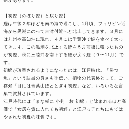
信があります。
【初鰹（のぼり鰹）と戻り鰹】
鰹は生後２年ほどを南の海で過ごし、1月頃、フィリピン近
海から黒潮にのって台湾付近へと北上してきます。３月に
は九州や高知沖に現れ、４月には千葉沖で鰯を食べて太っ
てきます。この黒潮を北上する鰹を５月前後に獲ったもの
が初鰹、秋に三陸沖を南下する鰹が戻り鰹（９〜11月）で
す。
初鰹が珍重されるようになったのは、江戸時代。「勝つ
魚」という語呂の良さも手伝い、初物の代表格として、ご
存知「目には青葉山ほととぎす初鰹」など、いろいろな言
葉で賞賛されています。
江戸時代には「まな板に 小判一枚 初鰹」と詠まれるほど高
価で「女房を質に入れても初鰹」と江戸っ子たちにもては
やされた初夏の味覚です。