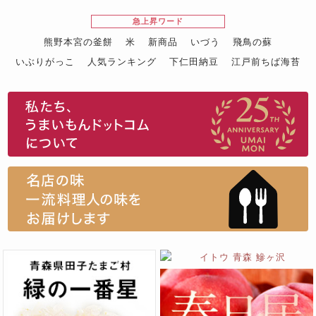
急上昇ワード
熊野本宮の釜餅
米
新商品
いづう
飛鳥の蘇
いぶりがっこ
人気ランキング
下仁田納豆
江戸前ちば海苔
スイーツ
ウニ
田舎庵の鰻
鮪
グルメギフトカタログ
名店の味