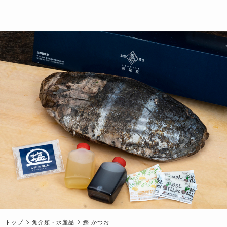
トップ
魚介類・水産品
鰹 かつお