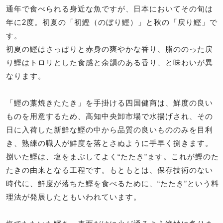
通年で食べられる身近な魚ですが、日本においてその旬は
年に2度。初夏の「初鰹（のぼり鰹）」と秋の「戻り鰹」で
す。
初夏の鰹はさっぱりと赤身の爽やかな香り、脂ののった戻
り鰹はトロリとした食感と余韻のある香り、と味わいが異
なります。
「鰹の藁焼きたたき」を手掛ける四国健商は、鮮度の良い
ものを用意するため、高知中央卸市場で水揚げされ、その
日に入荷した新鮮な鰹の中から品質の良いもののみを目利
き、熟練の職人が鮮度を落とさぬように手早く捌きます。
捌いた鰹は、塩をまぶしてよく“たたき”ます。これが鰹のた
たきの由来となる工程です。もともとは、保存技術のない
時代に、鮮度が落ちた鰹を食べるために、“たたき”という料
理法が発展したともいわれています。