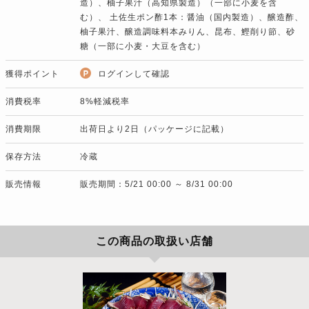
造）、柚子果汁（高知県製造）（一部に小麦を含
む）、 土佐生ポン酢1本：醤油（国内製造）、醸造酢、
柚子果汁、醸造調味料本みりん、昆布、鰹削り節、砂
糖（一部に小麦・大豆を含む）
獲得ポイント
ログインして確認
消費税率
8%軽減税率
消費期限
出荷日より2日（パッケージに記載）
保存方法
冷蔵
販売情報
販売期間：5/21 00:00 ～ 8/31 00:00
この商品の取扱い店舗