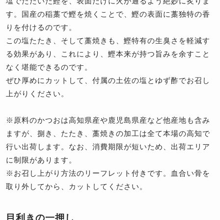
塩でたたいた鰹を、表面だけに火が通るよう絶妙に炙りま
す。国産の稲藁で鰹を焼くことで、鰹の表面に藁独特の香
りを付けるのです。
この塩たたき、そして藁焼きも、鰹特有の生臭さを軽減す
る効果があり、これにより、鰹本来が持つ旨みを余すこと
なく堪能できるのです。
ぜひ厚めにカットして、付属の土佐の塩とゆず酢でお召し
上がりください。
※原料のかつおは高知県産や鹿児島県産など他産地も含み
ますが、捌き、たたき、藁焼きの加工は全て本場の高知で
行い出荷します。なお、消費期限が短いため、出荷エリア
に制限があります。
※お召し上がり方法のリーフレット付きです。血合い骨を
取り外してから、カットしてください。
目利きの一押し