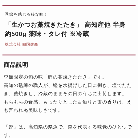
季節を感じる粋な味！
「生かつお藁焼きたたき」 高知産他 半身
約500g 薬味・タレ付 ※冷蔵
株式会社 四国健商
商品説明
季節限定の旬の味「鰹の藁焼きたたき」です。
高知の熟練の職人が、鰹を水揚げした日に捌き、塩でたた
き、藁焼きし、冷蔵のままその日のうちに出荷します。
もちもちの食感、もったりとした舌触りと藁の香りは、え
も言われぬ美味しさです。
「鰹」は、高知県の県魚で、県を代表する味覚のひとつで
す。