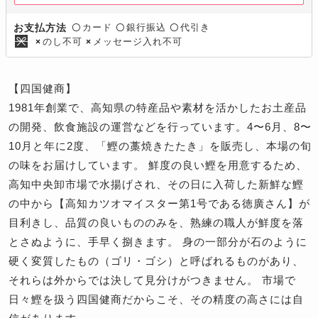
カード
銀行振込
代引き
お支払方法
〇
〇
〇
のし不可
メッセージ入れ不可
×
×
【四国健商】
1981年創業で、高知県の特産品や素材を活かしたお土産品
の開発、飲食施設の運営などを行っています。4〜6月、8〜
10月と年に2度、「鰹の藁焼きたたき」を販売し、本場の旬
の味をお届けしています。 鮮度の良い鰹を用意するため、
高知中央卸市場で水揚げされ、その日に入荷した新鮮な鰹
の中から【高知カツオマイスター第1号である徳廣さん】が
目利きし、品質の良いもののみを、熟練の職人が鮮度を落
とさぬように、手早く捌きます。 身の一部分が石のように
硬く変質したもの（ゴリ・ゴシ）と呼ばれるものがあり、
それらは外からでは決して見分けがつきません。 市場で
日々鰹を扱う四国健商だからこそ、その精度の高さには自