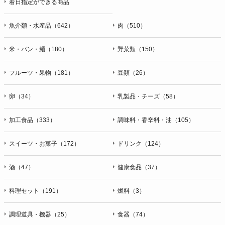
着日指定ができる商品
魚介類・水産品（642）
肉（510）
米・パン・麺（180）
野菜類（150）
フルーツ・果物（181）
豆類（26）
卵（34）
乳製品・チーズ（58）
加工食品（333）
調味料・香辛料・油（105）
スイーツ・お菓子（172）
ドリンク（124）
酒（47）
健康食品（37）
料理セット（191）
燃料（3）
調理道具・機器（25）
食器（74）