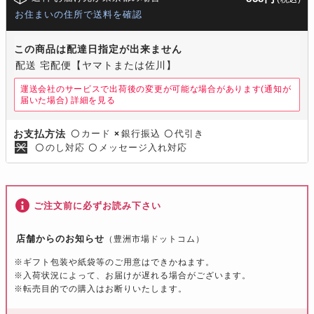
お住まいの住所で送料を確認
この商品は配達日指定が出来ません
配送 宅配便【ヤマトまたは佐川】
運送会社のサービスで出荷後の変更が可能な場合があります(通知が
届いた場合)
詳細を見る
カード
銀行振込
代引き
お支払方法
〇
×
〇
のし対応
メッセージ入れ対応
〇
〇
ご注文前に必ずお読み下さい
店舗からのお知らせ
（豊洲市場ドットコム）
※ギフト包装や紙袋等のご用意はできかねます。
※入荷状況によって、お届けが遅れる場合がございます。
※転売目的での購入はお断りいたします。