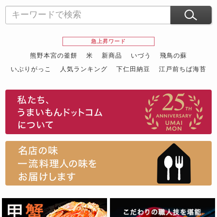
急上昇ワード
熊野本宮の釜餅
米
新商品
いづう
飛鳥の蘇
いぶりがっこ
人気ランキング
下仁田納豆
江戸前ちば海苔
スイーツ
ウニ
田舎庵の鰻
鮪
グルメギフトカタログ
名店の味