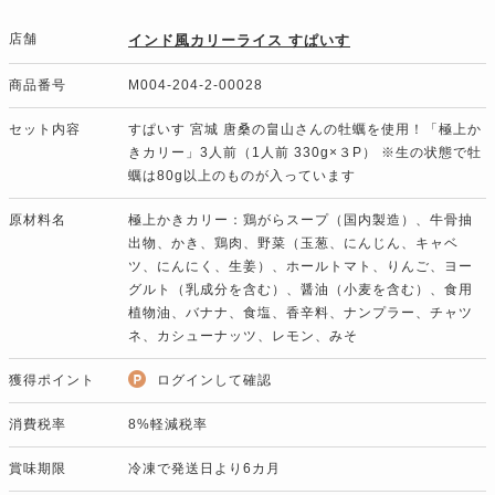
店舗
インド風カリーライス すぱいす
商品番号
M004-204-2-00028
セット内容
すぱいす 宮城 唐桑の畠山さんの牡蠣を使用！「極上か
きカリー」3人前（1人前 330g×３P） ※生の状態で牡
蠣は80g以上のものが入っています
原材料名
極上かきカリー：鶏がらスープ（国内製造）、牛骨抽
出物、かき、鶏肉、野菜（玉葱、にんじん、キャベ
ツ、にんにく、生姜）、ホールトマト、りんご、ヨー
グルト（乳成分を含む）、醤油（小麦を含む）、食用
植物油、バナナ、食塩、香辛料、ナンプラー、チャツ
ネ、カシューナッツ、レモン、みそ
獲得ポイント
ログインして確認
消費税率
8%軽減税率
賞味期限
冷凍で発送日より6カ月