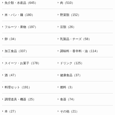
魚介類・水産品（645）
肉（510）
米・パン・麺（180）
野菜類（152）
フルーツ・果物（197）
豆類（26）
卵（34）
乳製品・チーズ（58）
加工食品（337）
調味料・香辛料・油（114）
スイーツ・お菓子（178）
ドリンク（125）
酒（47）
健康食品（37）
料理セット（191）
燃料（3）
調理道具・機器（25）
食器（74）
本（27）
その他（21）