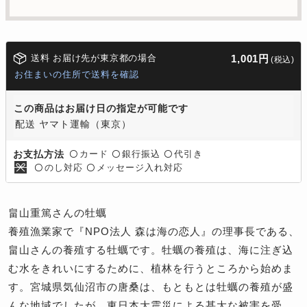
送料 お届け先が東京都の場合
1,001円
(税込)
お住まいの住所で送料を確認
この商品はお届け日の指定が可能です
配送 ヤマト運輸（東京）
カード
銀行振込
代引き
お支払方法
〇
〇
〇
のし対応
メッセージ入れ対応
〇
〇
畠山重篤さんの牡蠣
養殖漁業家で『NPO法人 森は海の恋人』の理事長である、
畠山さんの養殖する牡蠣です。牡蠣の養殖は、海に注ぎ込
む水をきれいにするために、植林を行うところから始めま
す。宮城県気仙沼市の唐桑は、もともとは牡蠣の養殖が盛
んな地域でしたが、東日本大震災による甚大な被害を受