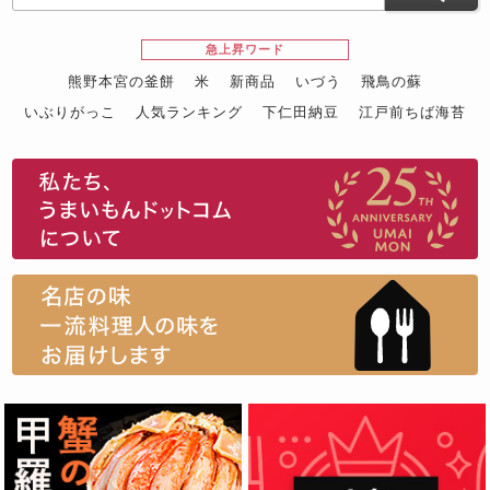
急上昇ワード
熊野本宮の釜餅
米
新商品
いづう
飛鳥の蘇
いぶりがっこ
人気ランキング
下仁田納豆
江戸前ちば海苔
スイーツ
ウニ
田舎庵の鰻
鮪
グルメギフトカタログ
名店の味