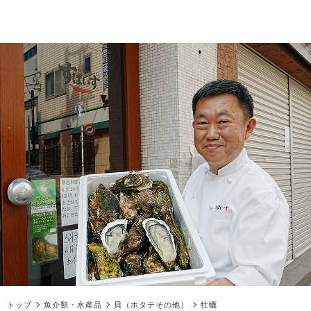
トップ
魚介類・水産品
貝（ホタテその他）
牡蠣