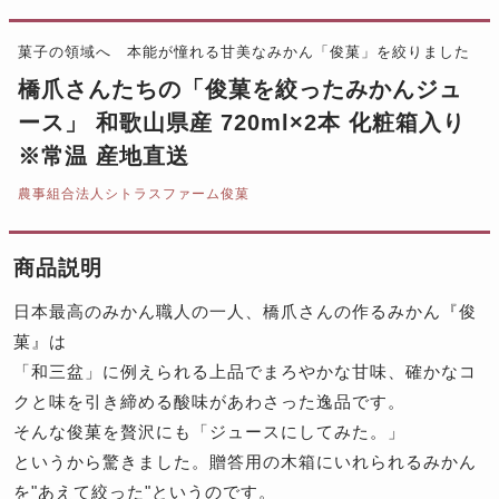
菓子の領域へ 本能が憧れる甘美なみかん「俊菓」を絞りました
橋爪さんたちの「俊菓を絞ったみかんジュ
ース」 和歌山県産 720ml×2本 化粧箱入り
※常温 産地直送
農事組合法人シトラスファーム俊菓
商品説明
日本最高のみかん職人の一人、橋爪さんの作るみかん『俊
菓』は
「和三盆」に例えられる上品でまろやかな甘味、確かなコ
クと味を引き締める酸味があわさった逸品です。
そんな俊菓を贅沢にも「ジュースにしてみた。」
というから驚きました。贈答用の木箱にいれられるみかん
を"あえて絞った"というのです。