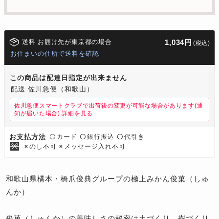
送料 お届け先が東京都の場合
1,034円
(税込)
お住まいの住所で送料を確認
この商品は配達日指定が出来ません
配送 佐川急便（和歌山）
佐川急便スマートクラブで出荷後の変更が可能な場合があります(通
知が届いた場合)
詳細を見る
カード
銀行振込
代引き
お支払方法
〇
〇
〇
のし不可
メッセージ入れ不可
×
×
和歌山県橘本・橋爪俊典グループの極上みかん俊菓（しゅ
んか）
俊菓（しゅんか）の美味しさの秘密は土づくり、樹づくり