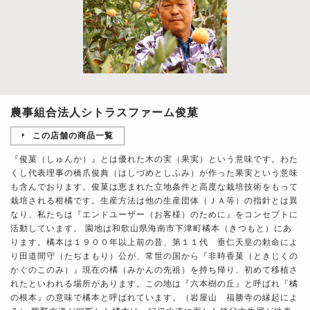
農事組合法人シトラスファーム俊菓
この店舗の商品一覧
『俊菓（しゅんか）』とは優れた木の実（果実）という意味です。わた
くし代表理事の橋爪俊典（はしづめとしふみ）が作った果実という意味
も含んでおります。俊菓は恵まれた立地条件と高度な栽培技術をもって
栽培される柑橘です。生産方法は他の生産団体（ＪＡ等）の指針とは異
なり、私たちは『エンドユーザー（お客様）のために』をコンセプトに
活動しています。 園地は和歌山県海南市下津町橘本（きつもと）にあ
ります。橘本は１９００年以上前の昔、第１１代 垂仁天皇の勅命によ
り田道間守（たぢまもり）公が、常世の国から『非時香菓（ときじくの
かぐのこのみ）』現在の橘（みかんの先祖）を持ち帰り、初めて移植さ
れたといわれる場所があります。この地は『六本樹の丘』と呼ばれ『橘
の根本』の意味で橘本と呼ばれています。（岩屋山 福勝寺の縁起によ