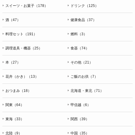
スイーツ・お菓子（178）
ドリンク（125）
酒（47）
健康食品（37）
料理セット（191）
燃料（3）
調理道具・機器（25）
食器（74）
本（27）
その他（21）
花卉（かき）（13）
ご飯のお供（7）
おつまみ（18）
北海道・東北（71）
関東（64）
甲信越（6）
東海（33）
関西（39）
北陸（9）
中国（35）