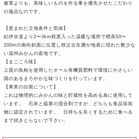
被害よりも、美味しいものを作る事を優先させたこだわり
の逸品なのです。
【恵まれた立地条件と気候】
紀伊水道より2〜3km程度入った温暖な場所で標高50〜
200mの南向斜面に位置し秩父古生層が地表に現れた数少な
い温州みかんの産地です。
【まごころ味】
上質の魚粕を使用したオール有機質肥料で環境にやさしい
国のあるまろやかな味づくりを行っています。
【果実の白斑について】
これは物理的にみかんの味と貯蔵性を高める為に使用して
います。 石灰と硫黄の混合剤ですが、どちらも食品添加
物に認定されています。 日持ちを良くするために食べる
まで拭きとらないで下さい。