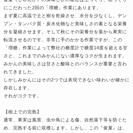
にこだわった2回の「増糖」作業にあります。
まず夏に高温で土と樹を乾燥させ、水分を少なくし、デン
プン・タンパク質・炭水化物など美味しさの素となる栄養
分を凝縮させます。そして秋にその栄養分を葉から果実に
転流させるのです。非常に手のかかる作業ですが、この
「増糖」作業によって弊社の糖度計で糖度14度を超える甘
さと、これまでのみかんにない濃厚なコクが生まれます。
みかんの美味しさは甘さと酸味とのバランスが重要と言わ
れてきました。
しかしみかんにはその2つでは表現できない味わいが確かに
存在します。
それがコクです。
【樹上での完熟】
通常、果実は風害、虫や鳥による傷、自然落下等を防ぐた
め、完熟する前に収穫します。しかし、この『俊菓』は、