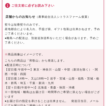
ご注文前に必ずお読み下さい
店舗からのお知らせ
（農事組合法人シトラスファーム俊菓）
熨斗は短冊熨斗のみです。
産地都合により名入れ、手提げ袋、ギフト包装は出来かねます。予め
ご了承くださいませ。
●離島への配送は、別途追加送料をいただく場合があります。予めご
了承ください。
※
商品画像はイメージです。
こちらの商品は「和歌山」から発送します。
●配送日時について
【翌日着:午前中〜】東京・神奈川・山梨・中部（新潟を除く）・関
西・中国・四国
【翌日着:14時〜、又は18時〜】岩手・宮城・山形・福島・茨城・栃
木・群馬・埼玉・千葉・新潟・九州
【翌々日着(午前中〜)】北海道・青森・秋田・沖縄
※一部地域・離島はお届け日・時間帯のご希望に添えない場合がござ
います
●お届け日の指定を承けることは出来ません。 発送日当日、メール
にてお届け日をご連絡いたします。