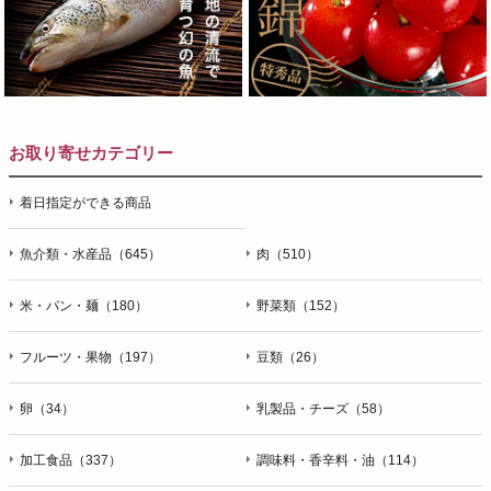
お取り寄せカテゴリー
着日指定ができる商品
魚介類・水産品（645）
肉（510）
米・パン・麺（180）
野菜類（152）
フルーツ・果物（197）
豆類（26）
卵（34）
乳製品・チーズ（58）
加工食品（337）
調味料・香辛料・油（114）