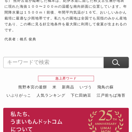
る） 熊野古道が縦断した橘本は、紀伊水道に面した秩父古生層が地表
に現れた海抜１００〜２００ｍの温暖な南向斜面に位置しています。年
間降水量は１５００ｍｌ前後、年間平均気温が１６℃、おいしいみかん
栽培に最適な少雨地帯です。私たちの園地は全国でも屈指のみかん産地
であり、この稀に見る好立地条件を最大限に利用して俊菓が生まれるの
です。
代表者：橋爪 俊典
急上昇ワード
熊野本宮の釜餅
米
新商品
いづう
飛鳥の蘇
いぶりがっこ
人気ランキング
下仁田納豆
江戸前ちば海苔
スイーツ
ウニ
田舎庵の鰻
鮪
グルメギフトカタログ
名店の味