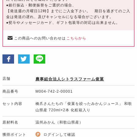
●銀行振込・郵便振替をご選択の場合、
【発送週の月曜日12時】までにご入金下さい。 期日を過ぎてのご入
金は発送の遅れ、及びキャンセルになる場合がございます。
●熨斗やメッセージカード、ギフト包装等の対応は出来ません。
この商品へのお問い合わせは
こちらから
店舗
農事組合法人シトラスファーム俊菓
商品番号
M004-742-2-00001
セット内容
橋爪さんたちの「俊菓を絞ったみかんジュース」 和歌
山県産 720ml×2本 化粧箱入り
原材料名
温州みかん（和歌山県産）
獲得ポイント
ログインして確認