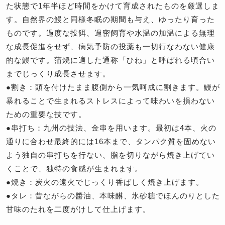
た状態で1年半ほど時間をかけて育成されたものを厳選しま
す。自然界の鰻と同様冬眠の期間も与え、ゆったり育った
ものです。過度な投餌、過密飼育や水温の加温による無理
な成長促進をせず、病気予防の投薬も一切行なわない健康
的な鰻です。蒲焼に適した通称「ひね」と呼ばれる頃合い
までじっくり成長させます。
●割き：頭を付けたまま腹側から一気呵成に割きます。鰻が
暴れることで生まれるストレスによって味わいを損わない
ための重要な技です。
●串打ち：九州の技法、金串を用います。最初は4本、火の
通りに合わせ最終的には16本まで、タンパク質を固めない
よう独自の串打ちを行ない、脂を切りながら焼き上げてい
くことで、独特の食感が生まれます。
●焼き：炭火の遠火でじっくり香ばしく焼き上げます。
●タレ：昔ながらの醬油、本味醂、氷砂糖でほんのりとした
甘味のたれを二度がけして仕上げます。