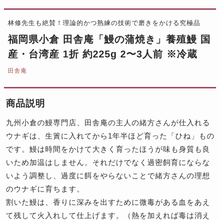
林修先生も絶賛！理論的かつ熟練の技術で磨きをかける究極品
福岡県小倉 田舎庵「鰻の蒲焼き」養殖鰻 国
産・台湾産 1折 約225g 2〜3人前 ※冷蔵
田舎庵
商品説明
九州小倉の鰻専門店、田舎庵の主人の緒方さんが仕入れる
ウナギは、生簀に入れてから1年半ほど育った「ひね」もの
です。鰻は時間をかけて大きく育ったほうが味も身質も良
いため加温はしません。それだけでなく過密飼育にならな
いよう調整し、過度に餌をやらないことで緒方さんの理想
のウナギに育ちます。
割いた鰻は、香りに深みを出すために微毒がある血をあえ
て残して火入れして仕上げます。（熱を加えれば毒は消え