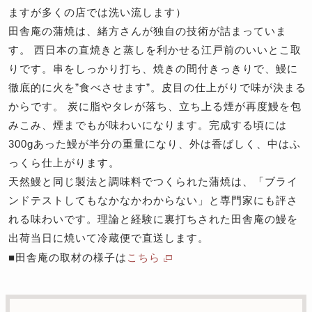
ますが多くの店では洗い流します）
田舎庵の蒲焼は、緒方さんが独自の技術が詰まっていま
す。 西日本の直焼きと蒸しを利かせる江戸前のいいとこ取
りです。串をしっかり打ち、焼きの間付きっきりで、鰻に
徹底的に火を”食べさせます”。皮目の仕上がりで味が決まる
からです。 炭に脂やタレが落ち、立ち上る煙が再度鰻を包
みこみ、煙までもが味わいになります。完成する頃には
300gあった鰻が半分の重量になり、外は香ばしく、中はふ
っくら仕上がります。
天然鰻と同じ製法と調味料でつくられた蒲焼は、「ブライ
ンドテストしてもなかなかわからない」と専門家にも評さ
れる味わいです。理論と経験に裏打ちされた田舎庵の鰻を
出荷当日に焼いて冷蔵便で直送します。
■田舎庵の取材の様子は
こちら