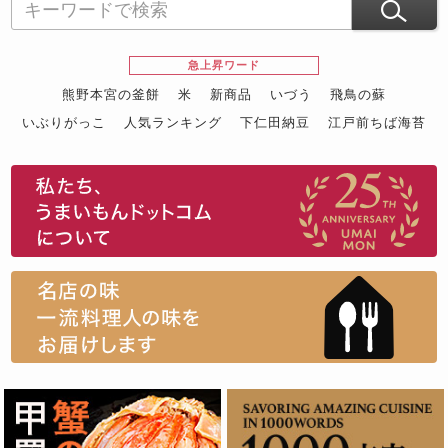
急上昇ワード
熊野本宮の釜餅
米
新商品
いづう
飛鳥の蘇
いぶりがっこ
人気ランキング
下仁田納豆
江戸前ちば海苔
スイーツ
ウニ
田舎庵の鰻
鮪
グルメギフトカタログ
名店の味