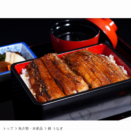
トップ
魚介類・水産品
鰻 うなぎ