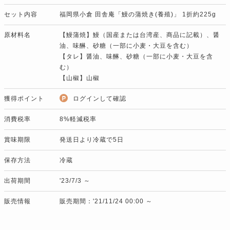
セット内容
福岡県小倉 田舎庵「鰻の蒲焼き(養殖)」 1折約225g
原材料名
【鰻蒲焼】鰻（国産または台湾産、商品に記載）、醤
油、味醂、砂糖（一部に小麦・大豆を含む）
【タレ】醤油、味醂、砂糖（一部に小麦・大豆を含
む）
【山椒】山椒
獲得ポイント
ログインして確認
消費税率
8%軽減税率
賞味期限
発送日より冷蔵で5日
保存方法
冷蔵
出荷期間
'23/7/3 ～
販売情報
販売期間：'21/11/24 00:00 ～