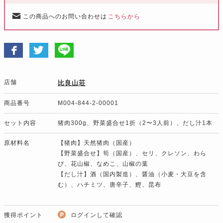
この商品へのお問い合わせは
こちらから
店舗
比良山荘
商品番号
M004-844-2-00001
セット内容
猪肉300g、野菜盛合せ1折（2〜3人前）、だし汁1本
原材料名
【猪肉】天然猪肉（国産）
【野菜盛合せ】筍（国産）、セリ、クレソン、わら
び、花山椒、なめこ、山椒の葉
【だし汁】酒（国内製造）、醤油（小麦・大豆を含
む）、ハチミツ、唐辛子、鰹、昆布
獲得ポイント
ログインして確認