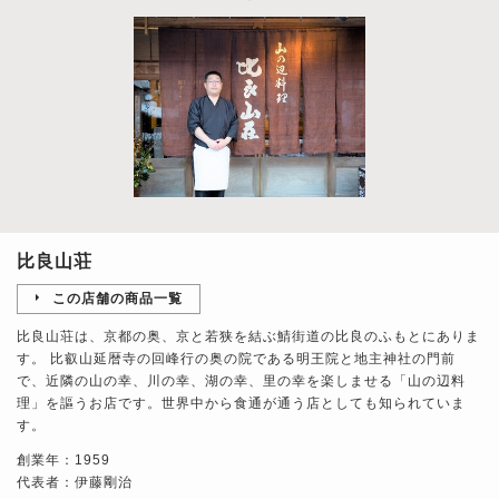
比良山荘
この店舗の商品一覧
比良山荘は、京都の奥、京と若狭を結ぶ鯖街道の比良のふもとにありま
す。 比叡山延暦寺の回峰行の奥の院である明王院と地主神社の門前
で、近隣の山の幸、川の幸、湖の幸、里の幸を楽しませる「山の辺料
理」を謳うお店です。世界中から食通が通う店としても知られていま
す。
創業年：1959
代表者：伊藤剛治