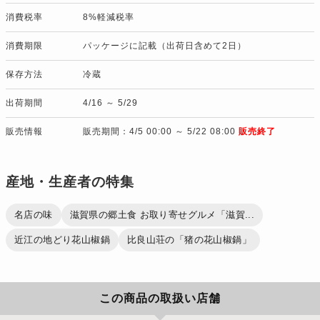
消費税率
8%軽減税率
消費期限
パッケージに記載（出荷日含めて2日）
保存方法
冷蔵
出荷期間
4/16 ～ 5/29
販売情報
販売期間：4/5 00:00 ～ 5/22 08:00
販売終了
産地・生産者の特集
名店の味
滋賀県の郷土食 お取り寄せグルメ「滋賀...
近江の地どり花山椒鍋
比良山荘の「猪の花山椒鍋」
この商品の取扱い店舗