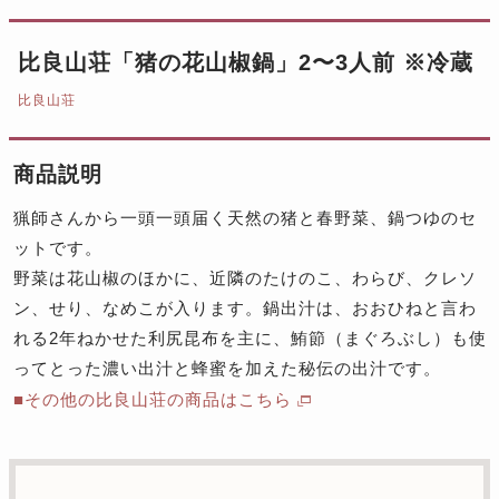
比良山荘「猪の花山椒鍋」2〜3人前 ※冷蔵
比良山荘
商品説明
猟師さんから一頭一頭届く天然の猪と春野菜、鍋つゆのセ
ットです。
野菜は花山椒のほかに、近隣のたけのこ、わらび、クレソ
ン、せり、なめこが入ります。鍋出汁は、おおひねと言わ
れる2年ねかせた利尻昆布を主に、鮪節（まぐろぶし）も使
ってとった濃い出汁と蜂蜜を加えた秘伝の出汁です。
■その他の比良山荘の商品はこちら