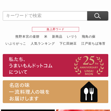
急上昇ワード
熊野本宮の釜餅
米
新商品
いづう
飛鳥の蘇
いぶりがっこ
人気ランキング
下仁田納豆
江戸前ちば海苔
スイーツ
ウニ
田舎庵の鰻
鮪
グルメギフトカタログ
名店の味