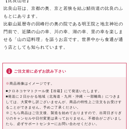
【比良山荘】
比良山荘は、京都の奥、京と若狭を結ぶ鯖街道の比良のふ
もとにあります。
比叡山延暦寺の回峰行の奥の院である明王院と地主神社の
門前で、近隣の山の幸、川の幸、湖の幸、里の幸を楽しま
せる「山の辺料理」を謳うお店です。世界中から食通が通
う店としても知られています。
ご注文前に必ずお読み下さい
※
商品画像はイメージです。
■クロネコヤマトクール便【冷蔵】にて発送いたします。
■発送に２日かかる地域（北海道・九州・沖縄・一部離島）につきま
しては、大変申し訳ございませんが、商品の特性上ご注文をお受けす
ることができません。予めご了承ください。
※こちら商品はご注文後、製造を始めておりますので、出荷日ぎりぎ
りのキャンセルや日付変更は承っておりません。不都合がございまし
たら、必ずサポートセンターにお問い合わせください。