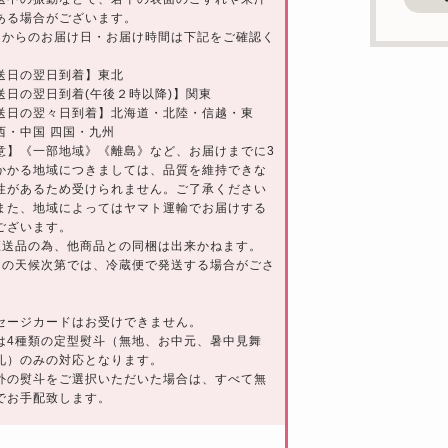
ある場合がございます。
日からのお届け日・お届け時間は下記をご確認く
。
日の翌日到着】東北
日の翌日到着(午後２時以降)】関東
日の翌々日到着】北海道・北陸・信越・東
西・中国 四国・九州
意】《一部地域》《離島》など、お届けまでに3
かかる地域につきましては、品質を維持できな
性があるため受けられません。ご了承ください
また、地域によってはヤマト運輸でお届けする
ございます。
直送品の為、他商品との同梱は出来かねます。
日の天候次第では、冷蔵便で発送する場合がごさ
セージカードはお受けできません。
は4種類の定型熨斗（無地、お中元、暑中見舞
礼）のみの対応となります。
外の熨斗をご選択いただいた場合は、すべて無
でお手配致します。