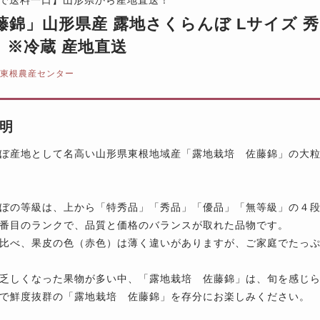
藤錦」山形県産 露地さくらんぼ Lサイズ 秀品 
P）※冷蔵 産地直送
 東根農産センター
明
ぼ産地として名高い山形県東根地域産「露地栽培 佐藤錦」の大粒
ぼの等級は、上から「特秀品」「秀品」「優品」「無等級」の４
番目のランクで、品質と価格のバランスが取れた品物です。
比べ、果皮の色（赤色）は薄く違いがありますが、ご家庭でたっ
乏しくなった果物が多い中、「露地栽培 佐藤錦」は、旬を感じ
で鮮度抜群の「露地栽培 佐藤錦」を存分にお楽しみください。