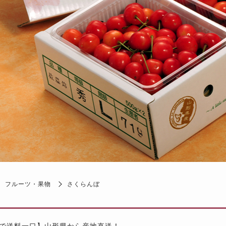
フルーツ・果物
さくらんぼ
まで送料一口】山形県から産地直送！