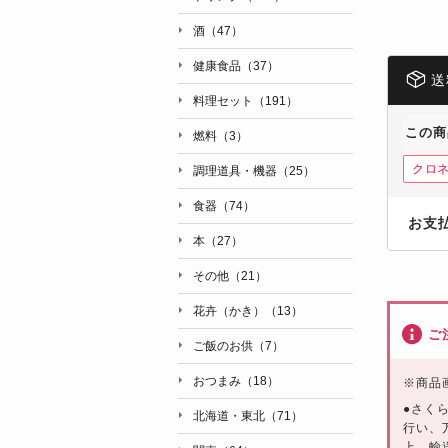
酒（47）
健康食品（37）
送
料理セット（191）
この商
燃料（3）
クロ
調理道具・機器（25）
食器（74）
お支
本（27）
その他（21）
花卉（かき）（13）
ご
ご飯のお供（7）
おつまみ（18）
※
商品
●さく
北海道・東北（71）
行い、
上、輸