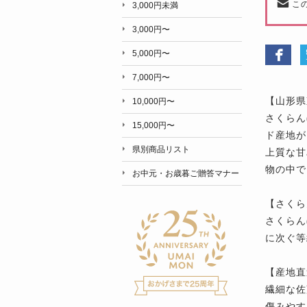
こ
3,000円未満
3,000円〜
5,000円〜
7,000円〜
【山形県
10,000円〜
さくらん
15,000円〜
ド産地が
県別商品リスト
上質な甘
物の中で
お中元・お歳暮ご贈答マナー
【さくら
さくらん
に次ぐ等
【産地直
繊細な佐
傷みやす