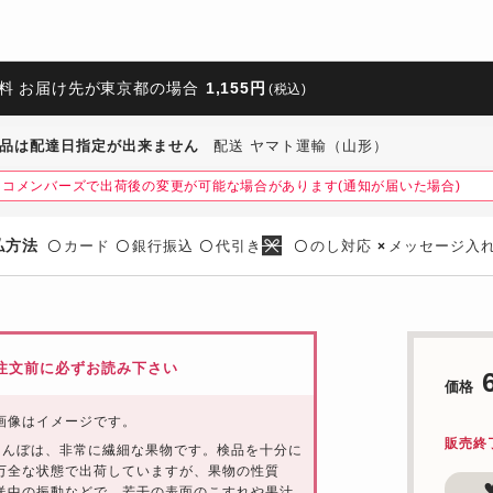
料 お届け先が東京都の場合
1,155円
(税込)
品は配達日指定が出来ません
配送 ヤマト運輸（山形）
ネコメンバーズで出荷後の変更が可能な場合があります(通知が届いた場合)
払方法
カード
銀行振込
代引き
のし対応
メッセージ入
〇
〇
〇
〇
×
注文前に必ずお読み下さい
価格
画像はイメージです。
販売終
らんぼは、非常に繊細な果物です。検品を十分に
万全な状態で出荷していますが、果物の性質
送中の振動などで、若干の表面のこすれや果汁