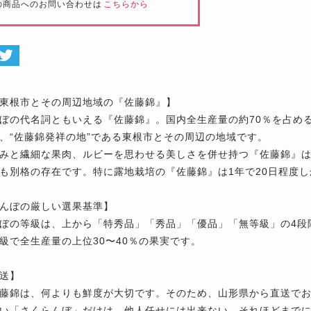
の商品へのお問い合わせは
こちらから
東根市とその周辺地域の『佐藤錦』】
ぼの代名詞ともいえる『佐藤錦』。国内全生産量の約70％を占め
、“佐藤錦発祥の地”である東根市とその周辺の地域です。
みと繊細な果肉、ルビーを思わせる美しさを併せ持つ『佐藤錦』
も別格の存在です。特に露地栽培の『佐藤錦』は1年で20日程度
んぼの厳しい選果基準】
ぼの等級は、上から「特秀品」「秀品」「優品」「無等級」の4段
級で全生産量の上位30〜40％の果実です。
送】
藤錦は、何よりも鮮度が大切です。そのため、山形県から直送で
い「さくらんぼ」だけは、他人任せには出来ない。それほどまで