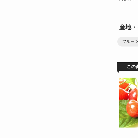
産地・
フルー
この