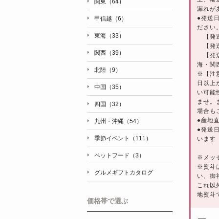
関東（64）
漏れが
●発送
甲信越（6）
ださい
東海（33）
【発送
【発送
関西（39）
【発送
海・関
北陸（9）
※【注
日以上
中国（35）
い可能
ませ。
四国（32）
場合も
●産地
九州・沖縄（54）
●発送
季節イベント（111）
います
ペットフード（3）
※メッ
※熨斗
グルメギフトカタログ
い、御
これ以
地熨斗
価格帯で選ぶ