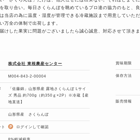
を取り合い。毎日さくらんぼを眺めているプロ達の協力のもと、
は当店の為に温度・湿度が管理できる冷蔵施設まで用意していた
い万全の体制で出荷します。
届けした果実に問題がございましたら誠心誠意、対応させて頂き
賞味期限
株式会社 東根農産センター
保存方法
M004-843-2-00004
容
「佐藤錦」山形県産 露地さくらんぼ Lサイ
ズ 秀品 約700g（約350ｇ×2P）※冷蔵【産
販売情報
地直送】
山形県産 さくらんぼ
ント
ログインして確認
8%軽減税率