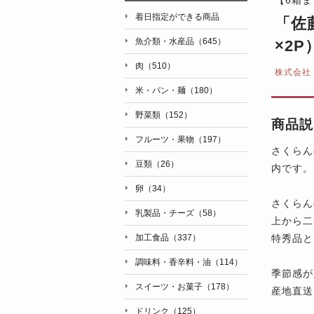
着日指定ができる商品
「佐
魚介類・水産品（645）
×2
肉（510）
株式会社
米・パン・麺（180）
野菜類（152）
商品説
フルーツ・果物（197）
さくらん
豆類（26）
内です。
卵（34）
さくらん
乳製品・チーズ（58）
上から二
特秀品と
加工食品（337）
調味料・香辛料・油（114）
季節感が
スイーツ・お菓子（178）
産地直送
ドリンク（125）