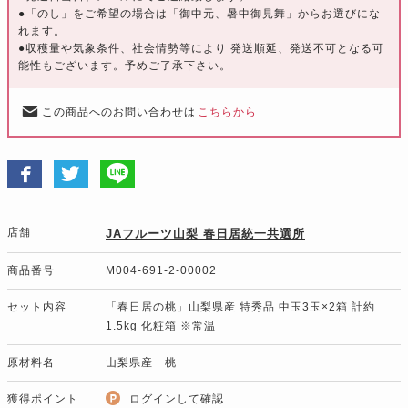
●「のし」をご希望の場合は「御中元、暑中御見舞」からお選びにな
れます。
●収穫量や気象条件、社会情勢等により 発送順延、発送不可となる可
能性もございます。予めご了承下さい。
この商品へのお問い合わせは
こちらから
店舗
JAフルーツ山梨 春日居統一共選所
商品番号
M004-691-2-00002
セット内容
「春日居の桃」山梨県産 特秀品 中玉3玉×2箱 計約
1.5kg 化粧箱 ※常温
原材料名
山梨県産 桃
獲得ポイント
ログインして確認