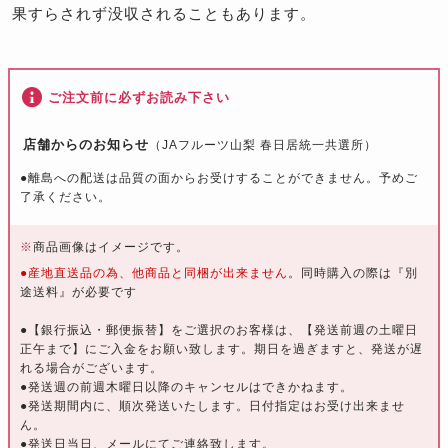
果すらされず没収されることもあります。
ご注文前に必ずお読み下さい
店舗からのお知らせ
（JAフルーツ山梨 春日居統一共選所）
●離島への配送は品質の面からお受けすることができません。予めご
了承ください。
※
商品画像はイメージです。
●産地直送品の為、他商品と同梱が出来ません
。同時購入の際は『別
途送料』が必要です
●【銀行振込・郵便振替】をご選択のお客様は、【発送前週の土曜日
正午まで】にご入金をお願い致します。期日を過ぎますと、発送が遅
れる場合がございます。
●発送週の前週木曜日以降のキャンセルはできかねます。
●発送期間内に、順次発送いたします。日付指定はお受け出来ませ
ん。
●発送日当日、メールにてご連絡致します。