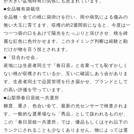
が大きい盆地特有の気候にも恵まれています。
■全品種有袋栽培
全品種・全ての桃に袋掛けを行い、雨や病気による傷みの
無い大玉に育てます。収穫の約2週間前になると、今度は一
つ一つ袋の口をあけて陽光をたっぷりと浴びさせ、桃を綺
麗な紅色に色付かせます。このタイミング判断は経験と勘
だけが物を言う技とされます。
■「目合わせ会」
産地には生産者同士で『春日居』と名乗っても恥ずかしく
ない桃が収穫されているか、互いに確認しあう会がありま
す。生産者同士で品質管理を行き届かせ、ブランドとして
の高い評価を守っています。
■山梨県春日居統一共選所
糖度、重さ、色合い全て、最新の光センサーで検査されま
す。一般的な選果場なら「秀品」として扱われるものが、
この「春日居統一共選所」では、優品もしくはそれ以下の
ランクにされることも少なくありません。物によっては選