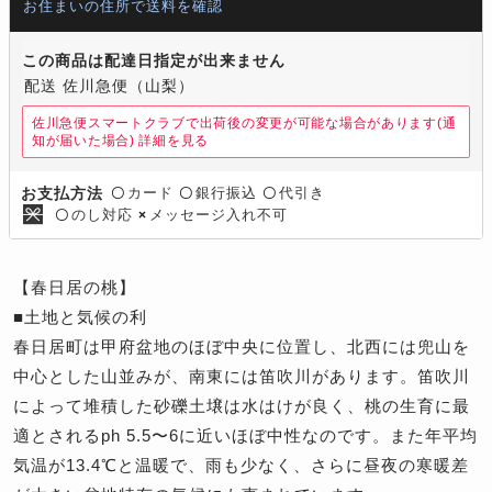
お住まいの住所で送料を確認
この商品は配達日指定が出来ません
配送 佐川急便（山梨）
佐川急便スマートクラブで出荷後の変更が可能な場合があります(通
知が届いた場合)
詳細を見る
カード
銀行振込
代引き
お支払方法
〇
〇
〇
のし対応
メッセージ入れ不可
〇
×
【春日居の桃】
■土地と気候の利
春日居町は甲府盆地のほぼ中央に位置し、北西には兜山を
中心とした山並みが、南東には笛吹川があります。笛吹川
によって堆積した砂礫土壌は水はけが良く、桃の生育に最
適とされるph 5.5〜6に近いほぼ中性なのです。また年平均
気温が13.4℃と温暖で、雨も少なく、さらに昼夜の寒暖差