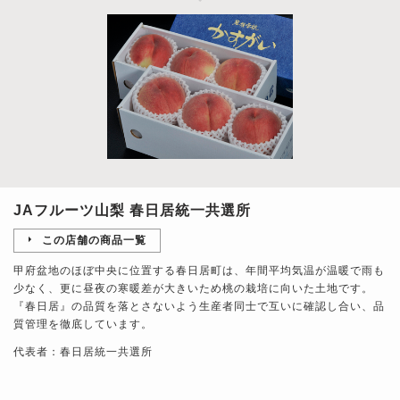
JAフルーツ山梨 春日居統一共選所
この店舗の商品一覧
甲府盆地のほぼ中央に位置する春日居町は、年間平均気温が温暖で雨も
少なく、更に昼夜の寒暖差が大きいため桃の栽培に向いた土地です。
『春日居』の品質を落とさないよう生産者同士で互いに確認し合い、品
質管理を徹底しています。
代表者：春日居統一共選所