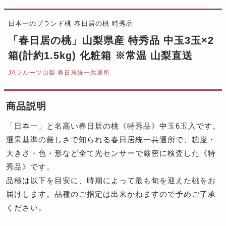
日本一のブランド桃 春日居の桃 特秀品
「春日居の桃」山梨県産 特秀品 中玉3玉×2
箱(計約1.5kg) 化粧箱 ※常温 山梨直送
JAフルーツ山梨 春日居統一共選所
商品説明
「日本一」と名高い春日居の桃《特秀品》中玉6玉入です。
選果基準の厳しさで知られる春日居統一共選所で、糖度・
大きさ・色・形など全て光センサーで厳密に検査した《特
秀品》です。
品種は以下を目安に、時期によって最も旬を迎えた桃をお
届けします。品種のご指定は出来かねますので予めご了承
ください。