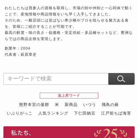
わたしたちは買参人の資格を取得し、市場の卸や仲卸と一心同体で動く
ことで、産地情報や商品情報をいち早く入手してきました。
そのため、一般店頭には並ばない希少種やプロを唸らせる魅力ある食
を、皆様にご紹介することが可能です。
最高の鮮度・味の良さ・低価格・安定供給・多品種セットなど、豊洲な
らではの商品企画を実現します。
創業年：2004
代表者：萩原章史
急上昇ワード
熊野本宮の釜餅
米
新商品
いづう
飛鳥の蘇
いぶりがっこ
人気ランキング
下仁田納豆
江戸前ちば海苔
スイーツ
ウニ
田舎庵の鰻
鮪
グルメギフトカタログ
名店の味