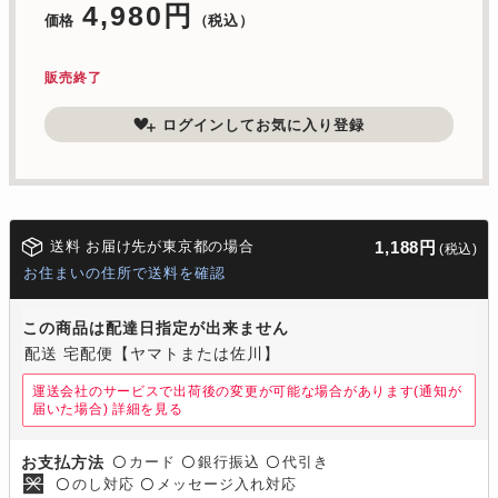
4,980円
価格
（税込）
販売終了
ログインしてお気に入り登録
送料 お届け先が東京都の場合
1,188円
(税込)
お住まいの住所で送料を確認
この商品は配達日指定が出来ません
配送 宅配便【ヤマトまたは佐川】
運送会社のサービスで出荷後の変更が可能な場合があります(通知が
届いた場合)
詳細を見る
カード
銀行振込
代引き
お支払方法
〇
〇
〇
のし対応
メッセージ入れ対応
〇
〇