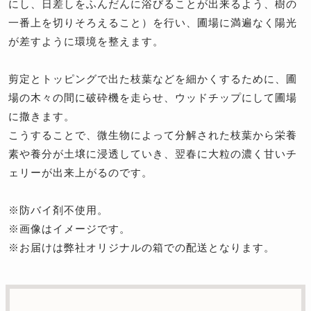
にし、日差しをふんだんに浴びることが出来るよう、樹の
一番上を切りそろえること）を行い、圃場に満遍なく陽光
が差すように環境を整えます。
剪定とトッピングで出た枝葉などを細かくするために、圃
場の木々の間に破砕機を走らせ、ウッドチップにして圃場
に撒きます。
こうすることで、微生物によって分解された枝葉から栄養
素や養分が土壌に浸透していき、翌春に大粒の濃く甘いチ
ェリーが出来上がるのです。
※防バイ剤不使用。
※画像はイメージです。
※お届けは弊社オリジナルの箱での配送となります。