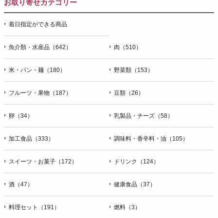
お取り寄せカテゴリー
着日指定ができる商品
魚介類・水産品（642）
肉（510）
米・パン・麺（180）
野菜類（153）
フルーツ・果物（187）
豆類（26）
卵（34）
乳製品・チーズ（58）
加工食品（333）
調味料・香辛料・油（105）
スイーツ・お菓子（172）
ドリンク（124）
酒（47）
健康食品（37）
料理セット（191）
燃料（3）