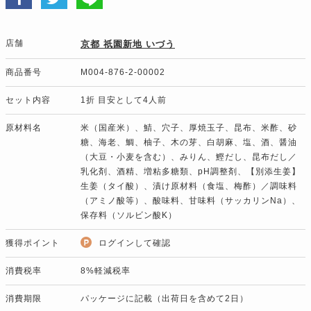
店舗
京都 祇園新地 いづう
商品番号
M004-876-2-00002
セット内容
1折 目安として4人前
原材料名
米（国産米）、鯖、穴子、厚焼玉子、昆布、米酢、砂
糖、海老、鯛、柚子、木の芽、白胡麻、塩、酒、醤油
（大豆・小麦を含む）、みりん、鰹だし、昆布だし／
乳化剤、酒精、増粘多糖類、pH調整剤、【別添生姜】
生姜（タイ酸）、漬け原材料（食塩、梅酢）／調味料
（アミノ酸等）、酸味料、甘味料（サッカリンNa）、
保存料（ソルビン酸K）
獲得ポイント
ログインして確認
消費税率
8%軽減税率
消費期限
パッケージに記載（出荷日を含めて2日）