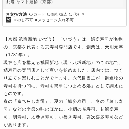
配送 ヤマト運輸（京都）
カード
銀行振込
代引き
お支払方法
〇
〇
〇
のし不可
メッセージ入れ不可
×
×
【京都 祇園新地 いづう】 「いづう」は、鯖姿寿司が名物
の、京都を代表する京寿司専門店です。創業は、天明元年
（1781年）。
現在も店を構える祇園新地（現・八坂新地）のこの地で、
鯖寿司の専門店として商いを始めました。店内では、つく
り立てを楽しむことができます。六代目当主が「御進物の
寿司を待つ間に、寿司を簡単につまめる処」として調えた
ものです。
春の「京ちらし寿司」、夏の「鱧姿寿司」、冬の「蒸し寿
司」などの季節の味のほかに、小鯛の雀寿司、甘鯛姿寿
司、鯛寿司、太巻き寿司、小巻き寿司、弥次喜多寿司など
があります。