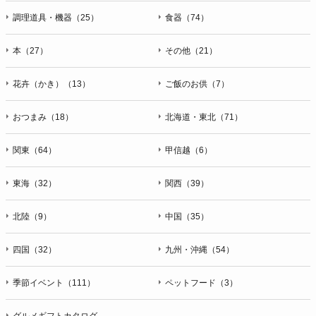
調理道具・機器（25）
食器（74）
本（27）
その他（21）
花卉（かき）（13）
ご飯のお供（7）
おつまみ（18）
北海道・東北（71）
関東（64）
甲信越（6）
東海（32）
関西（39）
北陸（9）
中国（35）
四国（32）
九州・沖縄（54）
季節イベント（111）
ペットフード（3）
グルメギフトカタログ