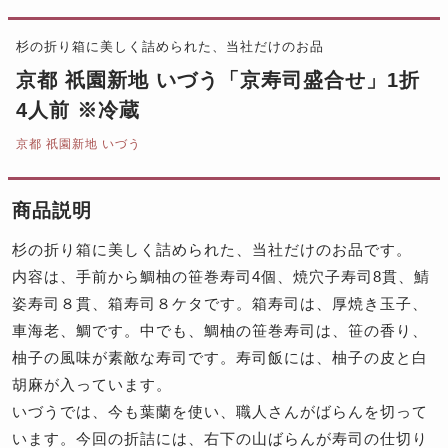
杉の折り箱に美しく詰められた、当社だけのお品
京都 祇園新地 いづう「京寿司盛合せ」1折
4人前 ※冷蔵
京都 祇園新地 いづう
商品説明
杉の折り箱に美しく詰められた、当社だけのお品です。
内容は、手前から鯛柚の笹巻寿司4個、焼穴子寿司8貫、鯖
姿寿司８貫、箱寿司８ケタです。箱寿司は、厚焼き玉子、
車海老、鯛です。中でも、鯛柚の笹巻寿司は、笹の香り、
柚子の風味が素敵な寿司です。寿司飯には、柚子の皮と白
胡麻が入っています。
いづうでは、今も葉蘭を使い、職人さんがばらんを切って
います。今回の折詰には、右下の山ばらんが寿司の仕切り