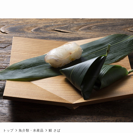
トップ
魚介類・水産品
鯖 さば