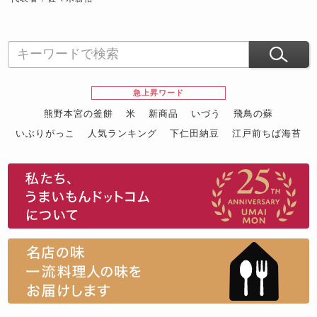
急上昇ワード
熊野本宮の釜餅
米
新商品
いづう
飛鳥の蘇
いぶりがっこ
人気ランキング
下仁田納豆
江戸前ちば海苔
スイーツ
ウニ
田舎庵の鰻
鮪
グルメギフトカタログ
名店の味