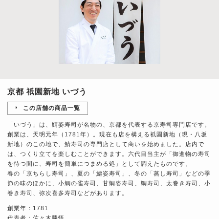
京都 祇園新地 いづう
この店舗の商品一覧
「いづう」は、鯖姿寿司が名物の、京都を代表する京寿司専門店です。
創業は、天明元年（1781年）。現在も店を構える祇園新地（現・八坂
新地）のこの地で、鯖寿司の専門店として商いを始めました。店内で
は、つくり立てを楽しむことができます。六代目当主が「御進物の寿司
を待つ間に、寿司を簡単につまめる処」として調えたものです。
春の「京ちらし寿司」、夏の「鱧姿寿司」、冬の「蒸し寿司」などの季
節の味のほかに、小鯛の雀寿司、甘鯛姿寿司、鯛寿司、太巻き寿司、小
巻き寿司、弥次喜多寿司などがあります。
創業年：1781
代表者：佐々木勝悟