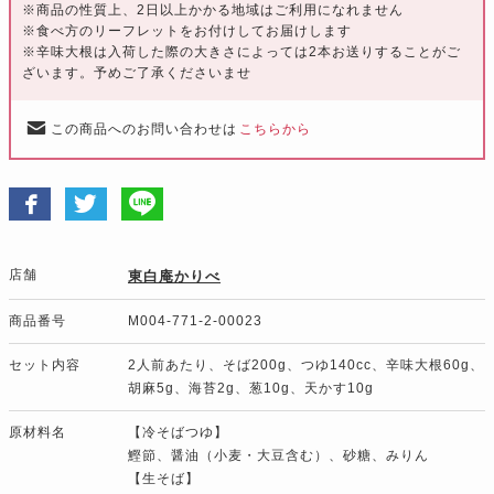
※商品の性質上、2日以上かかる地域はご利用になれません
※食べ方のリーフレットをお付けしてお届けします
※辛味大根は入荷した際の大きさによっては2本お送りすることがご
ざいます。予めご了承くださいませ
この商品へのお問い合わせは
こちらから
店舗
東白庵かりべ
商品番号
M004-771-2-00023
セット内容
2人前あたり、そば200g、つゆ140cc、辛味大根60g、
胡麻5g、海苔2g、葱10g、天かす10g
原材料名
【冷そばつゆ】
鰹節、醤油（小麦・大豆含む）、砂糖、みりん
【生そば】