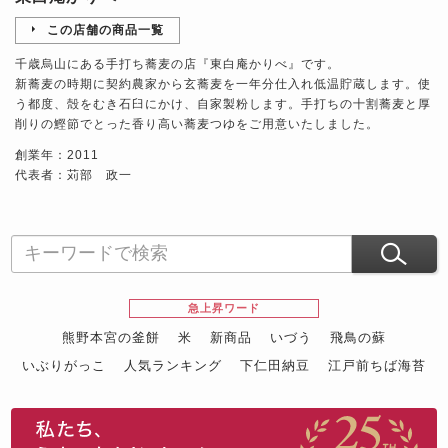
この店舗の商品一覧
千歳烏山にある手打ち蕎麦の店『東白庵かりべ』です。
新蕎麦の時期に契約農家から玄蕎麦を一年分仕入れ低温貯蔵します。使
う都度、殻をむき石臼にかけ、自家製粉します。手打ちの十割蕎麦と厚
削りの鰹節でとった香り高い蕎麦つゆをご用意いたしました。
創業年：2011
代表者：苅部 政一
急上昇ワード
熊野本宮の釜餅
米
新商品
いづう
飛鳥の蘇
いぶりがっこ
人気ランキング
下仁田納豆
江戸前ちば海苔
スイーツ
ウニ
田舎庵の鰻
鮪
グルメギフトカタログ
名店の味