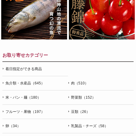
お取り寄せカテゴリー
着日指定ができる商品
魚介類・水産品（645）
肉（510）
米・パン・麺（180）
野菜類（152）
フルーツ・果物（197）
豆類（26）
卵（34）
乳製品・チーズ（58）