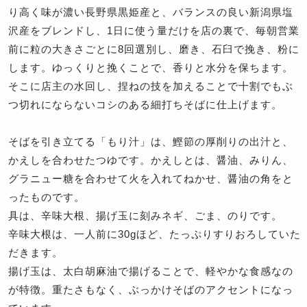
り高く味が濃い長野県黒姫産と、バランスの良い新潟県塩
沢産をブレンドし、1日に使う量だけを店の裏で、毎朝営業
前に粒の大きさごとに8回選別し、磨き、石臼で挽き、粉に
します。ゆっくりと挽くことで、香りと水分を保ちます。
そこに店主の水回し、捏ねの技を加えることで十割でもぶ
つ切れにならないコシのある細打ちそばに仕上げます。
そばを引き立てる「もり汁」は、鰹節の厚削りの出汁と、
かえしを合わせたつゆです。かえしとは、醤油、みりん、
グラニュー糖を合わせて火を入れてねかせ、醤油の角をと
ったものです。
具は、辛味大根、揚げ玉に刻みネギ、ごま、のりです。
辛味大根は、一人前に30gほど、たっぷりすりおろしていた
だきます。
揚げ玉は、太白胡麻油で揚げることで、軽やかな食感なの
が特徴。重たさもなく、ぶっかけそばのアクセントになっ