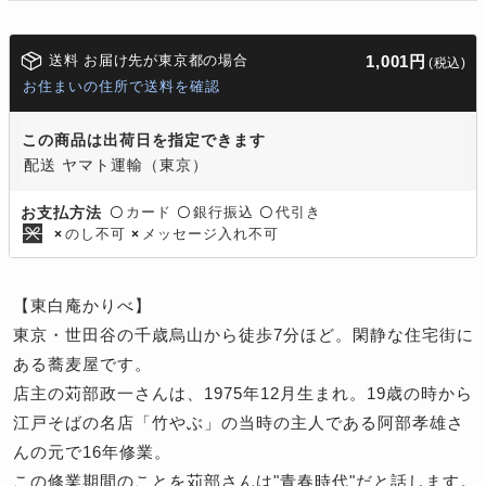
送料 お届け先が東京都の場合
1,001円
(税込)
お住まいの住所で送料を確認
この商品は出荷日を指定できます
配送 ヤマト運輸（東京）
カード
銀行振込
代引き
お支払方法
〇
〇
〇
のし不可
メッセージ入れ不可
×
×
【東白庵かりべ】
東京・世田谷の千歳烏山から徒歩7分ほど。閑静な住宅街に
ある蕎麦屋です。
店主の苅部政一さんは、1975年12月生まれ。19歳の時から
江戸そばの名店「竹やぶ」の当時の主人である阿部孝雄さ
んの元で16年修業。
この修業期間のことを苅部さんは"青春時代"だと話します。