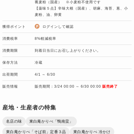
蕎麦粉（国産） ※小麦粉不使用です
【薬味５点】辛味大根（国産）、胡麻、海苔、葱、小
麦粉、油、卵黄
獲得ポイント
ログインして確認
消費税率
8%軽減税率
消費期限
到着日当日にお召し上がりください。
保存方法
冷蔵
出荷期間
4/1 ～ 6/30
販売情報
販売期間：3/24 00:00 ～ 6/30 00:00
販売終了
産地・生産者の特集
名店の味
東白庵かりべ「鴨南蛮」
東白庵かりべ「そば前」定番３品
東白庵かりべ 冷かけ