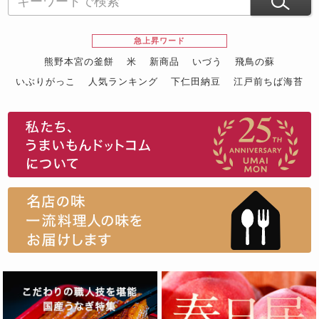
急上昇ワード
熊野本宮の釜餅
米
新商品
いづう
飛鳥の蘇
いぶりがっこ
人気ランキング
下仁田納豆
江戸前ちば海苔
スイーツ
ウニ
田舎庵の鰻
鮪
グルメギフトカタログ
名店の味