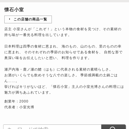
懐石小室
この店舗の商品一覧
店主 小室さんが「これぞ！」という本物の食材を見つけ、その素材の
持ち味が一番光る料理を出しています。
日本料理は四季の食材に恵まれ、 海のもの、山のもの、里のものの幸
に恵まれ、 そのそれぞれの季節のお知らせである食材を、 自然な形で
奥深い味をお伝えしたいと想い、 料理を作ります。
瀬戸内海・鹿ノ瀬の鱧（はも）に代表される素材の素晴らしさ。
お酒がいくらでも飲めそうな八寸の楽しさ。 季節感満載の土鍋ごは
ん……。
挙げればキリがないほど、「懐石小室」主人の小室光博さんの料理には
魅力が満ちあふれています。
創業年：2000
代表者：小室光博