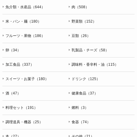
魚介類・水産品（644）
肉（508）
米・パン・麺（180）
野菜類（152）
フルーツ・果物（186）
豆類（26）
卵（34）
乳製品・チーズ（58）
加工食品（337）
調味料・香辛料・油（115）
スイーツ・お菓子（180）
ドリンク（125）
酒（47）
健康食品（37）
料理セット（191）
燃料（3）
調理道具・機器（25）
食器（74）
本（27）
その他（21）