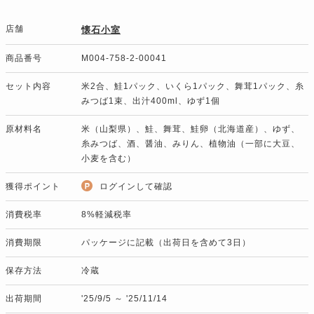
店舗
懐石小室
商品番号
M004-758-2-00041
セット内容
米2合、鮭1パック、いくら1パック、舞茸1パック、糸
みつば1束、出汁400ml、ゆず1個
原材料名
米（山梨県）、鮭、舞茸、鮭卵（北海道産）、ゆず、
糸みつば、酒、醤油、みりん、植物油（一部に大豆、
小麦を含む）
獲得ポイント
ログインして確認
消費税率
8%軽減税率
消費期限
パッケージに記載（出荷日を含めて3日）
保存方法
冷蔵
出荷期間
'25/9/5 ～ '25/11/14