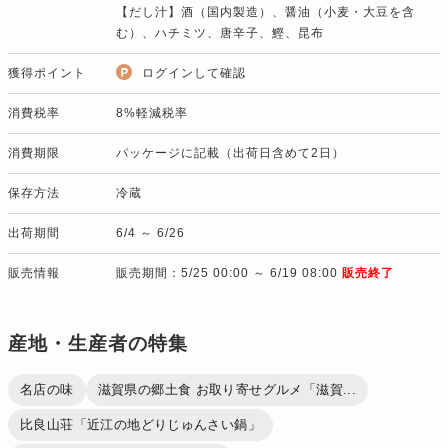
【だし汁】酒（国内製造）、醤油（小麦・大豆を含
む）、ハチミツ、唐辛子、鰹、昆布
獲得ポイント
ログインして確認
消費税率
8%軽減税率
消費期限
パッケージに記載（出荷日含めて2日）
保存方法
冷蔵
出荷期間
6/4 ～ 6/26
販売情報
販売期間：5/25 00:00 ～ 6/19 08:00
販売終了
産地・生産者の特集
名店の味
滋賀県の郷土食 お取り寄せグルメ「滋賀...
比良山荘「近江の地どりじゅんさい鍋」