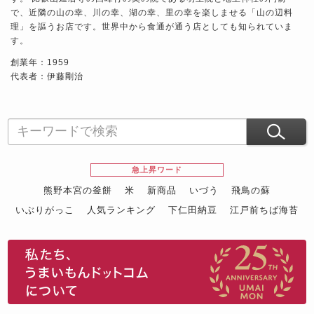
で、近隣の山の幸、川の幸、湖の幸、里の幸を楽しませる「山の辺料
理」を謳うお店です。世界中から食通が通う店としても知られていま
す。
創業年：1959
代表者：伊藤剛治
急上昇ワード
熊野本宮の釜餅
米
新商品
いづう
飛鳥の蘇
いぶりがっこ
人気ランキング
下仁田納豆
江戸前ちば海苔
スイーツ
ウニ
田舎庵の鰻
鮪
グルメギフトカタログ
名店の味