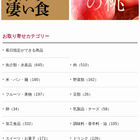
お取り寄せカテゴリー
着日指定ができる商品
魚介類・水産品（645）
肉（510）
米・パン・麺（180）
野菜類（162）
フルーツ・果物（197）
豆類（26）
卵（34）
乳製品・チーズ（58）
加工食品（332）
調味料・香辛料・油（105）
スイーツ・お菓子（171）
ドリンク（126）