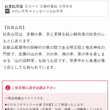
カード
銀行振込
代引き
お支払方法
〇
〇
〇
のし不可
メッセージ入れ不可
×
×
【比良山荘】
比良山荘は、京都の奥、京と若狭を結ぶ鯖街道の比良のふ
もとにあります。
比叡山延暦寺の回峰行の奥の院である明王院と地主神社の
門前で、近隣の山の幸、川の幸、湖の幸、里の幸を楽しま
せる「山の辺料理」を謳うお店です。世界中から食通が通
う店としても知られています。
ご注文前に必ずお読み下さい
※
商品画像はイメージです。
■クロネコヤマトクール便【冷蔵】にて発送いたします。
■発送に２日かかる地域（北海道・九州・沖縄・一部離島）につきま