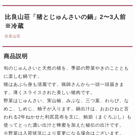
比良山荘「猪とじゅんさいの鍋」2〜3人前
※冷蔵
比良山荘
商品説明
旬のじゅんさいと天然の猪を、季節の野菜やきのこととも
に楽しむ鍋です。
猪はあぶら身も清麗です。猟師さんから一頭一頭届きま
す。薄くスライスされた美しい猪肉です。
野菜はじゅんさい、実山椒、みぶな、三つ葉、わらび、な
めこ、しめじ、柚子が入ります。鍋出汁は、おおひねと言
われる2年ねかせた利尻昆布を主に、鮪節（まぐろぶし）も
使ってとった濃い出汁と蜂蜜を加えた秘伝の出汁です。
※野菜は入荷状況により変更になる場合はございます。