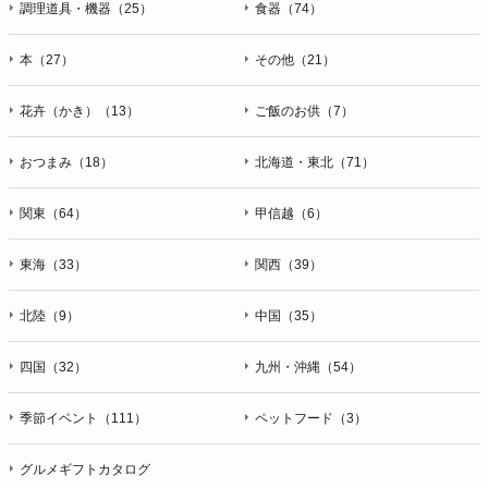
調理道具・機器（25）
食器（74）
本（27）
その他（21）
花卉（かき）（13）
ご飯のお供（7）
おつまみ（18）
北海道・東北（71）
関東（64）
甲信越（6）
東海（33）
関西（39）
北陸（9）
中国（35）
四国（32）
九州・沖縄（54）
季節イベント（111）
ペットフード（3）
グルメギフトカタログ