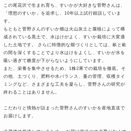
この尾花沢で生まれ育ち、すいかが大好きな菅野さんは、
「理想のすいか」を追求し、10年以上試行錯誤していま
す。
もともと菅野さんのすいか畑は火山灰土と腐植によって構
成されている黒土で、水はけがよく、すいか栽培に大変適
した土地です。 さらに特徴的な畑づくりとしては、畝と畝
の間を深くすることでより水はけをよくし、すいかが水を
吸い過ぎて糖度が下がらないようにしています。
また、栄養を集中させるため、1株2果での栽培を徹底。そ
の他、土づくり、肥料や水バランス、蔓の管理、収穫タイ
ミングなど、さまざまな工夫を凝らし、菅野さんの研究が
終わることはありません。
こだわりと情熱が詰まった菅野さんのすいかを産地直送で
お届けします。