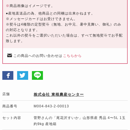
※
商品画像はイメージです。
●産地直送品の為、他商品との同梱は出来かねます。
※メッセージカードはお受けできません。
※熨斗は4種類の定型熨斗（無地、お中元、暑中見舞い、御礼）のみ
の対応となります。
これ以外の熨斗をご選択いただいた場合は、すべて無地熨斗でお手配
致します。
この商品へのお問い合わせは
こちらから
店舗
株式会社 東根農産センター
商品番号
M004-843-2-00013
セット内容
菅野さんの「尾花沢すいか」山形県産 秀品 4〜5L 1玉
約9kg 産地箱