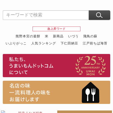
急上昇ワード
熊野本宮の釜餅
米
新商品
いづう
飛鳥の蘇
いぶりがっこ
人気ランキング
下仁田納豆
江戸前ちば海苔
スイーツ
ウニ
田舎庵の鰻
鮪
グルメギフトカタログ
名店の味