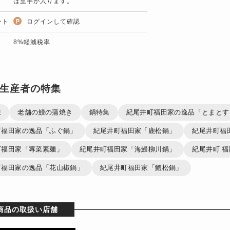
は里芋が入ります。
ント
ログインして確認
8%軽減税率
生産者の特集
味
老舗の鰻の蒲焼き
鍋特集
紀尾井町福田家の逸品「とまとす
町福田家の逸品「ふぐ鍋」
紀尾井町福田家「鹿松鍋」
紀尾井町福田
町福田家「蓴菜素麺」
紀尾井町福田家「海鰻柳川鍋」
紀尾井町 
町福田家の逸品「花山椒鍋」
紀尾井町福田家「鱧松鍋」
商品の取扱い店舗