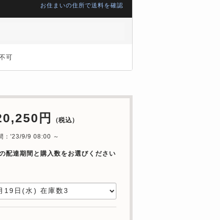
お住まいの住所で送料を確認
不可
20,250円
（税込）
'23/9/9 08:00 ～
の配達期間と購入数をお選びください
日
数