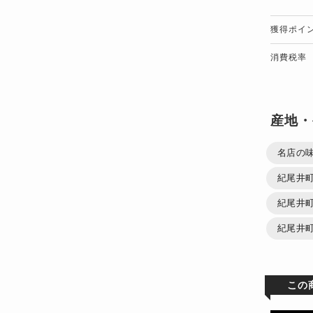
獲得ポイ
消費税率
産地・
名店の
紀尾井
紀尾井
紀尾井
この