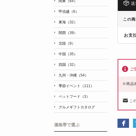
関東（64）
送
甲信越（6）
この商
東海（32）
関西（39）
お支
北陸（9）
中国（35）
四国（32）
ご
九州・沖縄（54）
※
商品
季節イベント（111）
ペットフード（3）
こ
グルメギフトカタログ
価格帯で選ぶ