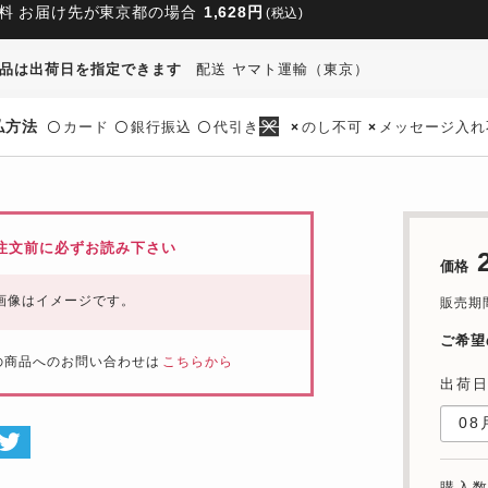
料 お届け先が東京都の場合
1,628円
(税込)
品は出荷日を指定できます
配送 ヤマト運輸（東京）
払方法
カード
銀行振込
代引き
のし不可
メッセージ入れ
〇
〇
〇
×
×
注文前に必ずお読み下さい
価格
画像はイメージです。
販売期間：
ご希望
の商品へのお問い合わせは
こちらから
出荷
購入