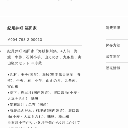
消費期限
紀尾井町 福田家
M004-798-2-00013
保存方法
容
紀尾井町 福田家「海鰻柳川鍋」4人前 海
出荷期間
鰻、牛蒡、石川小芋、山えのき、九条葱、実
山椒のセット ※冷蔵
販売情報
●具材：玉子(国産)、海鰻(熊本県天草産、養
殖)、牛蒡、石川小芋、山えのき、九条葱、
実山椒
●割下：鰹出汁(国内製造)、濃口醤油(小麦・
大豆を含む)、味醂
●昆布出汁：昆布（国産）
●海鰻焼きだれ：料理酒(国内製造)、濃口醤
油(小麦・大豆を含む)、味醂、粉山椒
※石川小芋がない９月中旬から6月にかけて