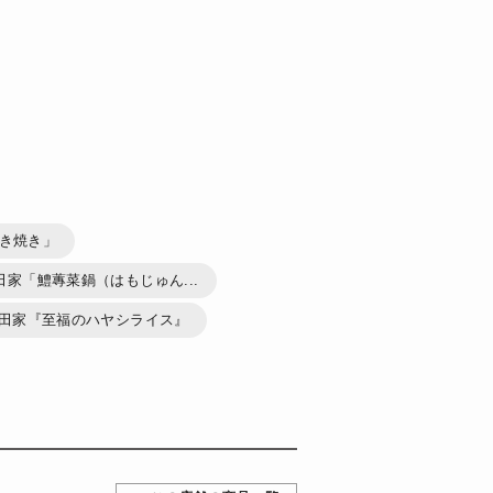
き焼き」
家「鱧蓴菜鍋（はもじゅん...
福田家『至福のハヤシライス』