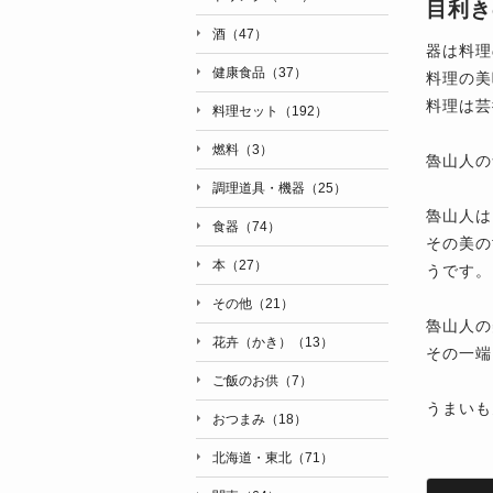
目利き
酒（47）
器は料理
健康食品（37）
料理の美
料理は芸
料理セット（192）
燃料（3）
魯山人の
調理道具・機器（25）
魯山人は
食器（74）
その美の
本（27）
うです。
その他（21）
魯山人の
花卉（かき）（13）
その一端
ご飯のお供（7）
うまいも
おつまみ（18）
北海道・東北（71）