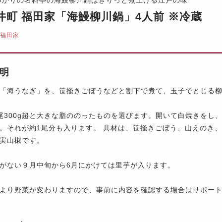
井町 福田家「海鰻柳川鍋」4人前 ※冷蔵
 福田家
明
「海うなぎ」を、笹掻きごぼうなどと割下で煮て、玉子でとじる
尾300g超と大きな脂ののったものを選びます。開いて白焼きをし
。それが約1尾分も入ります。 具材は、笹掻きごぼう、山えのき
実山椒です。
がない９月中旬から6月にかけては里芋が入ります。
より野菜が変わりますので、事前に内容を確認する場合はサポー