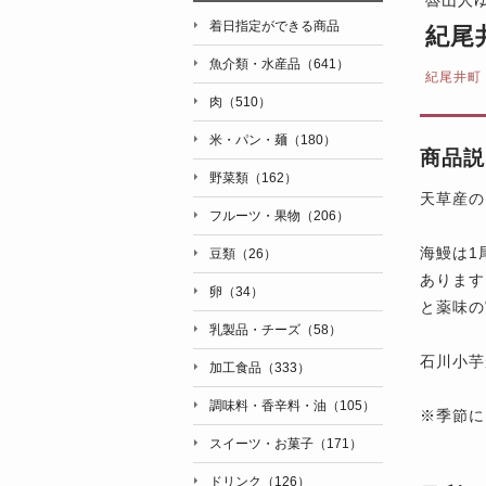
着日指定ができる商品
紀尾
魚介類・水産品（641）
紀尾井町
肉（510）
米・パン・麺（180）
商品説
野菜類（162）
天草産の
フルーツ・果物（206）
海鰻は1
豆類（26）
あります
卵（34）
と薬味の
乳製品・チーズ（58）
石川小芋
加工食品（333）
調味料・香辛料・油（105）
※季節に
スイーツ・お菓子（171）
ドリンク（126）