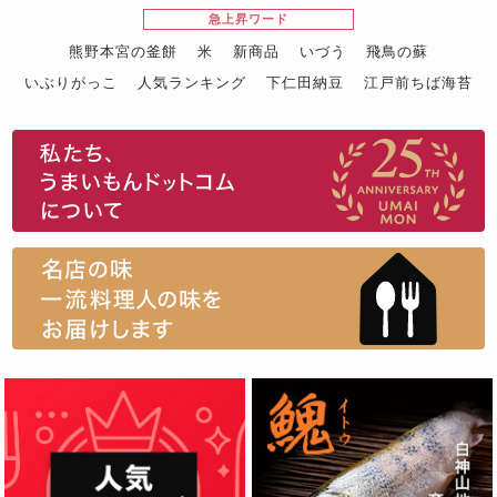
急上昇ワード
熊野本宮の釜餅
米
新商品
いづう
飛鳥の蘇
いぶりがっこ
人気ランキング
下仁田納豆
江戸前ちば海苔
スイーツ
ウニ
田舎庵の鰻
鮪
グルメギフトカタログ
名店の味