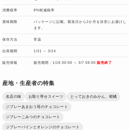
消費税率
8%軽減税率
賞味期限
パッケージに記載。製造日から2か月を目安にお届けし
ます。
保存方法
常温
出荷期間
1/31 ～ 3/14
販売情報
販売期間：1/16 00:00 ～ 3/7 08:00
販売終了
産地・生産者の特集
名店の味
お取り寄せスイーツ
とっておきのみかん、柑橘
ジブレーあまおう苺のチョコレート
ジブレーこみつのチョコレート
ジブレーパインとオレンジのチョコレート