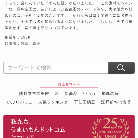
くって、楽しんでいた「ずんだ餅」がありました。 この素朴でヘルシ
ーな一品を全国に、紹介しようと首都圏のデパート等で、実演販売を始
めたのは、昭和４２年のことです。 それから口コミで徐々に知名度も
あがり、全国でも名が知られるようになりました。 しかし、今でも量
産化せず、昔の味を守りつづけています。
創業年：1958
代表者：阿部 泰基
急上昇ワード
熊野本宮の釜餅
米
新商品
いづう
飛鳥の蘇
いぶりがっこ
人気ランキング
下仁田納豆
江戸前ちば海苔
スイーツ
ウニ
田舎庵の鰻
鮪
グルメギフトカタログ
名店の味