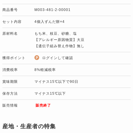
商品番号
M003-481-2-00001
セット内容
4個入ずんだ餅×4
原材料名
もち米、枝豆、砂糖、塩
【アレルギー原因物質】
大豆
【遺伝子組み替え作物】
無し
獲得ポイント
ログインして確認
消費税率
8%軽減税率
賞味期限
マイナス15℃以下で90日
保存方法
マイナス15℃以下
販売情報
販売終了
産地・生産者の特集