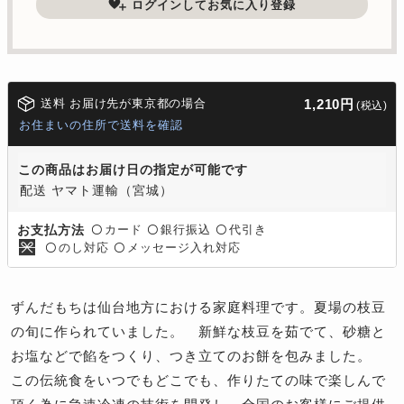
ログインしてお気に入り登録
送料 お届け先が東京都の場合
1,210円
(税込)
お住まいの住所で送料を確認
この商品はお届け日の指定が可能です
配送 ヤマト運輸（宮城）
カード
銀行振込
代引き
お支払方法
〇
〇
〇
のし対応
メッセージ入れ対応
〇
〇
ずんだもちは仙台地方における家庭料理です。夏場の枝豆
の旬に作られていました。 新鮮な枝豆を茹でて、砂糖と
お塩などで餡をつくり、つき立てのお餅を包みました。
この伝統食をいつでもどこでも、作りたての味で楽しんで