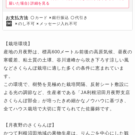
届いた場合)
詳細を見る
カード
銀行振込
代引き
お支払方法
〇
×
〇
のし不可
メッセージ入れ不可
×
×
【栽培環境】
産地の月夜野は、標高600メートル前後の高原気候、昼夜の
寒暖差、粘土質の土壌、谷川連峰から吹き下ろす涼しい風
などさくらんぼ栽培に適した多くの条件に恵まれていま
す。
この環境で、樹勢を見極めた栽培間隔、反射シート敷設に
よる光の調節など、生産者である「JA利根沼田月夜野支店
さくらんぼ部会」が培ったきめ細かなノウハウに基づき、
全てハウス栽培で大切に育てられてた佐藤錦です。
【月夜野のさくらんぼ】
かつて利根沼田地域の果物生産は、りんごを中心にした観