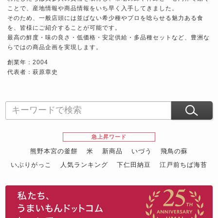
ことで、産地情報や商品情報をいち早く入手してきました。
そのため、一般店頭には並ばない希少種やプロを唸らせる魅力ある食
を、皆様にご紹介することが可能です。
最高の鮮度・味の良さ・低価格・安定供給・多品種セットなど、豊洲な
らではの商品企画を実現します。
創業年：2004
代表者：萩原章史
急上昇ワード
熊野本宮の釜餅
米
新商品
いづう
飛鳥の蘇
いぶりがっこ
人気ランキング
下仁田納豆
江戸前ちば海苔
スイーツ
ウニ
田舎庵の鰻
鮪
グルメギフトカタログ
名店の味