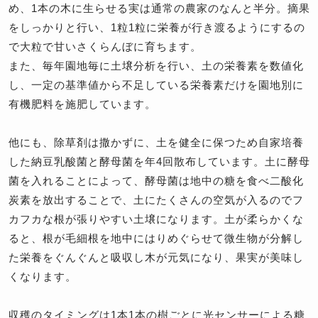
め、1本の木に生らせる実は通常の農家のなんと半分。摘果
をしっかりと行い、1粒1粒に栄養が行き渡るようにするの
で大粒で甘いさくらんぼに育ちます。
また、毎年園地毎に土壌分析を行い、土の栄養素を数値化
し、一定の基準値から不足している栄養素だけを園地別に
有機肥料を施肥しています。
他にも、除草剤は撒かずに、土を健全に保つため自家培養
した納豆乳酸菌と酵母菌を年4回散布しています。土に酵母
菌を入れることによって、酵母菌は地中の糖を食べ二酸化
炭素を放出することで、土にたくさんの空気が入るのでフ
カフカな根が張りやすい土壌になります。土が柔らかくな
ると、根が毛細根を地中にはりめぐらせて微生物が分解し
た栄養をぐんぐんと吸収し木が元気になり、果実が美味し
くなります。
収穫のタイミングは1本1本の樹ごとに光センサーによる糖