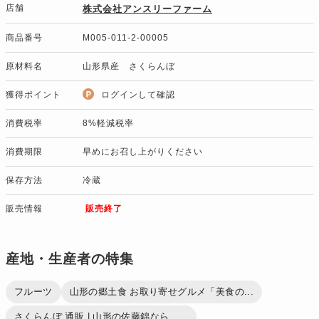
店舗
株式会社アンスリーファーム
商品番号
M005-011-2-00005
原材料名
山形県産 さくらんぼ
獲得ポイント
ログインして確認
消費税率
8%軽減税率
消費期限
早めにお召し上がりください
保存方法
冷蔵
販売情報
販売終了
産地・生産者の特集
フルーツ
山形の郷土食 お取り寄せグルメ「美食の...
さくらんぼ 通販 | 山形の佐藤錦なら、...