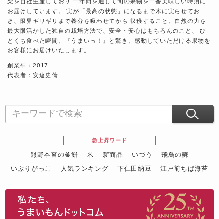
梨を自社生産しており 一年間を通して旬の果物を一番美味しい時期に
お届けしています。 実が「最高の状態」になるまで木に実らせてお
き、限界ギリギリまで養分を吸わせてから 収穫すること、自然の力を
最大限活かした独自の栽培方法で、安全・安心はもちろんのこと、 ひ
とくち食べた瞬間、『うまいっ！』と驚き、感動していただける果物を
お客様にお届けいたします。
創業年：2017
代表者：安達史倫
急上昇ワード
熊野本宮の釜餅
米
新商品
いづう
飛鳥の蘇
いぶりがっこ
人気ランキング
下仁田納豆
江戸前ちば海苔
スイーツ
ウニ
田舎庵の鰻
鮪
グルメギフトカタログ
名店の味