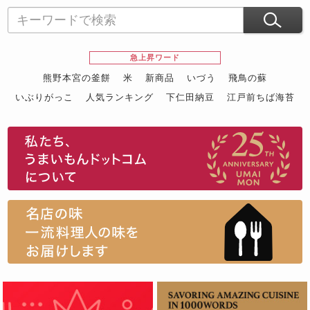
急上昇ワード
熊野本宮の釜餅
米
新商品
いづう
飛鳥の蘇
いぶりがっこ
人気ランキング
下仁田納豆
江戸前ちば海苔
スイーツ
ウニ
田舎庵の鰻
鮪
グルメギフトカタログ
名店の味