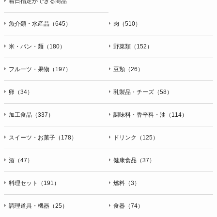
着日指定ができる商品
魚介類・水産品（645）
肉（510）
米・パン・麺（180）
野菜類（152）
フルーツ・果物（197）
豆類（26）
卵（34）
乳製品・チーズ（58）
加工食品（337）
調味料・香辛料・油（114）
スイーツ・お菓子（178）
ドリンク（125）
酒（47）
健康食品（37）
料理セット（191）
燃料（3）
調理道具・機器（25）
食器（74）