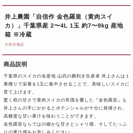
井上農園「自信作 金色羅皇（黄肉スイ
カ）」千葉県産 2〜4L 1玉 約7〜9kg 産地
箱 ※冷蔵
大田市場店
商品説明
千葉県のスイカの名産地 山武の腕利き生産者 井上さんは１
果穫りで栄養を1玉に集中させることで、美味しいスイカに
育て上げます。
驚く程の甘さで黄肉スイカの常識を覆した『金色羅皇』も
井上さんの手にかかるとポテンシャルが十分に発揮され、
高糖度な甘い果汁を味わうことができます。
金色羅皇ならではの確かな甘さとシャリ感、そしてたっぷ
りの果汁感をお楽しみください。