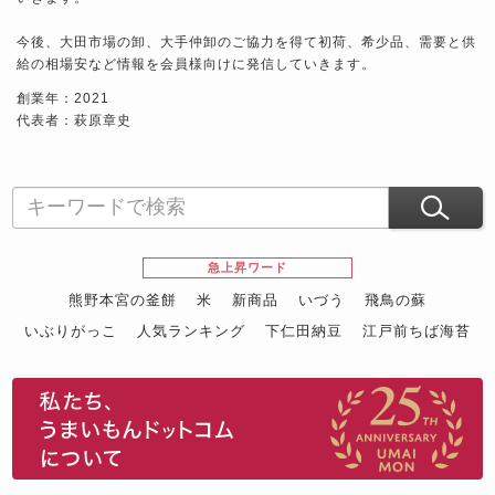
今後、大田市場の卸、大手仲卸のご協力を得て初荷、希少品、需要と供
給の相場安など情報を会員様向けに発信していきます。
創業年：2021
代表者：萩原章史
急上昇ワード
熊野本宮の釜餅
米
新商品
いづう
飛鳥の蘇
いぶりがっこ
人気ランキング
下仁田納豆
江戸前ちば海苔
スイーツ
ウニ
田舎庵の鰻
鮪
グルメギフトカタログ
名店の味