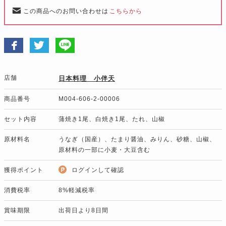
この商品へのお問い合わせは
こちらから
店舗
日本料理 小伴天
商品番号
M004-606-2-00006
セット内容
蒲焼き1尾、白焼き1尾、たれ、山椒
原材料名
うなぎ（国産）、たまり醤油、みりん、砂糖、山椒、
原材料の一部に小麦・大豆含む
獲得ポイント
ログインして確認
消費税率
8%軽減税率
賞味期限
出荷日より8日間