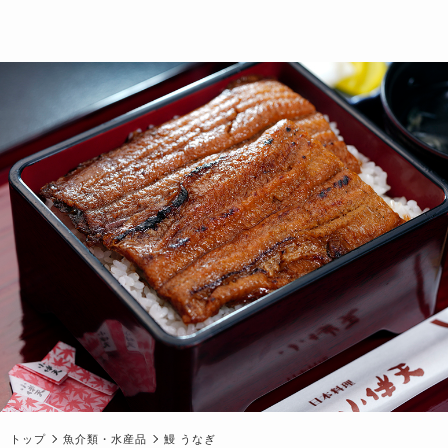
トップ
魚介類・水産品
鰻 うなぎ