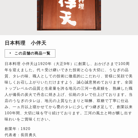
日本料理 小伴天
この店舗の商品一覧
日本料理 小伴天は1920年（大正9年）に創業し、おかげさまで100周
年を迎えました。代々受け継いできた技術と心を大切に、うなぎの品
質、タレの味、職人としての技術に徹底的にこだわり、皆様に笑顔で美
味しくお召し上がりいただけますよう、誠心誠意努めております。全国
トップレベルの品質と生産量を誇る地元の三河一色産鰻を、熟練した職
人が備長の炭火で丹念に焼き上げ、伝統のタレで仕上げております。当
店のうなぎのタレは、地元の上質なたまりと味醂、双糖で丁寧に仕込
み、一ヵ月以上寝かせてから甕のタレに少しずつ継ぎ足して、創業以来
100年間、大切に味を守り続けております。三河の風土と時が醸し出す
味わいをご賞味ください。
創業年：1920
代表者：長田勇久