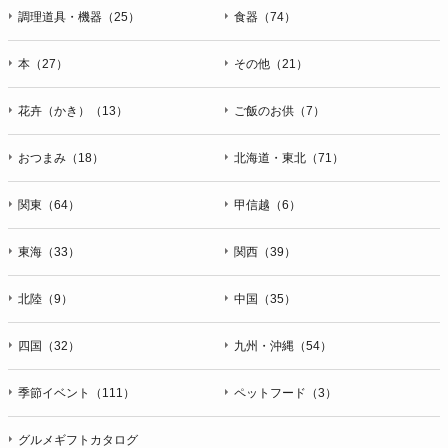
調理道具・機器（25）
食器（74）
本（27）
その他（21）
花卉（かき）（13）
ご飯のお供（7）
おつまみ（18）
北海道・東北（71）
関東（64）
甲信越（6）
東海（33）
関西（39）
北陸（9）
中国（35）
四国（32）
九州・沖縄（54）
季節イベント（111）
ペットフード（3）
グルメギフトカタログ