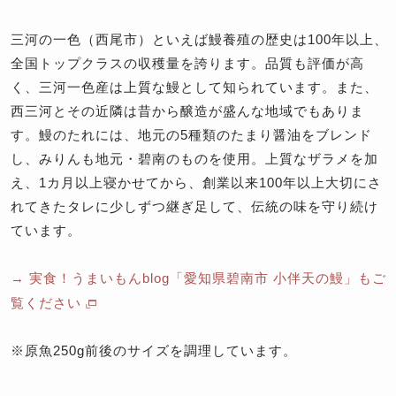
三河の一色（西尾市）といえば鰻養殖の歴史は100年以上、
全国トップクラスの収穫量を誇ります。品質も評価が高
く、三河一色産は上質な鰻として知られています。また、
西三河とその近隣は昔から醸造が盛んな地域でもありま
す。鰻のたれには、地元の5種類のたまり醤油をブレンド
し、みりんも地元・碧南のものを使用。上質なザラメを加
え、1カ月以上寝かせてから、創業以来100年以上大切にさ
れてきたタレに少しずつ継ぎ足して、伝統の味を守り続け
ています。
→ 実食！うまいもんblog「愛知県碧南市 小伴天の鰻」もご
覧ください
※原魚250g前後のサイズを調理しています。