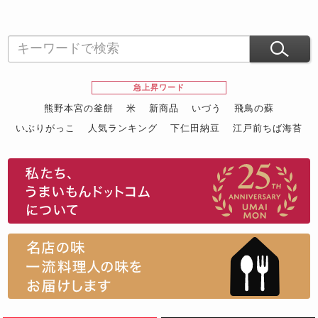
急上昇ワード
熊野本宮の釜餅
米
新商品
いづう
飛鳥の蘇
いぶりがっこ
人気ランキング
下仁田納豆
江戸前ちば海苔
スイーツ
ウニ
田舎庵の鰻
鮪
グルメギフトカタログ
名店の味