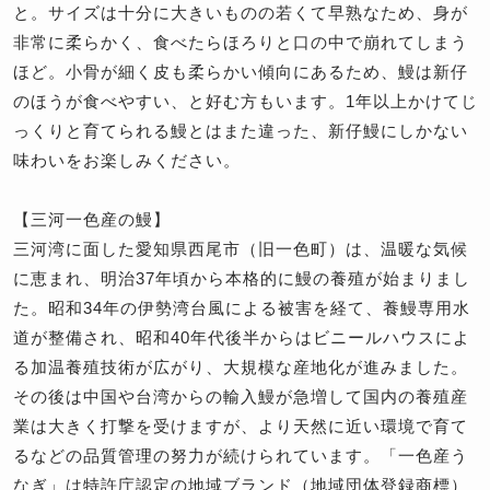
と。サイズは十分に大きいものの若くて早熟なため、身が
非常に柔らかく、食べたらほろりと口の中で崩れてしまう
ほど。小骨が細く皮も柔らかい傾向にあるため、鰻は新仔
のほうが食べやすい、と好む方もいます。1年以上かけてじ
っくりと育てられる鰻とはまた違った、新仔鰻にしかない
味わいをお楽しみください。
【三河一色産の鰻】
三河湾に面した愛知県西尾市（旧一色町）は、温暖な気候
に恵まれ、明治37年頃から本格的に鰻の養殖が始まりまし
た。昭和34年の伊勢湾台風による被害を経て、養鰻専用水
道が整備され、昭和40年代後半からはビニールハウスによ
る加温養殖技術が広がり、大規模な産地化が進みました。
その後は中国や台湾からの輸入鰻が急増して国内の養殖産
業は大きく打撃を受けますが、より天然に近い環境で育て
るなどの品質管理の努力が続けられています。「一色産う
なぎ」は特許庁認定の地域ブランド（地域団体登録商標）