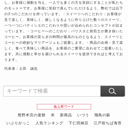
し、お客様に感動を与え、一人でも多くの方を笑顔にすることが私たち
のモットーです。お客様に笑顔で喜んでいただけるよう、弊社では以下
の3つのこだわりを持っています。・スイーツへのこだわり：お客様が
見て楽しく、美味しく、嬉しくなるように作り上げた数々のスイーツ。
一つ一つにパティシエのこだわりや思いが込められたコンセプトが詰ま
っています。・コーヒーへのこだわり：バリスタと焙煎士が磨き抜いた
コーヒー。お客様の安らぎの時間が最高のものとなるよう、スイーツと
コーヒーの絶妙なマリアージュもご提案します。・商品の企画：見て楽
しく、食べて美味しい商品を、お客様のご要望に合わせてご提案いたし
ます。共に感動と幸せを届けられるスイーツを提供できればと考えてお
ります。
代表者：土田 誠也
急上昇ワード
熊野本宮の釜餅
米
新商品
いづう
飛鳥の蘇
いぶりがっこ
人気ランキング
下仁田納豆
江戸前ちば海苔