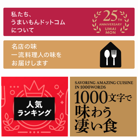
スイーツ
ウニ
田舎庵の鰻
鮪
グルメギフトカタログ
名店の味