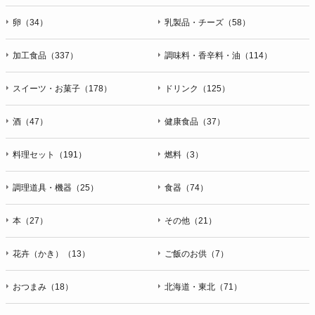
卵（34）
乳製品・チーズ（58）
加工食品（337）
調味料・香辛料・油（114）
スイーツ・お菓子（178）
ドリンク（125）
酒（47）
健康食品（37）
料理セット（191）
燃料（3）
調理道具・機器（25）
食器（74）
本（27）
その他（21）
花卉（かき）（13）
ご飯のお供（7）
おつまみ（18）
北海道・東北（71）