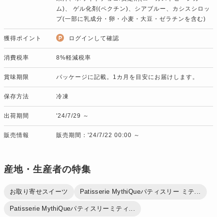
ム)、 ゲル化剤(ペクチン)、シアブルー、カシスシロッ
プ(一部に乳成分・卵・小麦・大豆・ゼラチンを含む)
獲得ポイント
ログインして確認
消費税率
8%軽減税率
賞味期限
パッケージに記載。1カ月を目安にお届けします。
保存方法
冷凍
出荷期間
'24/7/29 ～
販売情報
販売期間：'24/7/22 00:00 ～
産地・生産者の特集
お取り寄せスイーツ
Patisserie MythiQueパティスリー ミテ...
Patisserie MythiQueパティスリーミティ...