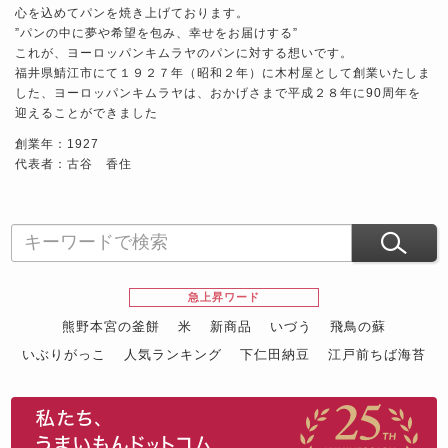
心を込めてパンを焼き上げております。
”パンの中に夢や希望を包み、幸せをお届けする”
これが、ヨーロッパンキムラヤのパンに対する想いです。
福井県鯖江市にて１９２７年（昭和２年）に木村屋として創業いたしま
した、ヨーロッパンキムラヤは、おかげさまで平成２８年に90周年を
迎えることができました
創業年：1927
代表者：古谷 香住
急上昇ワード
熊野本宮の釜餅
米
新商品
いづう
飛鳥の蘇
いぶりがっこ
人気ランキング
下仁田納豆
江戸前ちば海苔
スイーツ
ウニ
田舎庵の鰻
鮪
グルメギフトカタログ
名店の味