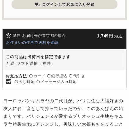
ログインしてお気に入り登録
送料 お届け先が東京都の場合
1,749円
(税込)
お住まいの住所で送料を確認
この商品は出荷日を指定できます
配送 ヤマト運輸（福井）
カード
銀行振込
代引き
お支払方法
〇
〇
〇
のし対応
メッセージ入れ対応
〇
〇
ヨーロッパンキムラヤの二代目が、パリに住む大福好きの
友人にお土産として持っていったのが、このあんぱんの始
まりです。パリジェンヌが愛するブリオッシュ生地をキム
ラヤ特製生地にアレンジし、美味しい大福もちをまるごと