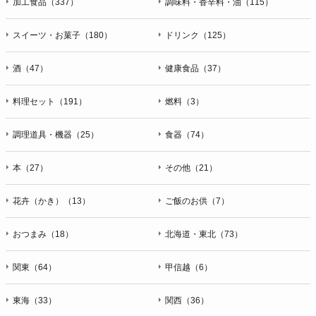
加工食品（337）
調味料・香辛料・油（115）
スイーツ・お菓子（180）
ドリンク（125）
酒（47）
健康食品（37）
料理セット（191）
燃料（3）
調理道具・機器（25）
食器（74）
本（27）
その他（21）
花卉（かき）（13）
ご飯のお供（7）
おつまみ（18）
北海道・東北（73）
関東（64）
甲信越（6）
東海（33）
関西（36）