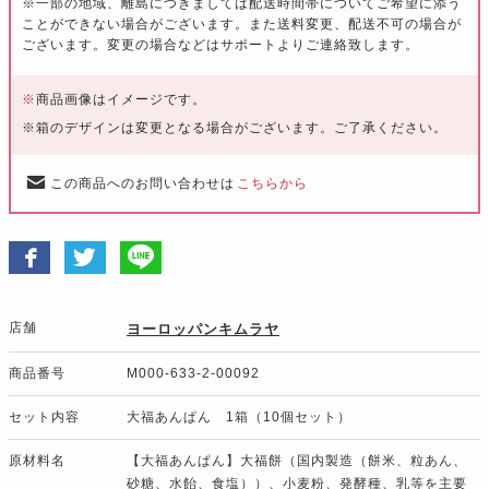
※一部の地域、離島につきましては配送時間帯についてご希望に添う
ことができない場合がございます。また送料変更、配送不可の場合が
ございます。変更の場合などはサポートよりご連絡致します。
※
商品画像はイメージです。
※箱のデザインは変更となる場合がございます。ご了承ください。
この商品へのお問い合わせは
こちらから
店舗
ヨーロッパンキムラヤ
商品番号
M000-633-2-00092
セット内容
大福あんぱん 1箱（10個セット）
原材料名
【大福あんぱん】大福餅（国内製造（餅米、粒あん、
砂糖、水飴、食塩））、小麦粉、発酵種、乳等を主要