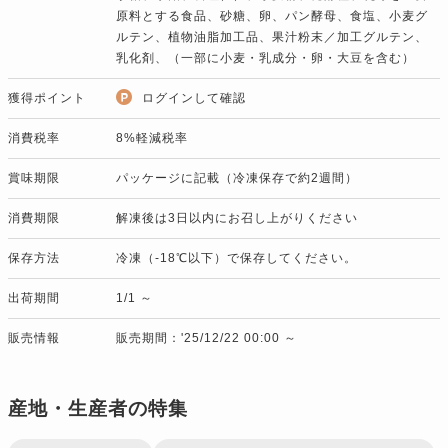
原料とする食品、砂糖、卵、パン酵母、食塩、小麦グ
ルテン、植物油脂加工品、果汁粉末／加工グルテン、
乳化剤、（一部に小麦・乳成分・卵・大豆を含む）
獲得ポイント
ログインして確認
消費税率
8%軽減税率
賞味期限
パッケージに記載（冷凍保存で約2週間）
消費期限
解凍後は3日以内にお召し上がりください
保存方法
冷凍（-18℃以下）で保存してください。
出荷期間
1/1 ～
販売情報
販売期間：'25/12/22 00:00 ～
産地・生産者の特集