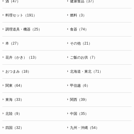
酒（47）
健康食品（37）
料理セット（191）
燃料（3）
調理道具・機器（25）
食器（74）
本（27）
その他（21）
花卉（かき）（13）
ご飯のお供（7）
おつまみ（18）
北海道・東北（71）
関東（64）
甲信越（6）
東海（33）
関西（39）
北陸（9）
中国（35）
四国（32）
九州・沖縄（54）