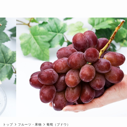
トップ
フルーツ・果物
葡萄（ブドウ）