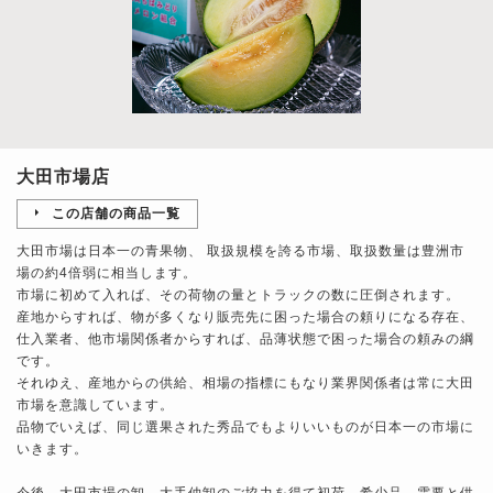
大田市場店
この店舗の商品一覧
大田市場は日本一の青果物、 取扱規模を誇る市場、取扱数量は豊洲市
場の約4倍弱に相当します。
市場に初めて入れば、その荷物の量とトラックの数に圧倒されます。
産地からすれば、物が多くなり販売先に困った場合の頼りになる存在、
仕入業者、他市場関係者からすれば、品薄状態で困った場合の頼みの綱
です。
それゆえ、産地からの供給、相場の指標にもなり業界関係者は常に大田
市場を意識しています。
品物でいえば、同じ選果された秀品でもよりいいものが日本一の市場に
いきます。
今後、大田市場の卸、大手仲卸のご協力を得て初荷、希少品、需要と供