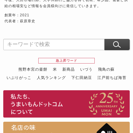
給の相場安など情報を会員様向けに発信していきます。
創業年：2021
代表者：萩原章史
急上昇ワード
熊野本宮の釜餅
米
新商品
いづう
飛鳥の蘇
いぶりがっこ
人気ランキング
下仁田納豆
江戸前ちば海苔
スイーツ
ウニ
田舎庵の鰻
鮪
グルメギフトカタログ
名店の味