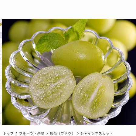
トップ
フルーツ・果物
葡萄（ブドウ）
シャインマスカット