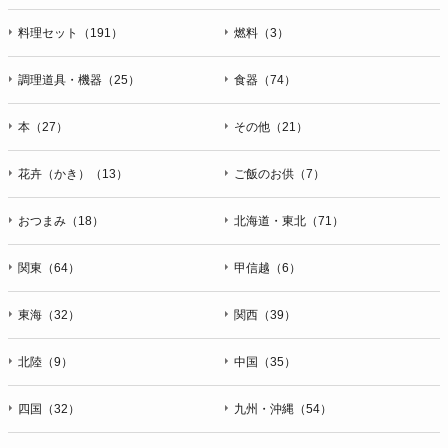
料理セット（191）
燃料（3）
調理道具・機器（25）
食器（74）
本（27）
その他（21）
花卉（かき）（13）
ご飯のお供（7）
おつまみ（18）
北海道・東北（71）
関東（64）
甲信越（6）
東海（32）
関西（39）
北陸（9）
中国（35）
四国（32）
九州・沖縄（54）