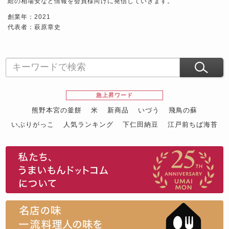
給の相場安など情報を会員様向けに発信していきます。
創業年：2021
代表者：萩原章史
急上昇ワード
熊野本宮の釜餅
米
新商品
いづう
飛鳥の蘇
いぶりがっこ
人気ランキング
下仁田納豆
江戸前ちば海苔
スイーツ
ウニ
田舎庵の鰻
鮪
グルメギフトカタログ
名店の味