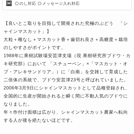
のし対応
メッセージ入れ対応
〇
〇
【良いとこ取りを目指して開発された究極のぶどう 「シ
ャインマスカット」】
大粒＋種なし＋マスカット香＋歯切れ良さ＋高糖度＋栽培
のしやすさがポイントです。
1988年に果樹試験場安芸津支場（現 果樹研究所ブドウ・カ
キ研究部）において 「スチューベン」×「マスカット・オ
ブ・アレキサンドリア」）に「白南」を交雑して育成した
二倍体の系統で、ブドウ安芸津23号と呼ばれていました。
2006年3月9日にシャインマスカットとして品種登録され、
全国的に生産が開始されると瞬く間に不動人気のブドウに
なりました。
年々作付け面積は広がり、シャインマスカット農家へ転向
する人が後を絶たないほどです。