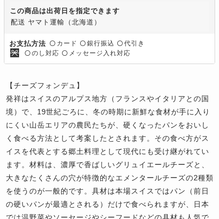
この商品は出荷日を指定できます
配送 ヤマト運輸（北海道）
カード
銀行振込
代引き
お支払方法
〇
〇
〇
のし対応
メッセージ入れ対応
〇
〇
【チーズフォンデュ】
発祥はスイスのアルプス地方（フランスやイタリアとの国
境）で、19世紀ごろに、冬の時期に新鮮な食材が手に入り
にくい山岳エリアの農民たちが、硬くなったパンをおいし
く食べる方法として考案したとされます。その食べ方がス
イスを代表とする郷土料理として現代にも受け継がれてい
ます。材料は、濃厚で香ばしいグリュイエールチーズと、
大きなたくさんの穴が特徴的なエメンタールチーズの2種類
を使うのが一般的です。具材は本場スイスではパン（前日
の硬いパンが最適とされる）だけで食べられますが、日本
では温野菜やソーセージやシーフードなどの具材も人気で