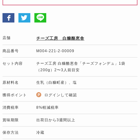
店舗
チーズ工房 白糠酪恵舎
商品番号
M004-221-2-00009
セット内容
チーズ工房 白糠酪恵舎「チーズフォンデュ」1袋
（200g）2〜3人前目安
原材料名
生乳（白糠町産）、塩
獲得ポイント
ログインして確認
消費税率
8%軽減税率
賞味期限
出荷日から3週間以上
保存方法
冷蔵