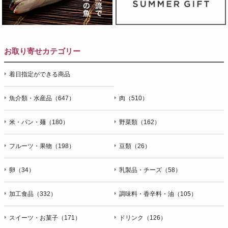
お取り寄せカテゴリー
着日指定ができる商品
魚介類・水産品（647）
肉（510）
米・パン・麺（180）
野菜類（162）
フルーツ・果物（198）
豆類（26）
卵（34）
乳製品・チーズ（58）
加工食品（332）
調味料・香辛料・油（105）
スイーツ・お菓子（171）
ドリンク（126）