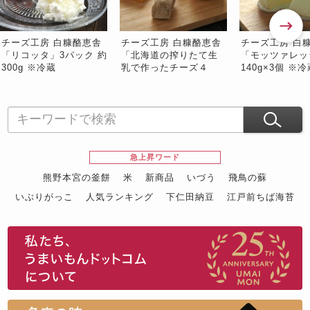
チーズ工房 白糠酪恵舎
チーズ工房 白糠酪恵舎
チーズ工房 白
「リコッタ」3パック 約
「北海道の搾りたて生
「モッツァレッ
300g ※冷蔵
乳で作ったチーズ４
140g×3個 ※冷
種」※冷蔵
急上昇ワード
熊野本宮の釜餅
米
新商品
いづう
飛鳥の蘇
いぶりがっこ
人気ランキング
下仁田納豆
江戸前ちば海苔
スイーツ
ウニ
田舎庵の鰻
鮪
グルメギフトカタログ
名店の味