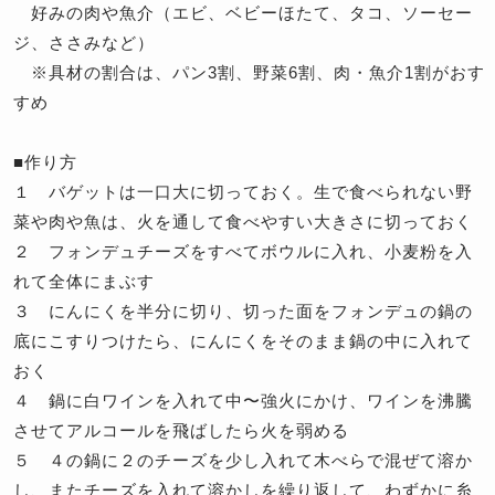
好みの肉や魚介（エビ、ベビーほたて、タコ、ソーセー
ジ、ささみなど）
※具材の割合は、パン3割、野菜6割、肉・魚介1割がおす
すめ
■作り方
１ バゲットは一口大に切っておく。生で食べられない野
菜や肉や魚は、火を通して食べやすい大きさに切っておく
２ フォンデュチーズをすべてボウルに入れ、小麦粉を入
れて全体にまぶす
３ にんにくを半分に切り、切った面をフォンデュの鍋の
底にこすりつけたら、にんにくをそのまま鍋の中に入れて
おく
４ 鍋に白ワインを入れて中〜強火にかけ、ワインを沸騰
させてアルコールを飛ばしたら火を弱める
５ ４の鍋に２のチーズを少し入れて木べらで混ぜて溶か
し、またチーズを入れて溶かしを繰り返して、わずかに糸