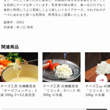
を目的にチーズを作っています。乳本来の味が残り、食べるだけでなく
食材と料理してより美味しくより楽しいイタリアチーズ。それぞれのチ
ーズにあわせた様々な利用法、料理法もご提案いたします。
創業年：2001
代表者：井ノ口 和良
関連商品
チーズ工房 白糠酪恵舎
チーズ工房 白糠酪恵舎
チーズ工房 白
「チーズフォンデュ」1
「リコッタ」3パック 約
「リコッタ」1
袋 200g 2〜3人前目安
300g ※冷蔵
100g ※冷蔵
※冷蔵