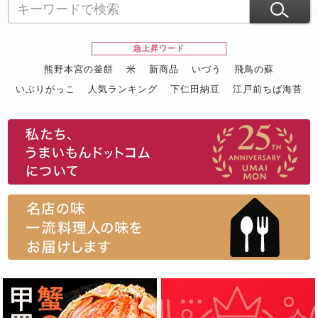
急上昇ワード
熊野本宮の釜餅
米
新商品
いづう
飛鳥の蘇
いぶりがっこ
人気ランキング
下仁田納豆
江戸前ちば海苔
スイーツ
ウニ
田舎庵の鰻
鮪
グルメギフトカタログ
名店の味