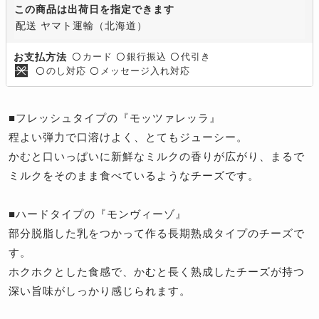
この商品は出荷日を指定できます
配送 ヤマト運輸（北海道）
カード
銀行振込
代引き
お支払方法
〇
〇
〇
のし対応
メッセージ入れ対応
〇
〇
■フレッシュタイプの『モッツァレッラ』
程よい弾力で口溶けよく、とてもジューシー。
かむと口いっぱいに新鮮なミルクの香りが広がり、まるで
ミルクをそのまま食べているようなチーズです。
■ハードタイプの『モンヴィーゾ』
部分脱脂した乳をつかって作る長期熟成タイプのチーズで
す。
ホクホクとした食感で、かむと長く熟成したチーズが持つ
深い旨味がしっかり感じられます。