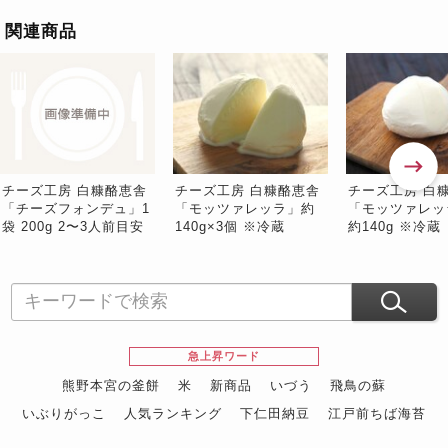
関連商品
チーズ工房 白糠酪恵舎
チーズ工房 白糠酪恵舎
チーズ工房 白
「チーズフォンデュ」1
「モッツァレッラ」約
「モッツァレッ
袋 200g 2〜3人前目安
140g×3個 ※冷蔵
約140g ※冷蔵
※冷蔵
急上昇ワード
熊野本宮の釜餅
米
新商品
いづう
飛鳥の蘇
いぶりがっこ
人気ランキング
下仁田納豆
江戸前ちば海苔
スイーツ
ウニ
田舎庵の鰻
鮪
グルメギフトカタログ