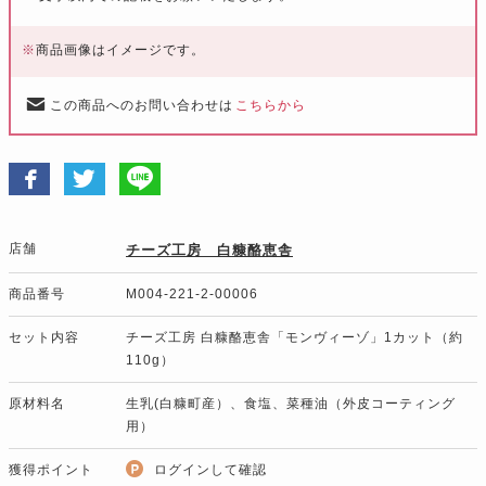
※
商品画像はイメージです。
この商品へのお問い合わせは
こちらから
店舗
チーズ工房 白糠酪恵舎
商品番号
M004-221-2-00006
セット内容
チーズ工房 白糠酪恵舎「モンヴィーゾ」1カット（約
110g）
原材料名
生乳(白糠町産）、食塩、菜種油（外皮コーティング
用）
獲得ポイント
ログインして確認