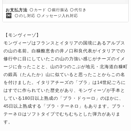
カード
銀行振込
代引き
お支払方法
〇
〇
〇
のし対応
メッセージ入れ対応
〇
〇
【モンヴィーゾ】
モンヴィーゾはフランスとイタリアの国境にあるアルプス
の山の名前。白糠酪恵舎の井ノ口和良代表がイタリアでの
修行中に目にしていたこの山の力強い感じがチーズのイメ
ージに合ったことと、山の3つのこぶが地元・北海道白糠町
の鍛高（たんたか）山に似ていると思ったことからこの名
を付けました。イタリアチーズの「ブラ」は14世紀ごろに
はすでに作られていた歴史があり、モンヴィーゾが手本と
している180日以上熟成の「ブラ・ドゥーロ」のほかに、
45日以上熟成する「ブラ・テーネロ」もあります。ブラ・
テーネロはソフトタイプでむちむちとした弾力がありま
す。