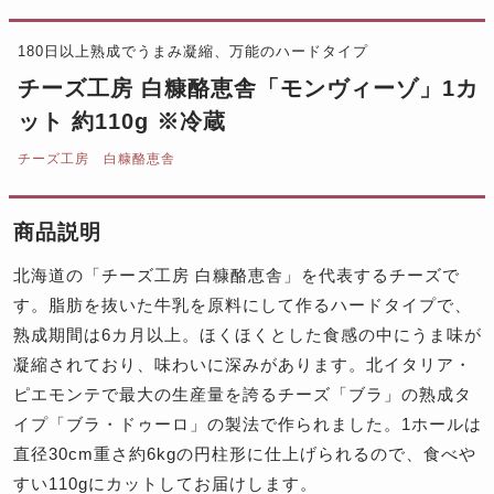
180日以上熟成でうまみ凝縮、万能のハードタイプ
チーズ工房 白糠酪恵舎「モンヴィーゾ」1カ
ット 約110g ※冷蔵
チーズ工房 白糠酪恵舎
商品説明
北海道の「チーズ工房 白糠酪恵舎」を代表するチーズで
す。脂肪を抜いた牛乳を原料にして作るハードタイプで、
熟成期間は6カ月以上。ほくほくとした食感の中にうま味が
凝縮されており、味わいに深みがあります。北イタリア・
ピエモンテで最大の生産量を誇るチーズ「ブラ」の熟成タ
イプ「ブラ・ドゥーロ」の製法で作られました。1ホールは
直径30cm重さ約6kgの円柱形に仕上げられるので、食べや
すい110gにカットしてお届けします。