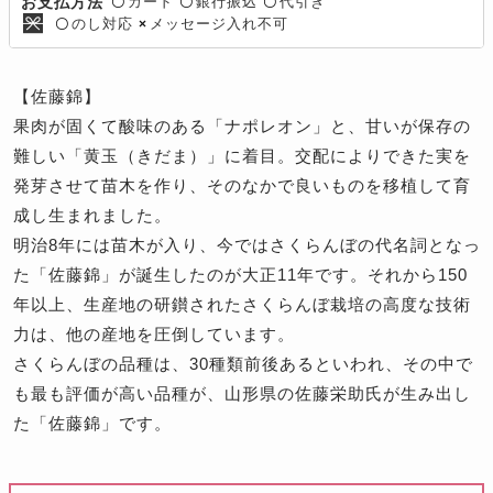
カード
銀行振込
代引き
お支払方法
〇
〇
〇
のし対応
メッセージ入れ不可
〇
×
【佐藤錦】
果肉が固くて酸味のある「ナポレオン」と、甘いが保存の
難しい「黄玉（きだま）」に着目。交配によりできた実を
発芽させて苗木を作り、そのなかで良いものを移植して育
成し生まれました。
明治8年には苗木が入り、今ではさくらんぼの代名詞となっ
た「佐藤錦」が誕生したのが大正11年です。それから150
年以上、生産地の研鑚されたさくらんぼ栽培の高度な技術
力は、他の産地を圧倒しています。
さくらんぼの品種は、30種類前後あるといわれ、その中で
も最も評価が高い品種が、山形県の佐藤栄助氏が生み出し
た「佐藤錦」です。