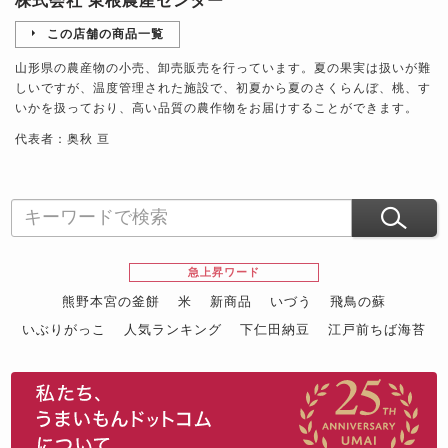
株式会社 東根農産センター
この店舗の商品一覧
山形県の農産物の小売、卸売販売を行っています。夏の果実は扱いが難
しいですが、温度管理された施設で、初夏から夏のさくらんぼ、桃、す
いかを扱っており、高い品質の農作物をお届けすることができます。
代表者：奥秋 亘
急上昇ワード
熊野本宮の釜餅
米
新商品
いづう
飛鳥の蘇
いぶりがっこ
人気ランキング
下仁田納豆
江戸前ちば海苔
スイーツ
ウニ
田舎庵の鰻
鮪
グルメギフトカタログ
名店の味