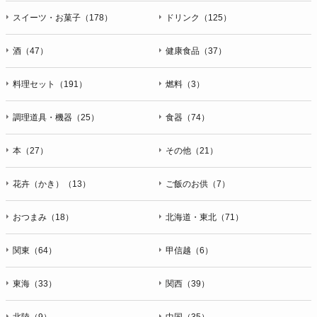
スイーツ・お菓子（178）
ドリンク（125）
酒（47）
健康食品（37）
料理セット（191）
燃料（3）
調理道具・機器（25）
食器（74）
本（27）
その他（21）
花卉（かき）（13）
ご飯のお供（7）
おつまみ（18）
北海道・東北（71）
関東（64）
甲信越（6）
東海（33）
関西（39）
北陸（9）
中国（35）