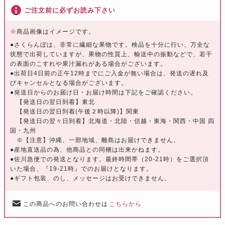
ご注文前に必ずお読み下さい
※
商品画像はイメージです。
●さくらんぼは、非常に繊細な果物です。検品を十分に行い、万全な
状態で出荷していますが、果物の性質上、輸送中の振動などで、若干
の表面のこすれや果汁漏れがある場合がございます。
●出荷日4日前の正午12時までにご入金が無い場合は、発送の遅れ及
びキャンセルとなる場合がございます。
●発送日からのお届け日・お届け時間は下記をご確認ください。
【発送日の翌日到着】東北
【発送日の翌日到着(午後２時以降)】関東
【発送日の翌々日到着】北海道・北陸・信越・東海・関西・中国 四
国・九州
※【注意】沖縄、一部地域、離島はお届けできません。
●産地直送品の為、他商品との同梱は出来かねます。
●佐川急便での発送となります。最終時間帯（20-21時）をご選択頂
いた場合、『19-21時』でのお届けとなります。
●ギフト包装、のし、メッセージはお受けできません。
この商品へのお問い合わせは
こちらから