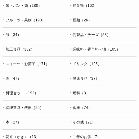
米・パン・麺（180）
野菜類（162）
フルーツ・果物（198）
豆類（26）
卵（34）
乳製品・チーズ（58）
加工食品（332）
調味料・香辛料・油（105）
スイーツ・お菓子（171）
ドリンク（126）
酒（47）
健康食品（37）
料理セット（192）
燃料（3）
調理道具・機器（25）
食器（74）
本（27）
その他（21）
花卉（かき）（13）
ご飯のお供（7）