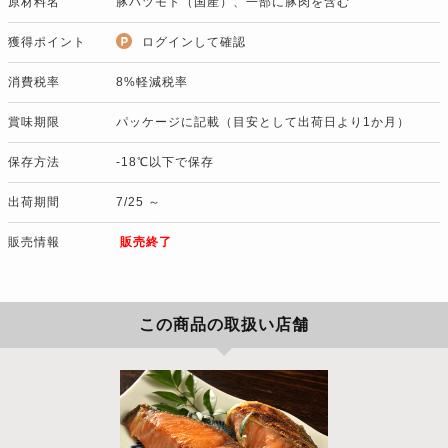
原材料名
豚ハツモト（国産）、一部に豚肉を含む
獲得ポイント
ログインして確認
消費税率
8%軽減税率
賞味期限
パッケージに記載（目安として出荷日より1か月）
保存方法
-18℃以下で保存
出荷期間
7/25 ～
販売情報
販売終了
この商品の取扱い店舗