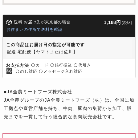
送料 お届け先が東京都の場合
1,188円
(税込)
お住まいの住所で送料を確認
この商品はお届け日の指定が可能です
配送 宅配便【ヤマトまたは佐川】
カード
銀行振込
代引き
お支払方法
〇
〇
〇
のし対応
メッセージ入れ対応
〇
〇
■JA全農ミートフーズ株式会社
JA全農グループのJA全農ミートフーズ（株）は、全国に加
工拠点や直営店舗を持ち、牛肉、豚肉の集荷から加工、販
売までを一貫して行う総合的な食肉販売会社です。