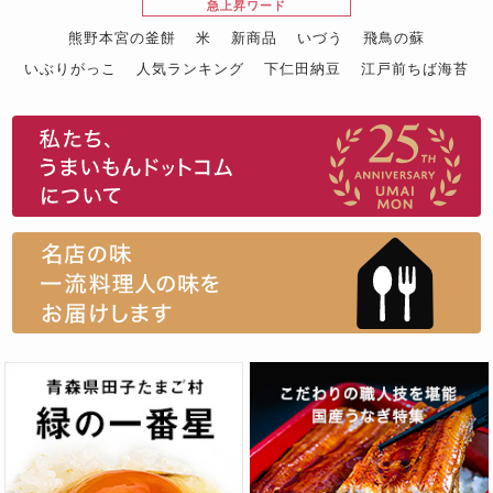
急上昇ワード
熊野本宮の釜餅
米
新商品
いづう
飛鳥の蘇
いぶりがっこ
人気ランキング
下仁田納豆
江戸前ちば海苔
スイーツ
ウニ
田舎庵の鰻
鮪
グルメギフトカタログ
名店の味