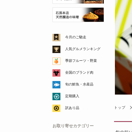
今月のご馳走
人気グルメランキング
季節フルーツ・野菜
全国のブランド肉
旬の鮮魚・水産品
定期購入
トップ
訳あり品
お取り寄せカテゴリー
旬の短