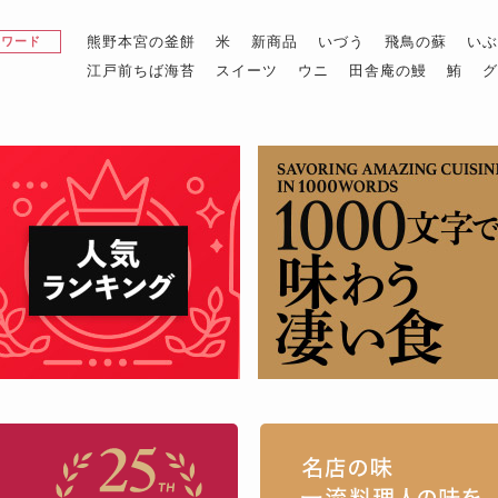
熊野本宮の釜餅
米
新商品
いづう
飛鳥の蘇
い
昇ワード
江戸前ちば海苔
スイーツ
ウニ
田舎庵の鰻
鮪
お取り寄せグルメ・ギフト通販「うまい