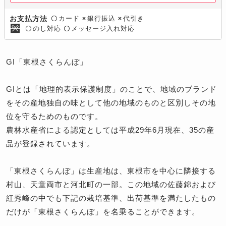
カード
銀行振込
代引き
お支払方法
〇
×
×
のし対応
メッセージ入れ対応
〇
〇
GI「東根さくらんぼ」
GIとは「地理的表示保護制度」のことで、地域のブランド
をその産地独自の味として他の地域のものと区別しその地
位を守るためのものです。
農林水産省による認定としては平成29年6月現在、35の産
品が登録されています。
「東根さくらんぼ」は生産地は、東根市を中心に隣接する
村山、天童両市と河北町の一部。この地域の佐藤錦および
紅秀峰の中でも下記の栽培基準、出荷基準を満たしたもの
だけが「東根さくらんぼ」を名乗ることができます。