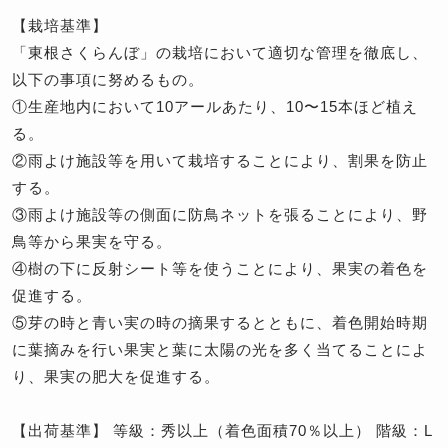
【栽培基準】
「東根さくらんぼ」の栽培において適切な管理を徹底し、
以下の事項に努めるもの。
①生産地内において10アールあたり、10〜15本ほど植え
る。
②雨よけ施設等を用いて栽培することにより、割果を防止
する。
③雨よけ施設等の側面に防鳥ネットを張ることにより、野
鳥等から果実を守る。
④樹の下に反射シート等を使うことにより、果実の着色を
促進する。
⑤芽の時と青い実の時の摘果するとともに、着色開始時期
に葉摘みを行い果実と葉に太陽の光を多く当てることによ
り、果実の肥大を促進する。
【出荷基準】 等級：秀以上（着色面積70％以上） 階級：L