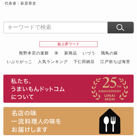
代表者：萩原章史
急上昇ワード
熊野本宮の釜餅
米
新商品
いづう
飛鳥の蘇
いぶりがっこ
人気ランキング
下仁田納豆
江戸前ちば海苔
スイーツ
ウニ
田舎庵の鰻
鮪
グルメギフトカタログ
名店の味