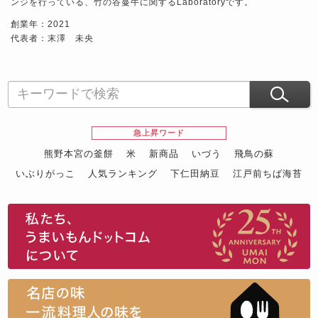
ンジを行っている、竹の谷蔓牛に関するLaboratoryです。
創業年：2021
代表者：末澤 未央
急上昇ワード
熊野本宮の釜餅
米
新商品
いづう
飛鳥の蘇
いぶりがっこ
人気ランキング
下仁田納豆
江戸前ちば海苔
スイーツ
ウニ
田舎庵の鰻
鮪
グルメギフトカタログ
名店の味