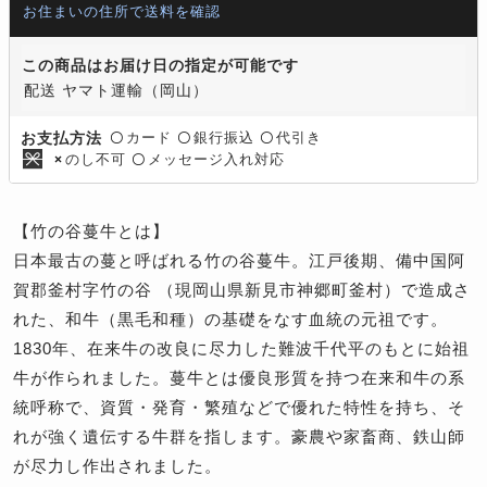
お住まいの住所で送料を確認
この商品はお届け日の指定が可能です
配送 ヤマト運輸（岡山）
カード
銀行振込
代引き
お支払方法
〇
〇
〇
のし不可
メッセージ入れ対応
×
〇
【竹の谷蔓牛とは】
日本最古の蔓と呼ばれる竹の谷蔓牛。江戸後期、備中国阿
賀郡釜村字竹の谷 （現岡山県新見市神郷町釜村）で造成さ
れた、和牛（黒毛和種）の基礎をなす血統の元祖です。
1830年、在来牛の改良に尽力した難波千代平のもとに始祖
牛が作られました。蔓牛とは優良形質を持つ在来和牛の系
統呼称で、資質・発育・繁殖などで優れた特性を持ち、そ
れが強く遺伝する牛群を指します。豪農や家畜商、鉄山師
が尽力し作出されました。