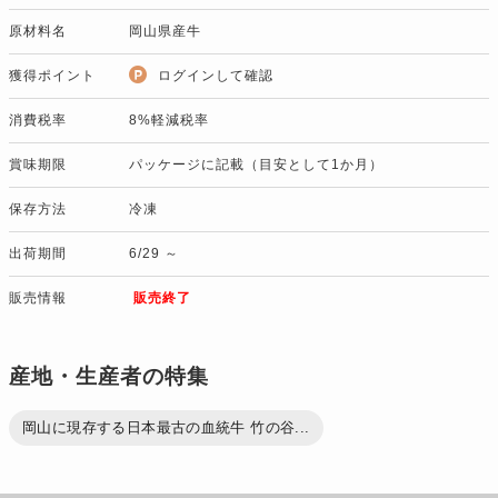
原材料名
岡山県産牛
獲得ポイント
ログインして確認
消費税率
8%軽減税率
賞味期限
パッケージに記載（目安として1か月）
保存方法
冷凍
出荷期間
6/29 ～
販売情報
販売終了
産地・生産者の特集
岡山に現存する日本最古の血統牛 竹の谷...