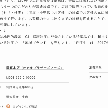
柔らかく、口の中で広がる豊かな風味は、等級には表れない洗練
もう一つのこだわりが流通経路です。店頭で販売されている肉の多
（セリ・検査）⇒問屋⇒小売店⇒お客様」の経路でお客様の元に
自社で行います。お客様の手元に届くまでの経費を抑えることで
可能にしています。
品とは
は地理的表示（GI）保護制度に登録されている特産品です。風土
いる制度で、「地域ブランド」を守ります。「近江牛」は、2017年
消費期限
岡喜本店（オカキブラザーズフーズ）
保存方法
M003-666-2-00002
容
霜降り近江牛600ｇ
滋賀県産 牛肉
ント
ログインして確認