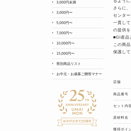
るように
3,000円未満
さらに、
3,000円〜
センター
一貫して
5,000円〜
の提供を
7,000円〜
■GI産
10,000円〜
この商品
保護して
15,000円〜
県別商品リスト
お中元・お歳暮ご贈答マナー
店舗
商品番号
セット内
原材料名
獲得ポイ