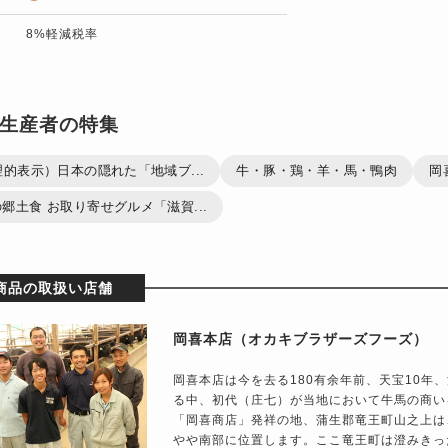
8%軽減税率
生産者の特集
理的表示）日本の隠れた「地域ブ...
牛・豚・鶏・羊・馬・鴨肉
岡
郷土食 お取り寄せグルメ「滋賀...
商品の取扱い店舗
岡喜本店（オカキブラザーズフーズ）
岡喜本店は今を去る180有余年前、天宝10年
る中、初代（庄七）が当地において牛馬の商い
「岡喜商店」発祥の地、蒲生郡竜王町山之上は
やや南部に位置します。ここ竜王町は澄みきっ