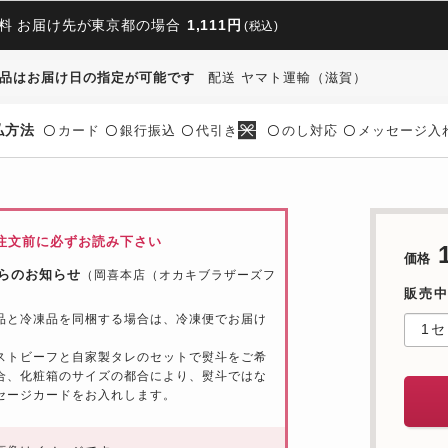
料 お届け先が東京都の場合
1,111円
(税込)
品はお届け日の指定が可能です
配送 ヤマト運輸（滋賀）
払方法
カード
銀行振込
代引き
のし対応
メッセージ入
〇
〇
〇
〇
〇
注文前に必ずお読み下さい
価格
らのお知らせ
（岡喜本店（オカキブラザーズフ
）
販売
品と冷凍品を同梱する場合は、冷凍便でお届け
。
ストビーフと自家製タレのセットで熨斗をご希
合、化粧箱のサイズの都合により、熨斗ではな
セージカードをお入れします。