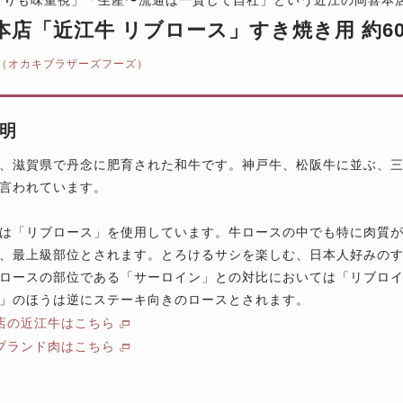
本店「近江牛 リブロース」すき焼き用 約60
（オカキブラザーズフーズ）
明
、滋賀県で丹念に肥育された和牛です。神戸牛、松阪牛に並ぶ、
言われています。
は「リブロース」を使用しています。牛ロースの中でも特に肉質
、最上級部位とされます。とろけるサシを楽しむ、日本人好みの
ロースの部位である「サーロイン」との対比においては「リブロ
」のほうは逆にステーキ向きのロースとされます。
店の近江牛はこちら
ブランド肉はこちら