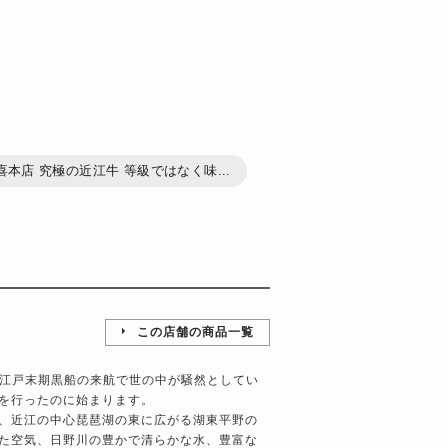
喜本店 究極の近江牛 等級ではなく味...
この店舗の商品一覧
、江戸末期黒船の来航で世の中が騒然としてい
を行ったのに始まります。
、近江の中心琵琶湖の東に広がる湖東平野の
た空気、日野川の豊かで清らかな水、豊富な