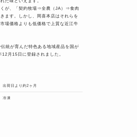
された味といえます。
くが、「契約牧場⇒全農（JA）⇒食肉
届きます。しかし、岡喜本店はそれらを
、市場価格よりも低価格で上質な近江牛
や伝統が育んだ特色ある地域産品を国が
12月15日に登録されました。
出荷日より約2ヶ月
冷凍