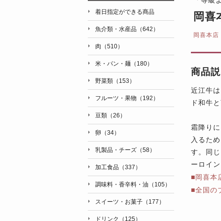
着日指定ができる商品
岡喜
魚介類・水産品（642）
岡喜本店
肉（510）
米・パン・麺（180）
商品説
野菜類（153）
近江牛は
フルーツ・果物（192）
ド和牛と
豆類（26）
霜降りに
卵（34）
入るため
乳製品・チーズ（58）
す。同じ
ーロイン
加工食品（337）
■岡喜本
調味料・香辛料・油（105）
■全国の
スイーツ・お菓子（177）
ドリンク（125）