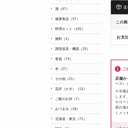
送
酒（47）
健康食品（37）
この商
料理セット（191）
お支
燃料（3）
調理道具・機器（25）
食器（74）
ご
本（27）
店舗か
その他（21）
ーズ）
花卉（かき）（13）
※冷蔵
します
ご飯のお供（7）
※ロー
望の場
おつまみ（18）
くメッ
北海道・東北（71）