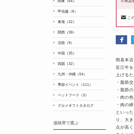
※
商品
関東（64）
甲信越（6）
こ
東海（32）
関西（39）
北陸（9）
中国（35）
岡喜本店
四国（32）
近江牛を
九州・沖縄（54）
上げるた
・脂肪交
季節イベント（111）
・脂肪の
ペットフード（3）
・肉の色
・肉の締
グルメギフトカタログ
といった
り、大き
価格帯で選ぶ
点が高く