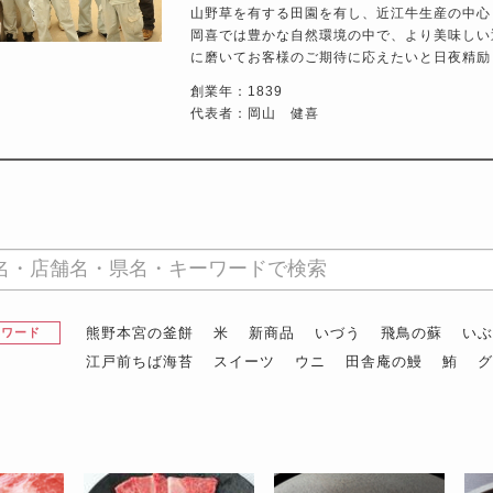
山野草を有する田園を有し、近江牛生産の中心
岡喜では豊かな自然環境の中で、より美味しい
に磨いてお客様のご期待に応えたいと日夜精励
創業年：1839
代表者：岡山 健喜
熊野本宮の釜餅
米
新商品
いづう
飛鳥の蘇
い
昇ワード
江戸前ちば海苔
スイーツ
ウニ
田舎庵の鰻
鮪