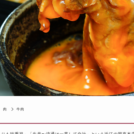
肉
牛肉
よりも味重視」「生産〜流通は一貫して自社」という近江の岡喜本