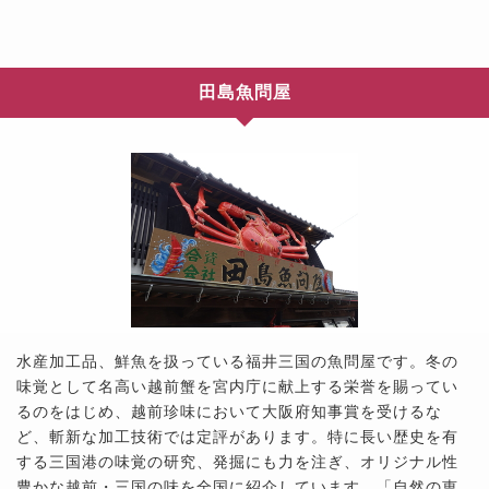
田島魚問屋
水産加工品、鮮魚を扱っている福井三国の魚問屋です。冬の
味覚として名高い越前蟹を宮内庁に献上する栄誉を賜ってい
るのをはじめ、越前珍味において大阪府知事賞を受けるな
ど、斬新な加工技術では定評があります。特に長い歴史を有
する三国港の味覚の研究、発掘にも力を注ぎ、オリジナル性
豊かな越前・三国の味を全国に紹介しています。「自然の恵