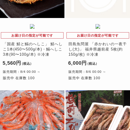
お届け日の指定が可能です
お届け日の指定が可能です
「国産 鯖と鰯のへしこ」 鯖へし
田島魚問屋 「赤かれいの一夜干
こ1本(450〜500g/本)・鰯へしこ
し(大)」 福井県越前産 5枚(約
3本(90〜100g/本) ※冷凍
150g/枚) ※冷凍
5,560円
6,000円
（税込）
（税込）
販売期間：8/4 00:00 ～
販売期間：8/6 00:00 ～
販売中 在庫数 100
販売中 在庫数 100