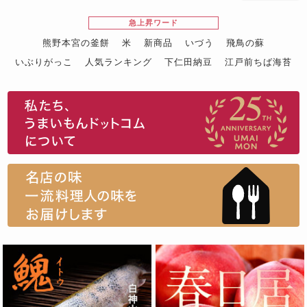
急上昇ワード
熊野本宮の釜餅
米
新商品
いづう
飛鳥の蘇
いぶりがっこ
人気ランキング
下仁田納豆
江戸前ちば海苔
スイーツ
ウニ
田舎庵の鰻
鮪
グルメギフトカタログ
名店の味