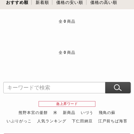
おすすめ順
新着順
価格の安い順
価格の高い順
全
0
商品
全
0
商品
急上昇ワード
熊野本宮の釜餅
米
新商品
いづう
飛鳥の蘇
いぶりがっこ
人気ランキング
下仁田納豆
江戸前ちば海苔
スイーツ
ウニ
田舎庵の鰻
鮪
グルメギフトカタログ