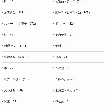
卵（34）
乳製品・チーズ（58）
加工食品（333）
調味料・香辛料・油（105）
スイーツ・お菓子（172）
ドリンク（124）
酒（47）
健康食品（37）
料理セット（191）
燃料（3）
調理道具・機器（25）
食器（74）
本（27）
その他（21）
花卉（かき）（13）
ご飯のお供（7）
おつまみ（18）
北海道・東北（71）
関東（64）
甲信越（6）