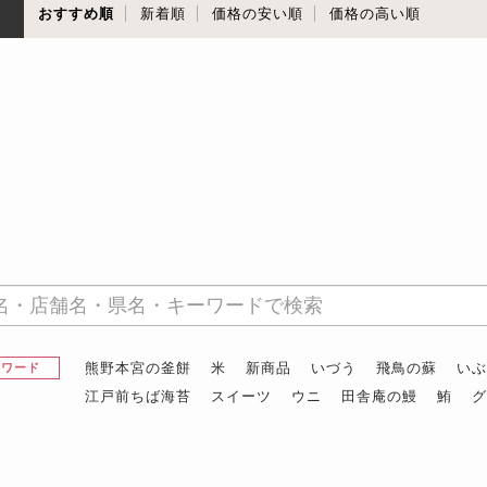
順
おすすめ順
新着順
価格の安い順
価格の高い順
熊野本宮の釜餅
米
新商品
いづう
飛鳥の蘇
い
昇ワード
江戸前ちば海苔
スイーツ
ウニ
田舎庵の鰻
鮪