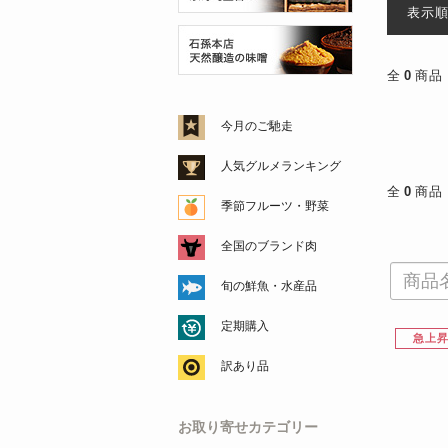
表示
全
0
商品
今月のご馳走
人気グルメランキング
全
0
商品
季節フルーツ・野菜
全国のブランド肉
旬の鮮魚・水産品
定期購入
急上
訳あり品
お取り寄せカテゴリー