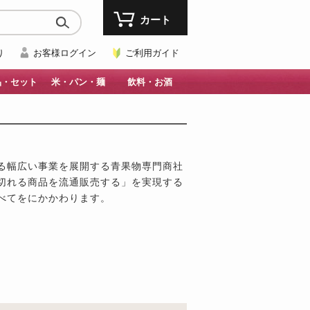
カート
り
お客様ログイン
ご利用ガイド
品・セット
米・パン・麺
飲料・お酒
る幅広い事業を展開する青果物専門商社
切れる商品を流通販売する」を実現する
べてをにかかわります。