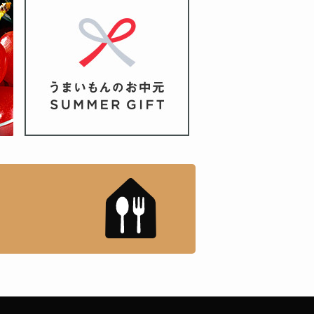
もんドットコム」について
「名店の味」TVメディアで