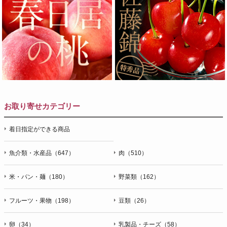
お取り寄せカテゴリー
着日指定ができる商品
魚介類・水産品（647）
肉（510）
米・パン・麺（180）
野菜類（162）
フルーツ・果物（198）
豆類（26）
卵（34）
乳製品・チーズ（58）