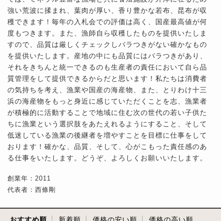
強い荒波に揉まれ、葉肉が厚い、香り豊かな若布、昆布が収
穫できます！毎年の入札会での評価は高く、国産最高値が何
度もつきます。また、漁師自ら収穫したものを提供いたしま
すので、品質は厳しくチェックしバラつきがない確かなもの
を提供いたします。産地の中にも品質にはバラつきがあり、
それをきちんと統一できるのも生産者の責任において自ら品
質管理をして提供できるからだと思います！私たちは消費者
の気持ちを考え、漁業や国産の海産物、また、とりわけ十三
浜の海産物をもっと身近に感じていただくことを志、漁業者
が積極的に活動することで地域に住む次の世代の若い子供た
ちに漁業という選択肢をあたえれるようにすること、そして
低迷している漁業の後継者を増やすことを目標に仕事をして
おります！確かな、品質、そして、心がこもった責任感のあ
る仕事をいたします。どうぞ、よろしくお願いいたします。
創業年：2011
代表者：西條剛
おすすめ順
新着順
価格の安い順
価格の高い順