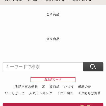
全
0
商品
全
0
商品
急上昇ワード
熊野本宮の釜餅
米
新商品
いづう
飛鳥の蘇
いぶりがっこ
人気ランキング
下仁田納豆
江戸前ちば海苔
スイーツ
ウニ
田舎庵の鰻
鮪
グルメギフトカタログ