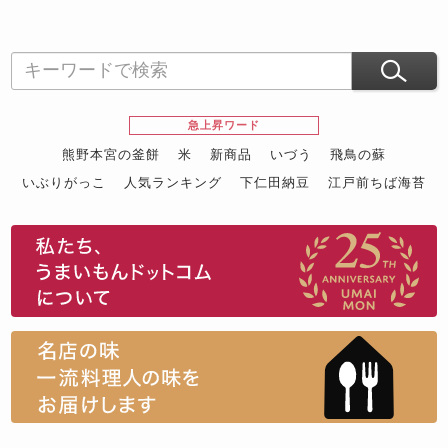
急上昇ワード
熊野本宮の釜餅
米
新商品
いづう
飛鳥の蘇
いぶりがっこ
人気ランキング
下仁田納豆
江戸前ちば海苔
スイーツ
ウニ
田舎庵の鰻
鮪
グルメギフトカタログ
名店の味