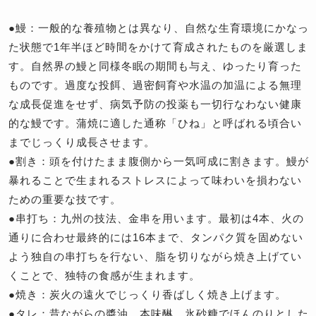
●鰻：一般的な養殖物とは異なり、自然な生育環境にかなっ
た状態で1年半ほど時間をかけて育成されたものを厳選しま
す。自然界の鰻と同様冬眠の期間も与え、ゆったり育った
ものです。過度な投餌、過密飼育や水温の加温による無理
な成長促進をせず、病気予防の投薬も一切行なわない健康
的な鰻です。蒲焼に適した通称「ひね」と呼ばれる頃合い
までじっくり成長させます。
●割き：頭を付けたまま腹側から一気呵成に割きます。鰻が
暴れることで生まれるストレスによって味わいを損わない
ための重要な技です。
●串打ち：九州の技法、金串を用います。最初は4本、火の
通りに合わせ最終的には16本まで、タンパク質を固めない
よう独自の串打ちを行ない、脂を切りながら焼き上げてい
くことで、独特の食感が生まれます。
●焼き：炭火の遠火でじっくり香ばしく焼き上げます。
●タレ：昔ながらの醬油、本味醂、氷砂糖でほんのりとした