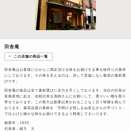
田舎庵
この店舗の商品一覧
田舎庵はお客様に心からご満足頂ける味をお届けする事を味作りの基本
にしております。その味を支えるのは、決して妥協しない最高の素材選
びです。
田舎庵の食品は全て素材選びに全力を尽くしております。当社の社長が
直接産地に赴き、信頼出来る漁師さんにお願いして、選りいい物を取り
寄せております。この努力は創業以来かわることなく日々研鑚を積んで
おります。最高品質の素材を「手間ひま惜しまぬ昔ながらの手づくり」
で仕上げた確かな味をお届けできるよう精進してまいります。
創業年：1933
代表者：緒方 大