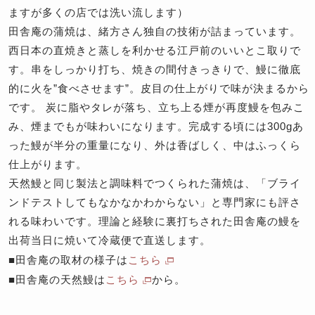
ますが多くの店では洗い流します）
田舎庵の蒲焼は、緒方さん独自の技術が詰まっています。
西日本の直焼きと蒸しを利かせる江戸前のいいとこ取りで
す。串をしっかり打ち、焼きの間付きっきりで、鰻に徹底
的に火を”食べさせます”。皮目の仕上がりで味が決まるから
です。 炭に脂やタレが落ち、立ち上る煙が再度鰻を包みこ
み、煙までもが味わいになります。完成する頃には300gあ
った鰻が半分の重量になり、外は香ばしく、中はふっくら
仕上がります。
天然鰻と同じ製法と調味料でつくられた蒲焼は、「ブライ
ンドテストしてもなかなかわからない」と専門家にも評さ
れる味わいです。理論と経験に裏打ちされた田舎庵の鰻を
出荷当日に焼いて冷蔵便で直送します。
■田舎庵の取材の様子は
こちら
■田舎庵の天然鰻は
こちら
から。