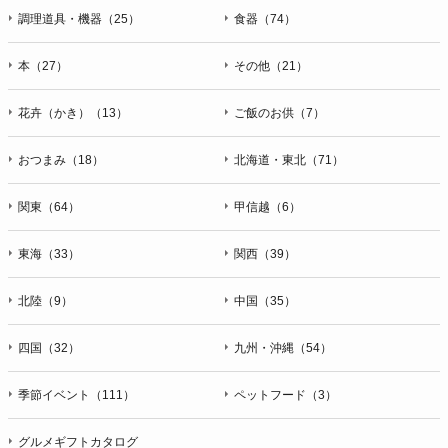
調理道具・機器（25）
食器（74）
本（27）
その他（21）
花卉（かき）（13）
ご飯のお供（7）
おつまみ（18）
北海道・東北（71）
関東（64）
甲信越（6）
東海（33）
関西（39）
北陸（9）
中国（35）
四国（32）
九州・沖縄（54）
季節イベント（111）
ペットフード（3）
グルメギフトカタログ