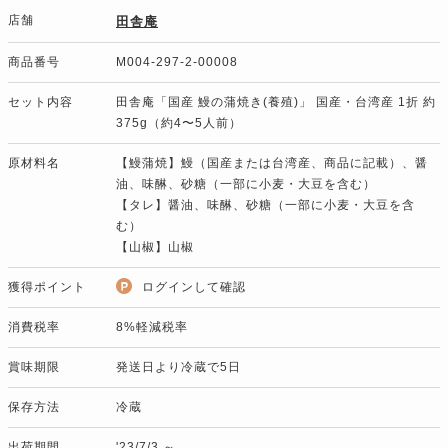
店舗
田舎庵
商品番号
M004-297-2-00008
セット内容
田舎庵「国産 鰻の蒲焼き(養殖)」 国産・台湾産 1折 約
375g（約4〜5人前）
原材料名
【鰻蒲焼】鰻（国産または台湾産、商品に記載）、醤
油、味醂、砂糖（一部に小麦・大豆を含む）
【タレ】醤油、味醂、砂糖（一部に小麦・大豆を含
む）
【山椒】山椒
獲得ポイント
ログインして確認
消費税率
8%軽減税率
賞味期限
発送日より冷蔵で5日
保存方法
冷蔵
出荷期間
'23/7/3 ～