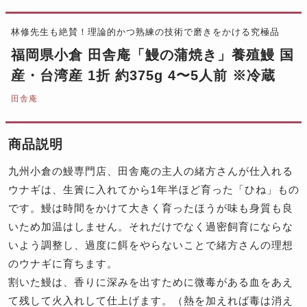
林修先生も絶賛！理論的かつ熟練の技術で磨きをかける究極品
福岡県小倉 田舎庵「鰻の蒲焼き」養殖鰻 国
産・台湾産 1折 約375g 4〜5人前 ※冷蔵
田舎庵
商品説明
九州小倉の鰻専門店、田舎庵の主人の緒方さんが仕入れる
ウナギは、生簀に入れてから1年半ほど育った「ひね」もの
です。鰻は時間をかけて大きく育ったほうが味も身質も良
いため加温はしません。それだけでなく過密飼育にならな
いよう調整し、過度に餌をやらないことで緒方さんの理想
のウナギに育ちます。
割いた鰻は、香りに深みを出すために微毒がある血をあえ
て残して火入れして仕上げます。（熱を加えれば毒は消え