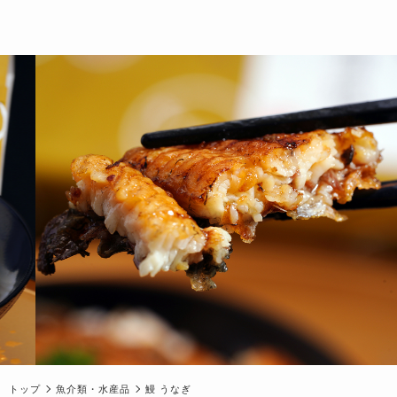
トップ
魚介類・水産品
鰻 うなぎ