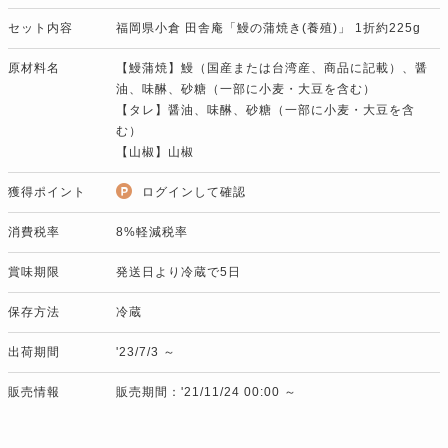
セット内容
福岡県小倉 田舎庵「鰻の蒲焼き(養殖)」 1折約225g
原材料名
【鰻蒲焼】鰻（国産または台湾産、商品に記載）、醤
油、味醂、砂糖（一部に小麦・大豆を含む）
【タレ】醤油、味醂、砂糖（一部に小麦・大豆を含
む）
【山椒】山椒
獲得ポイント
ログインして確認
消費税率
8%軽減税率
賞味期限
発送日より冷蔵で5日
保存方法
冷蔵
出荷期間
'23/7/3 ～
販売情報
販売期間：'21/11/24 00:00 ～