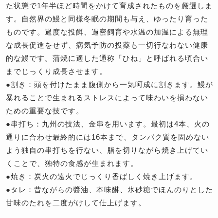
た状態で1年半ほど時間をかけて育成されたものを厳選しま
す。自然界の鰻と同様冬眠の期間も与え、ゆったり育った
ものです。過度な投餌、過密飼育や水温の加温による無理
な成長促進をせず、病気予防の投薬も一切行なわない健康
的な鰻です。蒲焼に適した通称「ひね」と呼ばれる頃合い
までじっくり成長させます。
●割き：頭を付けたまま腹側から一気呵成に割きます。鰻が
暴れることで生まれるストレスによって味わいを損わない
ための重要な技です。
●串打ち：九州の技法、金串を用います。最初は4本、火の
通りに合わせ最終的には16本まで、タンパク質を固めない
よう独自の串打ちを行ない、脂を切りながら焼き上げてい
くことで、独特の食感が生まれます。
●焼き：炭火の遠火でじっくり香ばしく焼き上げます。
●タレ：昔ながらの醬油、本味醂、氷砂糖でほんのりとした
甘味のたれを二度がけして仕上げます。