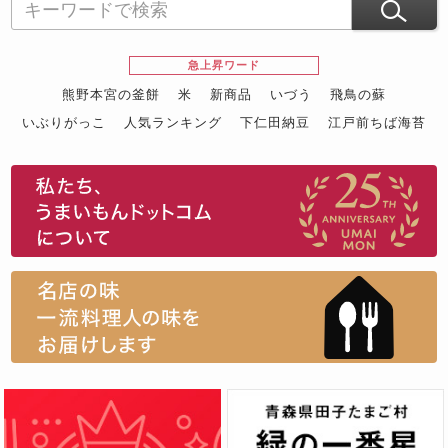
急上昇ワード
熊野本宮の釜餅
米
新商品
いづう
飛鳥の蘇
いぶりがっこ
人気ランキング
下仁田納豆
江戸前ちば海苔
スイーツ
ウニ
田舎庵の鰻
鮪
グルメギフトカタログ
名店の味