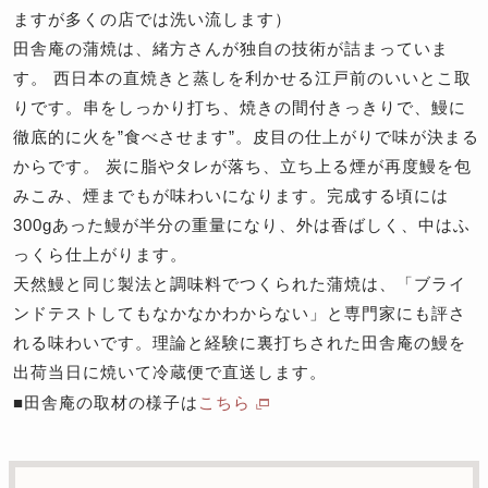
ますが多くの店では洗い流します）
田舎庵の蒲焼は、緒方さんが独自の技術が詰まっていま
す。 西日本の直焼きと蒸しを利かせる江戸前のいいとこ取
りです。串をしっかり打ち、焼きの間付きっきりで、鰻に
徹底的に火を”食べさせます”。皮目の仕上がりで味が決まる
からです。 炭に脂やタレが落ち、立ち上る煙が再度鰻を包
みこみ、煙までもが味わいになります。完成する頃には
300gあった鰻が半分の重量になり、外は香ばしく、中はふ
っくら仕上がります。
天然鰻と同じ製法と調味料でつくられた蒲焼は、「ブライ
ンドテストしてもなかなかわからない」と専門家にも評さ
れる味わいです。理論と経験に裏打ちされた田舎庵の鰻を
出荷当日に焼いて冷蔵便で直送します。
■田舎庵の取材の様子は
こちら