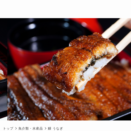
トップ
魚介類・水産品
鰻 うなぎ