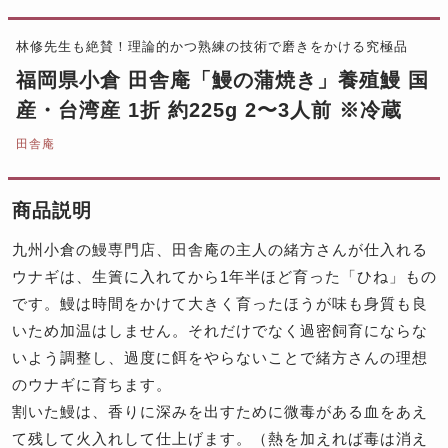
林修先生も絶賛！理論的かつ熟練の技術で磨きをかける究極品
福岡県小倉 田舎庵「鰻の蒲焼き」養殖鰻 国
産・台湾産 1折 約225g 2〜3人前 ※冷蔵
田舎庵
商品説明
九州小倉の鰻専門店、田舎庵の主人の緒方さんが仕入れる
ウナギは、生簀に入れてから1年半ほど育った「ひね」もの
です。鰻は時間をかけて大きく育ったほうが味も身質も良
いため加温はしません。それだけでなく過密飼育にならな
いよう調整し、過度に餌をやらないことで緒方さんの理想
のウナギに育ちます。
割いた鰻は、香りに深みを出すために微毒がある血をあえ
て残して火入れして仕上げます。（熱を加えれば毒は消え