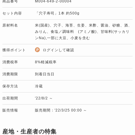
商品番号
M004-649-2-00004
セット内容
「穴子寿司」1本 約500g
原材料名
米(国産)、穴子、海苔、生姜、米酢、醤油、砂糖、酒、
みりん、食塩／調味料 (アミノ酸)、甘味料(サッカリ
ンNa),一部に大豆、小麦を含む
獲得ポイント
ログインして確認
消費税率
8%軽減税率
消費期限
到着日当日
保存方法
冷蔵
出荷期間
'22/8/2 ～
販売情報
販売期間：'22/3/25 00:00 ～
産地・生産者の特集