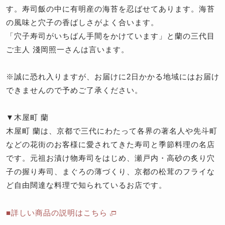
す。寿司飯の中に有明産の海苔を忍ばせてあります。海苔
の風味と穴子の香ばしさがよく合います。
「穴子寿司がいちばん手間をかけています」と蘭の三代目
ご主人 淺岡照一さんは言います。
※誠に恐れ入りますが、お届けに2日かかる地域にはお届け
できませんので予めご了承ください。
▼木屋町 蘭
木屋町 蘭は、京都で三代にわたって各界の著名人や先斗町
などの花街のお客様に愛されてきた寿司と季節料理の名店
です。元祖お漬け物寿司をはじめ、瀬戸内・高砂の炙り穴
子の握り寿司、まぐろの薄づくり、京都の松茸のフライな
ど自由闊達な料理で知られているお店です。
■詳しい商品の説明はこちら