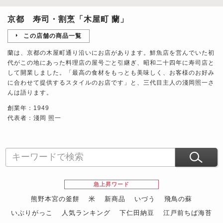
京都 寿司・割烹「木屋町 蘭」
この店舗の商品一覧
蘭は、京都の木屋町通り沿いにお店があります。鮮魚店を営んでいた初
代がこの地にあった料理店の屋号ごと引継ぎ、昭和二十四年に寿司店と
して開業しました。「最高の食材をもっとも美味しく、お客様のお好み
に合わせて提供するスタイルのお店です」と、三代目主人の淺岡照一さ
んは語ります。
創業年：1949
代表者：淺岡 照一
急上昇ワード
熊野本宮の釜餅
米
新商品
いづう
飛鳥の蘇
いぶりがっこ
人気ランキング
下仁田納豆
江戸前ちば海苔