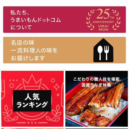
スイーツ
ウニ
田舎庵の鰻
鮪
グルメギフトカタログ
名店の味