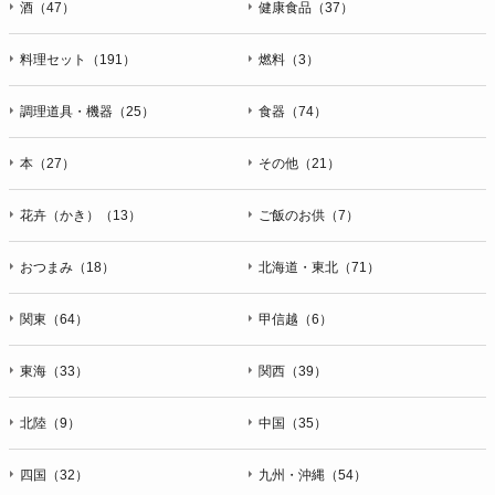
酒（47）
健康食品（37）
料理セット（191）
燃料（3）
調理道具・機器（25）
食器（74）
本（27）
その他（21）
花卉（かき）（13）
ご飯のお供（7）
おつまみ（18）
北海道・東北（71）
関東（64）
甲信越（6）
東海（33）
関西（39）
北陸（9）
中国（35）
四国（32）
九州・沖縄（54）