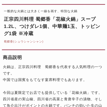
一般的な火鍋とは大きく一線を画す、特別な火鍋
正宗四川料理 蜀郷香「花椒火鍋」スープ
1.2L、つけダレ1個、中華麺1玉、トッピン
グ1袋 ※冷蔵
蜀郷香(シュウシャンシャン)
商品説明
火鍋は、正宗四川料理 蜀郷香を代表する人気料理の一つ
です。
中国では国賓をもてなす宴席料理でもあります。
今回は夏限定でお店でも提供している「花椒火鍋」です。
四川省産の実山椒、四川省の高菜と青唐辛子の漬物、そし
て魚介出汁がポイントの火鍋です。パンチの効いた生の山