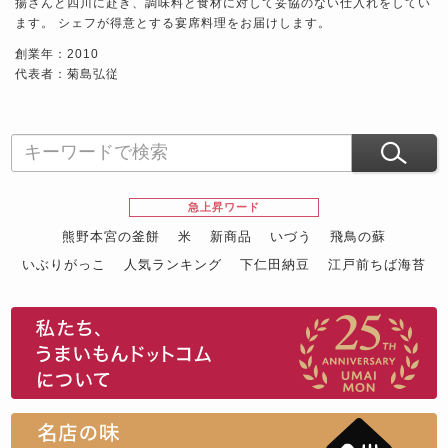
揚さんと四川に赴き、調味料と食材に対して妥協のない仕入れをしてい
ます。 シェフが得意とする宴席料理をお届けします。
創業年：2010
代表者：菊島弘従
急上昇ワード
熊野本宮の釜餅
米
新商品
いづう
飛鳥の蘇
いぶりがっこ
人気ランキング
下仁田納豆
江戸前ちば海苔
スイーツ
ウニ
田舎庵の鰻
鮪
グルメギフトカタログ
名店の味