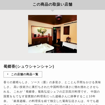
この商品の取扱い店舗
蜀郷香(シュウシャンシャン)
この店舗の商品一覧
香りの素晴らしさ、ソース（醤）の多彩さ、とことん手間をかける美味
しさ。 高い技術力に裏打ちされた中国料理の凄さに惚れ惚れとさせら
れる。 これが「蜀郷香」菊島弘従シェフの正宗四川料理です。 中国の
国賓をもてなす迎賓館の料理長だった趙楊さんに師事すること10年
余。 「銀座趙楊」の料理長を経て独立した菊島弘従さんは、今でも趙