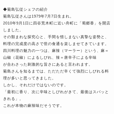
◆菊島弘従シェフの紹介
菊島弘従さんは1979年7月7日生まれ。
2010年9月1日に四谷荒木町に近い舟町に「蜀郷香」を開店
しました。
その類まれな探究心と、手間を惜しまない真摯な姿勢と、
料理の完成度の高さで世の食通を楽しませてきています。
四川料理の魅力の一つは、麻辣（マーラー）という、麻＝
山椒（花椒）によるしびれ、辣＝唐辛子による辛味
が合わさった刺激的な旨さにあると言われます。
菊島さんを知るまでは、ただただ辛くて強烈にしびれる料
理が多いと思ってきました。
しかし、それだけではないのです。
「最初に香り、次に辛味としびれがきて、最後はスパッと
きれる」。
これが本物の麻辣味だそうです。