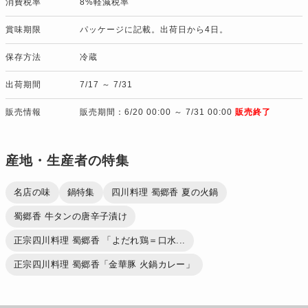
消費税率
8%軽減税率
賞味期限
パッケージに記載。出荷日から4日。
保存方法
冷蔵
出荷期間
7/17 ～ 7/31
販売情報
販売期間：6/20 00:00 ～ 7/31 00:00
販売終了
産地・生産者の特集
名店の味
鍋特集
四川料理 蜀郷香 夏の火鍋
蜀郷香 牛タンの唐辛子漬け
正宗四川料理 蜀郷香 「よだれ鶏＝口水...
正宗四川料理 蜀郷香「金華豚 火鍋カレー」