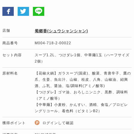
店舗
蜀郷香(シュウシャンシャン)
商品番号
M004-718-2-00022
セット内容
スープ1.2L、つけダレ1個、中華麺1玉（ハーフサイズ
2個）
原材料名
【花椒火鍋】ガラスープ(国産)、酸菜、青唐辛子、鷹の
爪、生姜、魚出汁、山椒、桂皮、八角、山椒油、紹興
酒、ふ乳、醤油、塩/調味料(アミノ酸等)
【つけダレ】ゴマ油、おろしニンニク、黒酢、調味料
（アミノ酸等）
【中華麺】小麦粉、かんすい、酒精、食塩／プロピレ
ングリコール、着色料（ビタミンB2）
獲得ポイント
ログインして確認