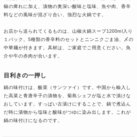
椒の痺れに加え、漬物の奥深い酸味と塩味、魚や肉、香辛
料などの風味が混ざり合い、強烈な火鍋です。
お店から送られてくるものは、山椒火鍋スープ1200ml入り
１パック。5種類の香辛料のセットとニンニクごま油、〆の
中華麺が付きます。具材は、ご家庭でご用意ください。魚
介や牛の赤肉が合います。
目利きの一押し
鍋の味付けは、酸菜（サンツァイ）です。中国から輸入し
た高菜と青唐辛子の漬物を、菊島シェフが塩と水で漬けな
おしています。すっぱい古漬けにすることで、鍋で煮込ん
だ時に漬物から塩味と酸味がつゆに染み出します。これが
鍋の味付けになるのです。