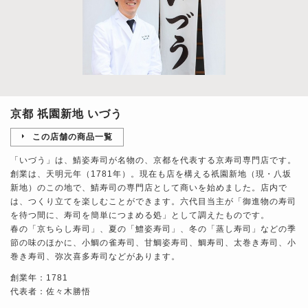
京都 祇園新地 いづう
この店舗の商品一覧
「いづう」は、鯖姿寿司が名物の、京都を代表する京寿司専門店です。
創業は、天明元年（1781年）。現在も店を構える祇園新地（現・八坂
新地）のこの地で、鯖寿司の専門店として商いを始めました。店内で
は、つくり立てを楽しむことができます。六代目当主が「御進物の寿司
を待つ間に、寿司を簡単につまめる処」として調えたものです。
春の「京ちらし寿司」、夏の「鱧姿寿司」、冬の「蒸し寿司」などの季
節の味のほかに、小鯛の雀寿司、甘鯛姿寿司、鯛寿司、太巻き寿司、小
巻き寿司、弥次喜多寿司などがあります。
創業年：1781
代表者：佐々木勝悟