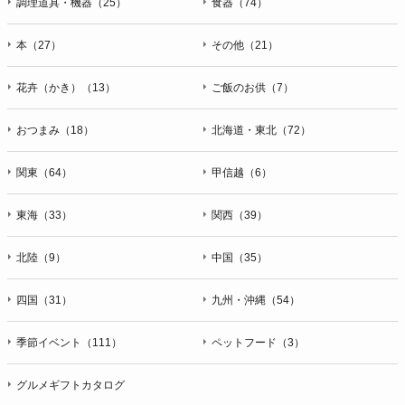
調理道具・機器（25）
食器（74）
本（27）
その他（21）
花卉（かき）（13）
ご飯のお供（7）
おつまみ（18）
北海道・東北（72）
関東（64）
甲信越（6）
東海（33）
関西（39）
北陸（9）
中国（35）
四国（31）
九州・沖縄（54）
季節イベント（111）
ペットフード（3）
グルメギフトカタログ