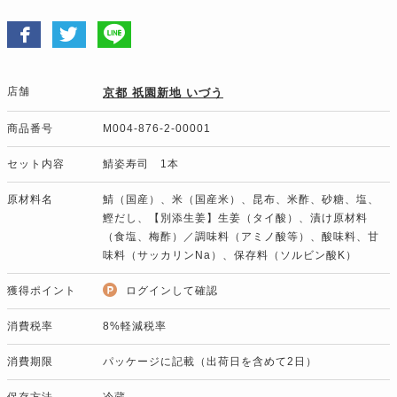
店舗
京都 祇園新地 いづう
商品番号
M004-876-2-00001
セット内容
鯖姿寿司 1本
原材料名
鯖（国産）、米（国産米）、昆布、米酢、砂糖、塩、
鰹だし、【別添生姜】生姜（タイ酸）、漬け原材料
（食塩、梅酢）／調味料（アミノ酸等）、酸味料、甘
味料（サッカリンNa）、保存料（ソルビン酸K）
獲得ポイント
ログインして確認
消費税率
8%軽減税率
消費期限
パッケージに記載（出荷日を含めて2日）
保存方法
冷蔵