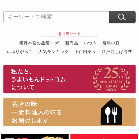
急上昇ワード
熊野本宮の釜餅
米
新商品
いづう
飛鳥の蘇
いぶりがっこ
人気ランキング
下仁田納豆
江戸前ちば海苔
スイーツ
ウニ
田舎庵の鰻
鮪
グルメギフトカタログ
名店の味