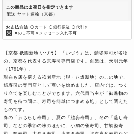
この商品は出荷日を指定できます
配送 ヤマト運輸（京都）
カード
銀行振込
代引き
お支払方法
〇
〇
〇
のし不可
メッセージ入れ不可
×
×
【京都 祇園新地 いづう】 「いづう」は、鯖姿寿司が名物
の、京都を代表する京寿司専門店です。創業は、天明元年
（1781年）。
現在も店を構える祇園新地（現・八坂新地）のこの地で、
鯖寿司の専門店として商いを始めました。店内では、つく
り立てを楽しむことができます。六代目当主が「御進物の
寿司を待つ間に、寿司を簡単につまめる処」として調えた
ものです。
春の「京ちらし寿司」、夏の「鱧姿寿司」、冬の「蒸し寿
司」などの季節の味のほかに、小鯛の雀寿司、甘鯛姿寿
司、鯛寿司、太巻き寿司、小巻き寿司、弥次喜多寿司など