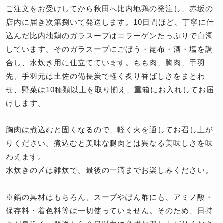
ご注文をお受けしてから秋田へ比内地鶏の発注し、赤坂の
店内に届き次第捌いて発送します。10日間ほど、丁寧に仕
込んだ比内地鶏のガラスープはコラーゲンたっぷりで白濁
しています。そのガラスープにごぼう・昆布・酒・塩を調
合し、水炊き用に仕立てています。もも肉、胸肉、手羽
先、手羽元は土佐の備長炭で軽く炙り香ばしさをまとわ
せ、野菜は10種類以上を取り揃え、重箱にお入れしてお届
けします。
胸肉は煮込むと固くなるので、軽く火を通してお召し上が
りください。煮込むと美味な腿肉とは異なる美味しさを味
わえます。
水炊きの〆は雑炊で。最後の一滴までお楽しみください。
※鍋の具材はもちろん、スープやぽん酢にも、アミノ酸・
保存料・着色料等は一切使っていません。そのため、日持