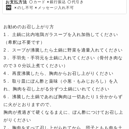
カード
銀行振込
代引き
お支払方法
〇
×
〇
のし不可
メッセージ入れ不可
×
×
お勧めのお召し上がり方
1． 土鍋に比内地鶏ガラスープを入れ加熱してください
（希釈は不要です）
2． スープが沸騰したら土鍋に野菜を適量入れてください
3． 手羽先・手羽元を土鍋に入れてください（骨付き肉な
ので３０分以上煮てください）
4． 再度沸騰したら、胸肉からお召し上がりください
5． 取り皿にぽん酢と薬味（小葱・もみじおろし）を入
れ、胸肉を召し上がる分ずつ土鍋にいれてください
6． 沸騰した土鍋であれば胸肉は一切あたり１分かからず
に火がとおりますので、
胸肉が煮過ぎて硬くなるまえに、ぽん酢につけてお召し上
がりください
7． 胸肉をすべて召し上がられてから、団子ともも肉を土