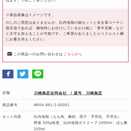
ねます。予めご了承ください。
※
商品画像はイメージです。
のしのご用意はありませんが、比内地鶏の鍋セットと名古屋コーチン
西京漬であれば、梱包時にお付けしているかけ紙に「寒中見舞」など
と文字を加えることが可能です。ご希望がありましたらリクエスト欄
にお書き添えください。
この商品へのお問い合わせは
こちらから
店舗
川崎鳥匠合同会社 / 屋号 川崎鳥匠
商品番号
M004-891-2-00001
セット内容
比内地鶏（もも肉、胸肉、団子、手羽先、手羽元）、
野菜 500g程度、比内地鶏ガラスープ 1000ml、ぽん酢
100ml