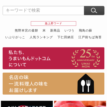
急上昇ワード
熊野本宮の釜餅
米
新商品
いづう
飛鳥の蘇
いぶりがっこ
人気ランキング
下仁田納豆
江戸前ちば海苔
スイーツ
ウニ
田舎庵の鰻
鮪
グルメギフトカタログ
名店の味