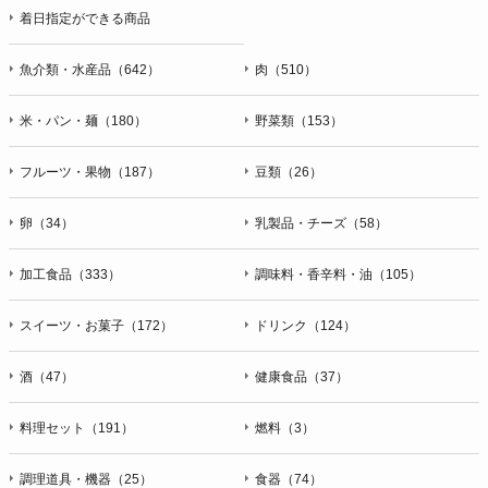
着日指定ができる商品
魚介類・水産品（642）
肉（510）
米・パン・麺（180）
野菜類（153）
フルーツ・果物（187）
豆類（26）
卵（34）
乳製品・チーズ（58）
加工食品（333）
調味料・香辛料・油（105）
スイーツ・お菓子（172）
ドリンク（124）
酒（47）
健康食品（37）
料理セット（191）
燃料（3）
調理道具・機器（25）
食器（74）