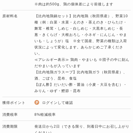
※肉は約500g、鶏の個体差により前後します
原材料名
【比内地鶏鍋セット】比内地鶏（秋田県産）、野菜10
種（例：白菜・水菜・えのき・茶えのき・ひらたけ・
舞茸・椎茸・しめじ・白しめじ・大黒本しめじ・長
葱・きくらげ・大根おろし・小ネギ・にんじん・やま
いも・しょうが）塩 ※全て国産、野菜の種類は入荷
状況によって変化します。あらかじめご了承くださ
い。
≪アレルギー表示≫ 鶏肉・やまいも ※団子の中に刻ん
だやまいもが入っています
【比内地鶏ガラスープ】比内地鶏ガラ（秋田県産）、
酒、ごぼう、昆布、食塩
【ぽん酢】だいだい酢・醤油（小麦・大豆を含む）・
みりん・ゆず・鰹節・昆布
獲得ポイント
ログインして確認
消費税率
8%軽減税率
消費期限
発送日から2日（できる限り、到着日中にお召し上がり
ください）