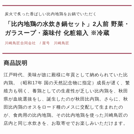
炭火で炙った香ばしい比内地鶏をお鍋でいただく
「比内地鶏の水炊き鍋セット」2人前 野菜・
ガラスープ・薬味付 化粧箱入 ※冷蔵
川崎鳥匠合同会社 / 屋号 川崎鳥匠
商品説明
江戸時代、美味が故に殿様に年貢として納められていた比
内鶏。（昭和17年 国の天然記念物に指定）成長が遅く、繁
殖力も弱く、養鶏としての生産性が乏しい比内鶏を、秋田
県が血統選抜をし、誕生したのが秋田比内鶏。さらに、秋
田比内鶏のオスをロード種のメスに交配して生まれたの
が、食肉用の比内地鶏。その比内地鶏を使った川崎鳥匠の
店内と同じ水炊きを、お取寄せでお楽しみいただけます。