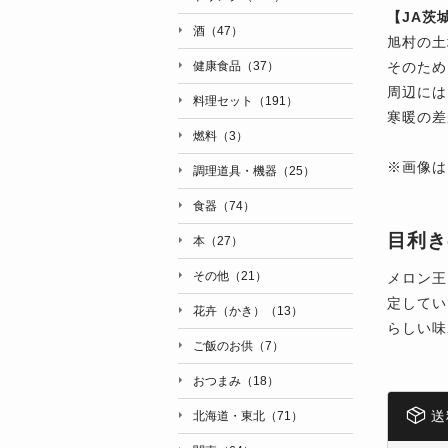
【JA茨
酒（47）
旭村の土
そのため
健康食品（37）
周辺には
料理セット（191）
寒暖の差
燃料（3）
※画像は
調理道具・機器（25）
食器（74）
目利き
本（27）
その他（21）
メロン王
定してい
花卉（かき）（13）
らしい味
ご飯のお供（7）
おつまみ（18）
送
北海道・東北（71）