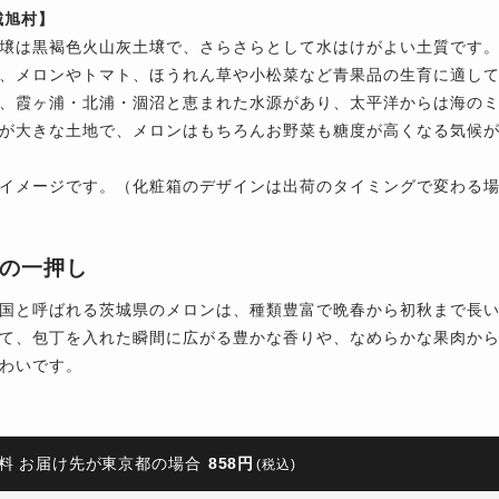
城旭村】
壌は黒褐色火山灰土壌で、さらさらとして水はけがよい土質です
、メロンやトマト、ほうれん草や小松菜など青果品の生育に適し
、霞ヶ浦・北浦・涸沼と恵まれた水源があり、太平洋からは海の
が大きな土地で、メロンはもちろんお野菜も糖度が高くなる気候
イメージです。（化粧箱のデザインは出荷のタイミングで変わる
の一押し
国と呼ばれる茨城県のメロンは、種類豊富で晩春から初秋まで長
て、包丁を入れた瞬間に広がる豊かな香りや、なめらかな果肉か
わいです。
料 お届け先が東京都の場合
858円
(税込)