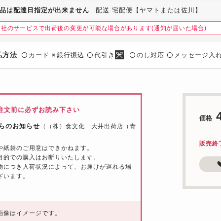
品は配達日指定が出来ません
配送 宅配便【ヤマトまたは佐川】
会社のサービスで出荷後の変更が可能な場合があります(通知が届いた場合)
払方法
カード
銀行振込
代引き
のし対応
メッセージ入
〇
×
〇
〇
〇
注文前に必ずお読み下さい
価格
らのお知らせ
（（株）食文化 大井出荷店（青
販売終
や紙袋のご用意はできかねます。
目的での購入はお断りいたします。
物につき入荷状況によって、お届けが遅れる場
ざいます。
画像はイメージです。