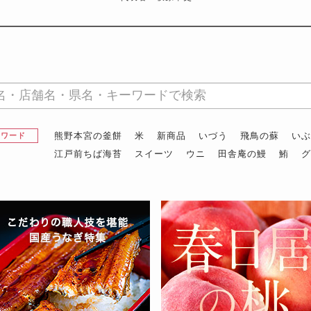
熊野本宮の釜餅
米
新商品
いづう
飛鳥の蘇
い
昇ワード
江戸前ちば海苔
スイーツ
ウニ
田舎庵の鰻
鮪