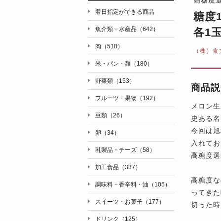
着日指定ができる商品
糖度
魚介類・水産品（642）
各1玉
肉（510）
（株）食
米・パン・麺（180）
野菜類（153）
商品説
フルーツ・果物（192）
メロン生
豆類（26）
史ある名
今回は旭
卵（34）
入れてお
乳製品・チーズ（58）
高糖度選
加工食品（337）
高糖度な
調味料・香辛料・油（105）
ってきた
スイーツ・お菓子（177）
切った時
ドリンク（125）