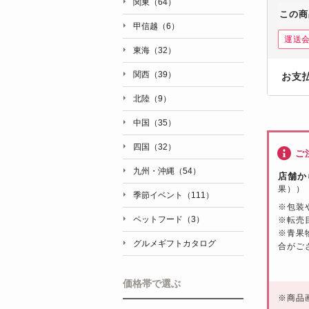
関東（64）
この商
甲信越（6）
運送
東海（32）
関西（39）
お支
北陸（9）
中国（35）
四国（32）
ご
九州・沖縄（54）
店舗か
果））
季節イベント（111）
※包装
ペットフード（3）
※転売
※青果
グルメギフトカタログ
合がご
価格帯で選ぶ
※
商品