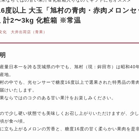
16度以上 大玉「旭村の青肉・赤肉メロンセッ
 計2〜3kg 化粧箱 ※常温
文化 大井出荷店（青果）
明
産量日本一を誇る茨城県の中でも、旭村（現：鉾田市）は昭和40
産地。
村の中でも、光センサーで糖度16度以上で選果された特秀品の青
届けいたします。
果ならではのコクのある甘い果汁をお楽しみください。
ので少し硬い状態でも美味しくお召し上がりいただけますが、少
頃が食べ頃。
に立ち上がるメロンの芳香と、糖度16度の甘く柔らかい果肉を是