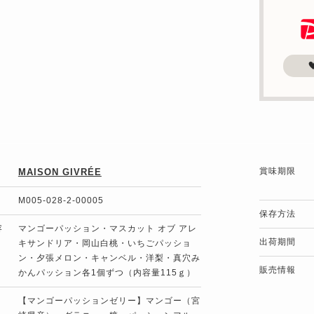
賞味期限
MAISON GIVRÉE
M005-028-2-00005
保存方法
容
マンゴーパッション・マスカット オブ アレ
出荷期間
キサンドリア・岡山白桃・いちごパッショ
ン・夕張メロン・キャンベル・洋梨・真穴み
販売情報
かんパッション各1個ずつ（内容量115ｇ）
【マンゴーパッションゼリー】マンゴー（宮