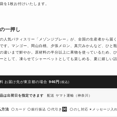
袋を1枚お付けいたします。
の一押し
の人気パティスリー「メゾンジブレー」が、全国の生産者から届
です。マンゴー、岡山白桃、夕張メロン、真穴みかんなど、ひと
の違いまで鮮やか。原材料の半分以上に果物を使っているため、
ーとして、凍らせてシャーベットとしても楽しめる、夏に嬉しい
料 お届け先が東京都の場合
946円
(税込)
品は出荷日を指定できます
配送 ヤマト運輸（神奈川）
払方法
カード
銀行振込
代引き
のし対応
メッセージ入
〇
〇
〇
〇
×