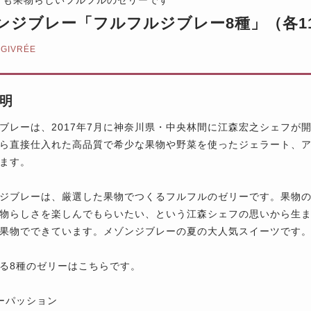
ンジブレー「フルフルジブレー8種」（各11
 GIVRÉE
明
ブレーは、2017年7月に神奈川県・中央林間に江森宏之シェフが
ら直接仕入れた高品質で希少な果物や野菜を使ったジェラート、
ます。
ジブレーは、厳選した果物でつくるフルフルのゼリーです。果物
物らしさを楽しんでもらいたい、という江森シェフの思いから生
果物でできています。メゾンジブレーの夏の大人気スイーツです
る8種のゼリーはこちらです。
ーパッション