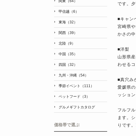
関東（64）
です。夕
甲信越（6）
■キャン
東海（32）
宮崎県や
関西（39）
かさの中
北陸（9）
■洋梨
中国（35）
山形県産
わせるコ
四国（32）
九州・沖縄（54）
■真穴み
季節イベント（111）
愛媛県の
ッション
ペットフード（3）
グルメギフトカタログ
フルフル
ます。シ
りです。
価格帯で選ぶ