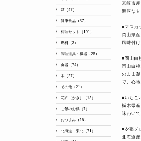
宮崎市産
酒（47）
濃厚な甘
健康食品（37）
■マスカ
料理セット（191）
岡山県産
風味付け
燃料（3）
調理道具・機器（25）
■岡山白
食器（74）
岡山白桃
のまま凝
本（27）
で、心地
その他（21）
■いちご
花卉（かき）（13）
栃木県産
ご飯のお供（7）
味わいで
おつまみ（18）
■夕張メ
北海道・東北（71）
北海道産