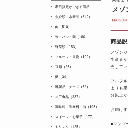
着日指定ができる商品
メゾ
魚介類・水産品（642）
MAISON
肉（510）
米・パン・麺（180）
商品説
野菜類（153）
メゾンジ
フルーツ・果物（192）
生産者か
売してい
豆類（26）
卵（34）
フルフル
乳製品・チーズ（58）
よりも果
分以上が
加工食品（337）
調味料・香辛料・油（105）
お届けす
スイーツ・お菓子（177）
■マンゴ
ドリンク（125）