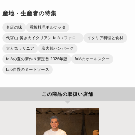
産地・生産者の特集
名店の味
看板料理ポルケッタ
代官山 焚き火イタリアン falò（ファロ...
イタリア料理と食材
大人気ラザニア
炭火焼ハンバーグ
falòの夏の新作＆新定番 2026年版
falòのオールスター
falò自慢のミートソース
この商品の取扱い店舗