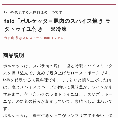
falòを代表する人気料理の一つです
falò「ポルケッタ＝豚肉のスパイス焼き ラ
タトゥイユ付き」 ※冷凍
代官山 焚き火レストラン falò（ファロ）
商品説明
ポルケッタは、豚バラ肉の塊に、塩と特製スパイスミック
スを擦り込んで、丸めて焼き上げたローストポークです。
falòを代表する人気料理です。しっとりと焼き上がった肉
は、塩とスパイスとハーブが効いて風味豊か。ワインがす
すみます。付け合わせのラタトゥイユは、ナスやズッキー
ニなどの野菜の旨みが凝縮していて、素晴らしい味わいで
す。
ポルケッタは、樫村仁尊シェフがウンブリアで出会い、惚