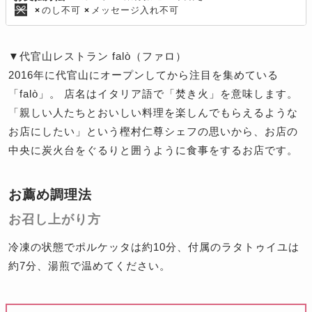
のし不可
メッセージ入れ不可
×
×
▼代官山レストラン falò（ファロ）
2016年に代官山にオープンしてから注目を集めている
「falò」。 店名はイタリア語で「焚き火」を意味します。
「親しい人たちとおいしい料理を楽しんでもらえるような
お店にしたい」という樫村仁尊シェフの思いから、お店の
中央に炭火台をぐるりと囲うように食事をするお店です。
お薦め調理法
お召し上がり方
冷凍の状態でポルケッタは約10分、付属のラタトゥイユは
約7分、湯煎で温めてください。