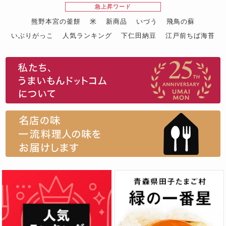
急上昇ワード
熊野本宮の釜餅
米
新商品
いづう
飛鳥の蘇
いぶりがっこ
人気ランキング
下仁田納豆
江戸前ちば海苔
スイーツ
ウニ
田舎庵の鰻
鮪
グルメギフトカタログ
名店の味