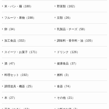
米・パン・麺（180）
野菜類（162）
フルーツ・果物（198）
豆類（26）
卵（34）
乳製品・チーズ（58）
加工食品（332）
調味料・香辛料・油（105）
スイーツ・お菓子（171）
ドリンク（126）
酒（47）
健康食品（37）
料理セット（192）
燃料（3）
調理道具・機器（25）
食器（74）
本（27）
その他（21）