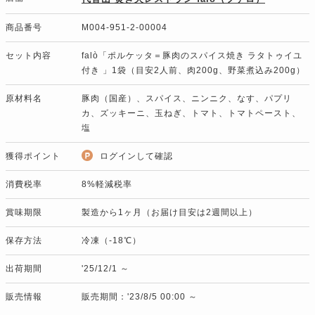
商品番号
M004-951-2-00004
セット内容
falò「ポルケッタ＝豚肉のスパイス焼き ラタトゥイユ
付き 」1袋（目安2人前、肉200g、野菜煮込み200g）
原材料名
豚肉（国産）、スパイス、ニンニク、なす、パプリ
カ、ズッキーニ、玉ねぎ、トマト、トマトペースト、
塩
獲得ポイント
ログインして確認
消費税率
8%軽減税率
賞味期限
製造から1ヶ月（お届け目安は2週間以上）
保存方法
冷凍（-18℃）
出荷期間
'25/12/1 ～
販売情報
販売期間：'23/8/5 00:00 ～