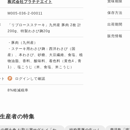
賞味期限
株式会社プラチナエイト
保存方法
M005-036-2-00011
出荷期間
容
「リブロースステーキ」九州産 豚肉 2枚 計
200g、特製わさび麹20g
販売情報
・豚肉（九州産）
・ステーキ用わさび麹：西洋わさび（国
産）、本わさび、砂糖、大豆繊維、食塩、植
物油脂、香料、酸味料、着色料（黄色4，青
1）、塩こうじ（米、食塩、米こうじ）
ント
ログインして確認
8%軽減税率
生産者の特集
の郷土食 お取り寄せグルメ「か...
純粋黒豚の生ハム
鹿児島「渡