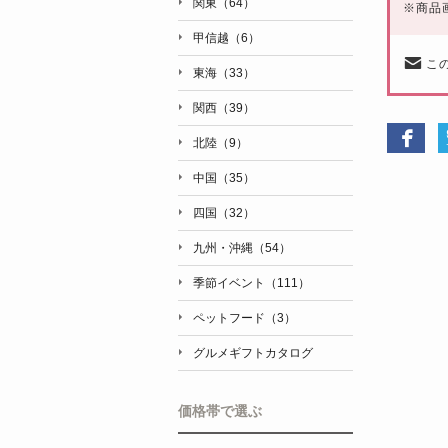
関東（64）
※
商品
甲信越（6）
こ
東海（33）
関西（39）
北陸（9）
中国（35）
四国（32）
九州・沖縄（54）
季節イベント（111）
ペットフード（3）
グルメギフトカタログ
価格帯で選ぶ