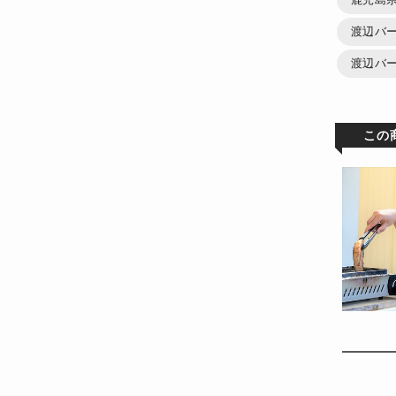
渡辺バー
渡辺バ
この