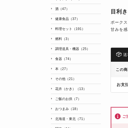
酒（47）
目利き
健康食品（37）
ポークス
料理セット（191）
甘みを感
燃料（3）
調理道具・機器（25）
送
食器（74）
本（27）
この商
その他（21）
お支
花卉（かき）（13）
ご飯のお供（7）
おつまみ（18）
ご
北海道・東北（71）