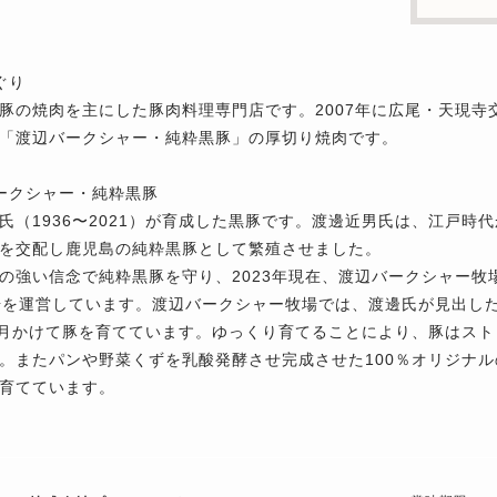
ぐり
豚の焼肉を主にした豚肉料理専門店です。2007年に広尾・天現
「渡辺バークシャー・純粋黒豚」の厚切り焼肉です。
ークシャー・純粋黒豚
氏（1936〜2021）が育成した黒豚です。渡邊近男氏は、江戸時
を交配し鹿児島の純粋黒豚として繁殖させました。
の強い信念で純粋黒豚を守り、2023年現在、渡辺バークシャー
場を運営しています。渡辺バークシャー牧場では、渡邊氏が見出し
ヶ月かけて豚を育てています。ゆっくり育てることにより、豚はス
。またパンや野菜くずを乳酸発酵させ完成させた100％オリジナ
育てています。