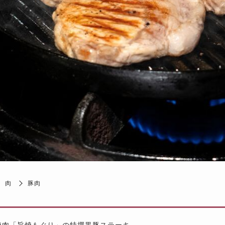
肉
豚肉
焼肉「旨焼もぐり」の特撰黒豚ステーキ