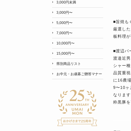
3,000円未満
3,000円〜
■旨焼も
5,000円〜
厳選した
7,000円〜
板料理が
10,000円〜
■渡辺バ
15,000円〜
渡邉近男
県別商品リスト
シャー種
品質重視
お中元・お歳暮ご贈答マナー
に16農
9〜10
なります
粋黒豚を