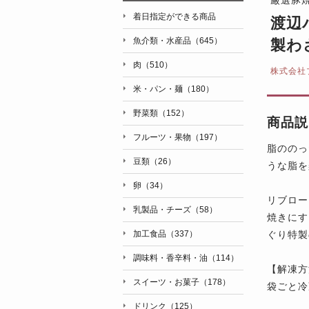
着日指定ができる商品
渡辺
魚介類・水産品（645）
製わ
肉（510）
株式会社
米・パン・麺（180）
野菜類（152）
商品説
フルーツ・果物（197）
脂ののっ
豆類（26）
うな脂を
卵（34）
リブロー
乳製品・チーズ（58）
焼きにす
ぐり特製
加工食品（337）
調味料・香辛料・油（114）
【解凍方
スイーツ・お菓子（178）
袋ごと冷
ドリンク（125）