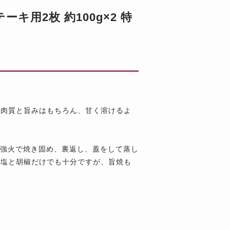
用2枚 約100g×2 特
い肉質と旨みはもちろん、甘く溶けるよ
り強火で焼き固め、裏返し、蓋をして蒸し
で塩と胡椒だけでも十分ですが、旨焼も