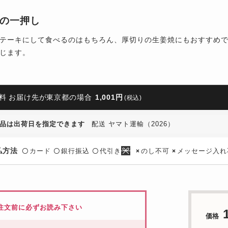
の一押し
テーキにして食べるのはもちろん、厚切りの生姜焼にもおすすめ
じます。
料 お届け先が東京都の場合
1,001円
(税込)
品は出荷日を指定できます
配送 ヤマト運輸（2026）
払方法
カード
銀行振込
代引き
のし不可
メッセージ入れ
〇
〇
〇
×
×
注文前に必ずお読み下さい
価格