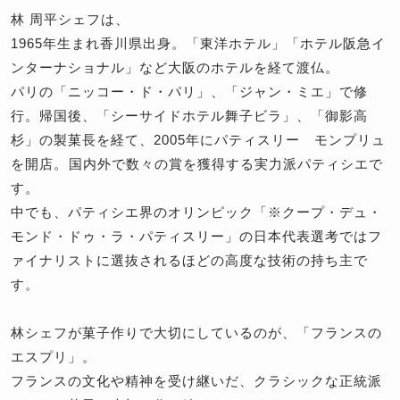
林 周平シェフは、
1965年生まれ香川県出身。「東洋ホテル」「ホテル阪急イ
ンターナショナル」など大阪のホテルを経て渡仏。
パリの「ニッコー・ド・パリ」、「ジャン・ミエ」で修
行。帰国後、「シーサイドホテル舞子ビラ」、「御影高
杉」の製菓長を経て、2005年にパティスリー モンプリュ
を開店。 国内外で数々の賞を獲得する実力派パティシエで
す。
中でも、パティシエ界のオリンピック「※クープ・デュ・
モンド・ドゥ・ラ・パティスリー」の日本代表選考ではフ
ァイナリストに選抜されるほどの高度な技術の持ち主で
す。
林シェフが菓子作りで大切にしているのが、「フランスの
エスプリ」。
フランスの文化や精神を受け継いだ、クラシックな正統派