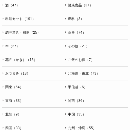
酒（47）
健康食品（37）
料理セット（191）
燃料（3）
調理道具・機器（25）
食器（74）
本（27）
その他（21）
花卉（かき）（13）
ご飯のお供（7）
おつまみ（18）
北海道・東北（73）
関東（64）
甲信越（6）
東海（33）
関西（36）
北陸（9）
中国（35）
四国（33）
九州・沖縄（55）