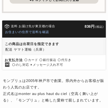
送料 お届け先が東京都の場合
836円
(税込)
お住まいの住所で送料を確認
この商品は出荷日を指定できます
配送 ヤマト運輸（兵庫）
カード
銀行振込
代引き
お支払方法
〇
〇
〇
のし対応
メッセージ入れ不可
〇
×
モンプリュは2005年神戸市で創業。県内外からお客様が賑
わう人気のお店です。
正式名はmonter au plus haut du ciel（空高く舞い上が
る）、「モンプリュ」と略した愛称で親しまれています。