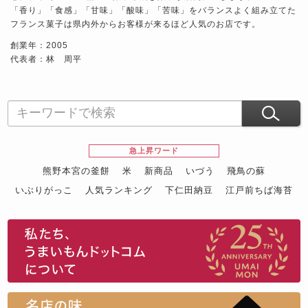
「香り」「食感」「甘味」「酸味」「苦味」をバランスよく組み立てた
フランス菓子は県内外からお客様が来るほど人気のお店です。
創業年：2005
代表者：林 周平
急上昇ワード
熊野本宮の釜餅
米
新商品
いづう
飛鳥の蘇
いぶりがっこ
人気ランキング
下仁田納豆
江戸前ちば海苔
スイーツ
ウニ
田舎庵の鰻
鮪
グルメギフトカタログ
名店の味